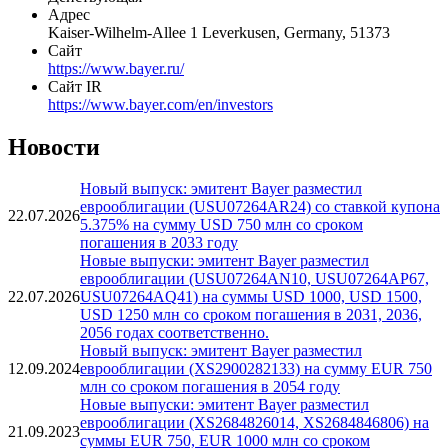
Наименование организации
Bayer AG
Статус организации
Действующая
Адрес
Kaiser-Wilhelm-Allee 1 Leverkusen, Germany, 51373
Сайт
https://www.bayer.ru/
Сайт IR
https://www.bayer.com/en/investors
Новости
Новый выпуск: эмитент Bayer разместил
еврооблигации (USU07264AR24) со ставкой купона
22.07.2026
5.375% на сумму USD 750 млн со сроком
погашения в 2033 году
Новые выпуски: эмитент Bayer разместил
еврооблигации (USU07264AN10, USU07264AP67,
22.07.2026
USU07264AQ41) на суммы USD 1000, USD 1500,
USD 1250 млн со сроком погашения в 2031, 2036,
2056 годах соответственно.
Новый выпуск: эмитент Bayer разместил
12.09.2024
еврооблигации (XS2900282133) на сумму EUR 750