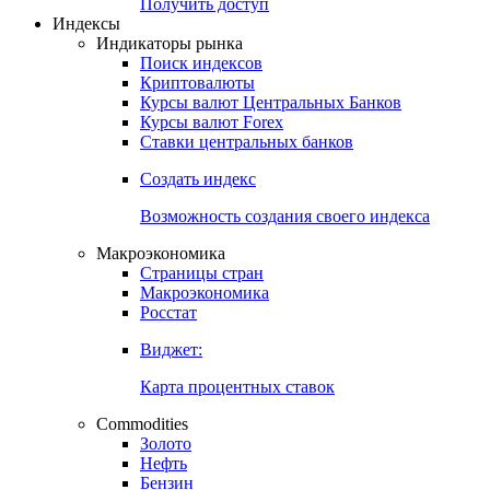
Попробуйте
7-дневный
демо-доступ
Откройте глобальную базу данных
Получить доступ
Индексы
Индикаторы рынка
Поиск индексов
Криптовалюты
Курсы валют Центральных Банков
Курсы валют Forex
Ставки центральных банков
Создать индекс
Возможность создания своего индекса
Макроэкономика
Страницы стран
Макроэкономика
Росстат
Виджет:
Карта процентных ставок