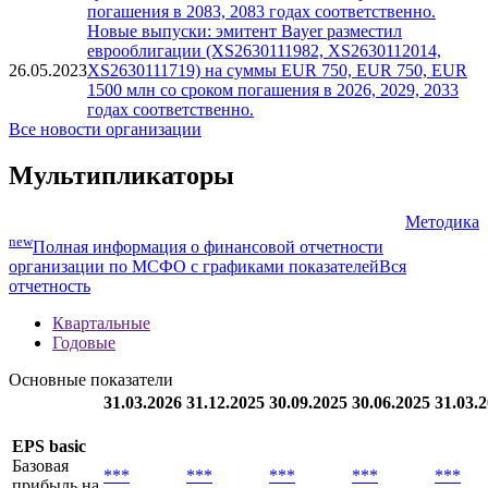
млн со сроком погашения в 2054 году
Новые выпуски: эмитент Bayer разместил
еврооблигации (XS2684826014, XS2684846806) на
21.09.2023
суммы EUR 750, EUR 1000 млн со сроком
погашения в 2083, 2083 годах соответственно.
Новые выпуски: эмитент Bayer разместил
еврооблигации (XS2630111982, XS2630112014,
26.05.2023
XS2630111719) на суммы EUR 750, EUR 750, EUR
1500 млн со сроком погашения в 2026, 2029, 2033
годах соответственно.
Все новости организации
Мультипликаторы
Методика
new
Полная информация о финансовой отчетности
организации по МСФО с графиками показателей
Вся
отчетность
Квартальные
Годовые
Основные показатели
31.03.2026
31.12.2025
30.09.2025
30.06.2025
31.03.