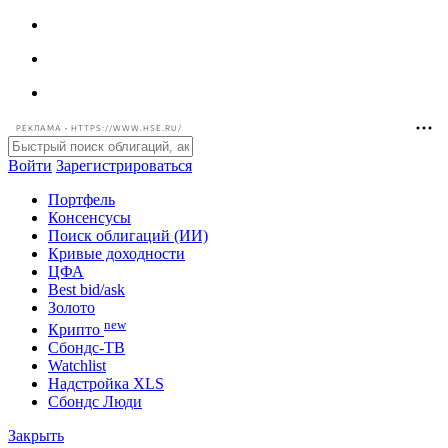
РЕКЛАМА • HTTPS://WWW.HSE.RU/
Войти
Зарегистрироваться
Портфель
Консенсусы
Поиск облигаций (ИИ)
Кривые доходности
ЦФА
Best bid/ask
Золото
new
Крипто
Сбондс-ТВ
Watchlist