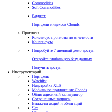
Commodities
Золото
Нефть
Бензин
Commodities
Soft Commodities
Виджет:
Портфели индексов Cbonds
Прогнозы
Консенсус-прогнозы по отчетности
Консенсусы
Попробуйте
7-дневный
демо-доступ
Откройте глобальную базу данных
Получить доступ
Инструментарий
Портфель
Watchlist
Надстройка XLS
Мобильное приложение Cbonds
Облигационный калькулятор