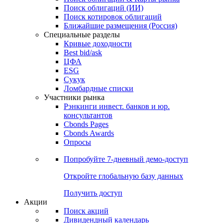
Облигации
Поиски
Поиск облигаций & Карты рынка
Поиск облигаций (ИИ)
Поиск котировок облигаций
Ближайшие размещения (Россия)
Специальные разделы
Кривые доходности
Best bid/ask
ЦФА
ESG
Сукук
Ломбардные списки
Участники рынка
Рэнкинги инвест. банков и юр.
консультантов
Cbonds Pages
Cbonds Awards
Опросы
Попробуйте
7-дневный
демо-доступ
Откройте глобальную базу данных