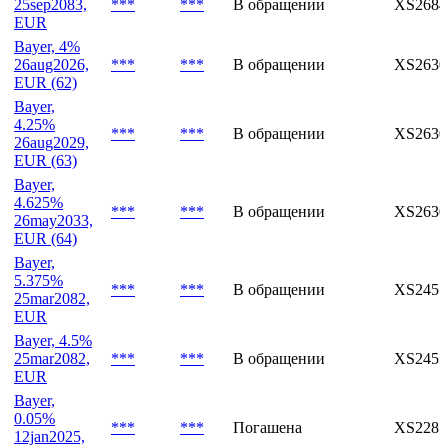
***
***
В обращении
XS2684
25sep2083,
EUR
Bayer, 7%
25sep2083,
***
***
В обращении
XS2684
EUR
Bayer, 4%
26aug2026,
***
***
В обращении
XS2630
EUR (62)
Bayer,
4.25%
***
***
В обращении
XS2630
26aug2029,
EUR (63)
Bayer,
4.625%
***
***
В обращении
XS2630
26may2033,
EUR (64)
Bayer,
5.375%
***
***
В обращении
XS2451
25mar2082,
EUR
Bayer, 4.5%
25mar2082,
***
***
В обращении
XS2451
EUR