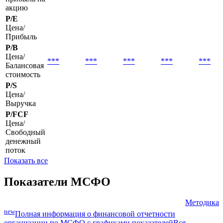
EPS basic
Базовая
***
***
***
***
***
прибыль на
акцию
P/E
Цена/
Прибыль
P/B
Цена/
***
***
***
***
***
Балансовая
стоимость
P/S
Цена/
Выручка
P/FCF
Цена/
Свободный
денежный
поток
Показать все
Показатели МСФО