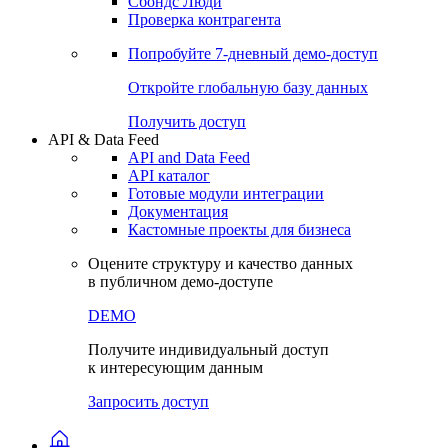
Сохраненные запросы
Виджеты акций и облигаций
Чат
Сбондс Люди
Проверка контрагента
Попробуйте
7-дневный
демо-доступ
Откройте глобальную базу данных
Получить доступ
API & Data Feed
API and Data Feed
API каталог
Готовые модули интеграции
Документация
Кастомные проекты для бизнеса
Оцените структуру и качество данных
в публичном демо-доступе
DEMO
Получите индивидуальный доступ
к интересующим данным