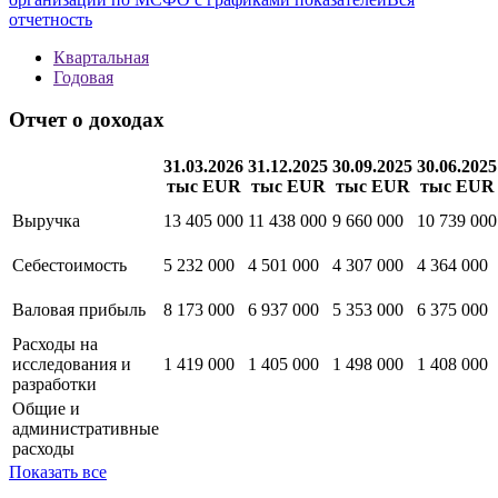
Методика
new
Полная информация о финансовой отчетности
организации по МСФО с графиками показателей
Вся
отчетность
Квартальная
Годовая
Отчет о доходах
31.03.2026
31.12.2025
30.09.2025
30.06.2025
тыс EUR
тыс EUR
тыс EUR
тыс EUR
Выручка
13 405 000
11 438 000
9 660 000
10 739 000
Себестоимость
5 232 000
4 501 000
4 307 000
4 364 000
Валовая прибыль
8 173 000
6 937 000
5 353 000
6 375 000
Расходы на
исследования и
1 419 000
1 405 000
1 498 000
1 408 000
разработки
Общие и