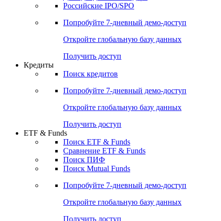
Получить доступ
Акции
Поиск акций
Дивидендный календарь
Российские IPO/SPO
Попробуйте
7-дневный
демо-доступ
Откройте глобальную базу данных
Получить доступ
Кредиты
Поиск кредитов
Попробуйте
7-дневный
демо-доступ
Откройте глобальную базу данных
Получить доступ
ETF & Funds
Поиск ETF & Funds
Сравнение ETF & Funds
Поиск ПИФ
Поиск Mutual Funds
Попробуйте
7-дневный
демо-доступ