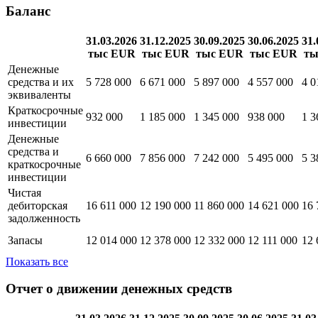
административные
расходы
Показать все
Баланс
31.03.2026
31.12.2025
30.09.2025
30.06.2025
31.
тыс EUR
тыс EUR
тыс EUR
тыс EUR
ты
Денежные
средства и их
5 728 000
6 671 000
5 897 000
4 557 000
4 0
эквиваленты
Краткосрочные
932 000
1 185 000
1 345 000
938 000
1 3
инвестиции
Денежные
средства и
6 660 000
7 856 000
7 242 000
5 495 000
5 3
краткосрочные
инвестиции
Чистая
дебиторская
16 611 000
12 190 000
11 860 000
14 621 000
16 
задолженность
Запасы
12 014 000
12 378 000
12 332 000
12 111 000
12 
Показать все