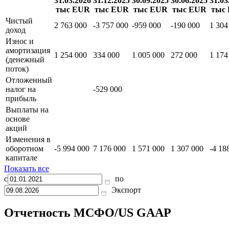
Отчет о движении денежных средств
31.03.2026
31.12.2025
30.09.2025
30.06.2025
31.03
тыс EUR
тыс EUR
тыс EUR
тыс EUR
тыс
Чистый
2 763 000
-3 757 000
-959 000
-190 000
1 304
доход
Износ и
амортизация
1 254 000
334 000
1 005 000
272 000
1 174
(денежный
поток)
Отложенный
налог на
-529 000
прибыль
Выплаты на
основе
акций
Изменения в
оборотном
-5 994 000
7 176 000
1 571 000
1 307 000
-4 18
капитале
Показать все
с
по
Экспорт