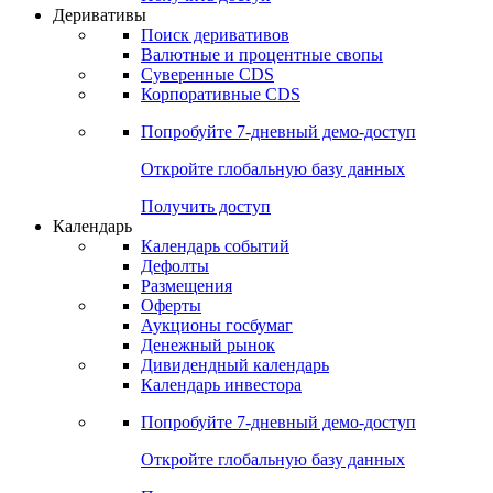
Откройте глобальную базу данных
Получить доступ
Деривативы
Поиск деривативов
Валютные и процентные свопы
Суверенные CDS
Корпоративные CDS
Попробуйте
7-дневный
демо-доступ
Откройте глобальную базу данных
Получить доступ
Календарь
Календарь событий
Дефолты
Размещения
Оферты
Аукционы госбумаг
Денежный рынок
Дивидендный календарь
Календарь инвестора