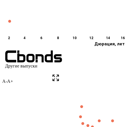
A-
A+