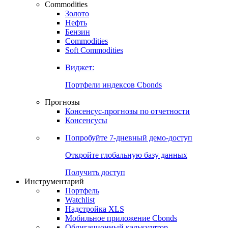
Commodities
Золото
Нефть
Бензин
Commodities
Soft Commodities
Виджет:
Портфели индексов Cbonds
Прогнозы
Консенсус-прогнозы по отчетности
Консенсусы
Попробуйте
7-дневный
демо-доступ
Откройте глобальную базу данных
Получить доступ
Инструментарий
Портфель
Watchlist
Надстройка XLS
Мобильное приложение Cbonds
Облигационный калькулятор