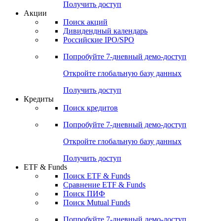
Получить доступ
Акции
Поиск акций
Дивидендный календарь
Российские IPO/SPO
Попробуйте
7-дневный
демо-доступ
Откройте глобальную базу данных
Получить доступ
Кредиты
Поиск кредитов
Попробуйте
7-дневный
демо-доступ
Откройте глобальную базу данных
Получить доступ
ETF & Funds
Поиск ETF & Funds
Сравнение ETF & Funds
Поиск ПИФ
Поиск Mutual Funds
Попробуйте
7-дневный
демо-доступ