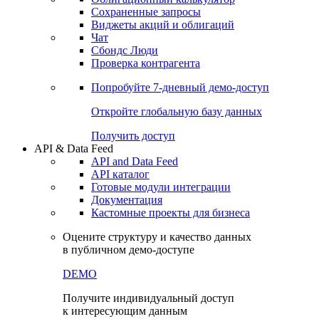
Сохраненные запросы
Виджеты акций и облигаций
Чат
Сбондс Люди
Проверка контрагента
Попробуйте
7-дневный
демо-доступ
Откройте глобальную базу данных
Получить доступ
API & Data Feed
API and Data Feed
API каталог
Готовые модули интеграции
Документация
Кастомные проекты для бизнеса
Оцените структуру и качество данных
в публичном демо-доступе
DEMO
Получите индивидуальный доступ
к интересующим данным