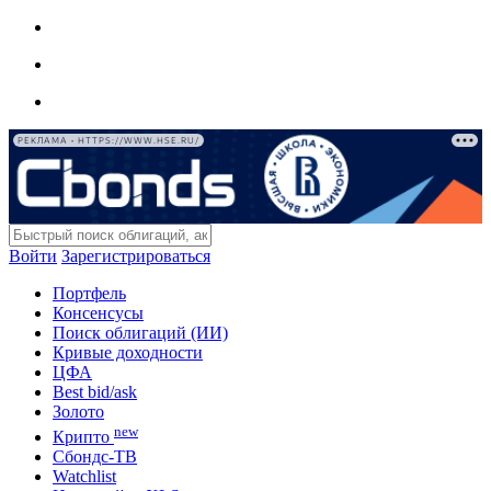
РЕКЛАМА • HTTPS://WWW.HSE.RU/
Войти
Зарегистрироваться
Портфель
Консенсусы
Поиск облигаций (ИИ)
Кривые доходности
ЦФА
Best bid/ask
Золото
new
Крипто
Сбондс-ТВ
Watchlist