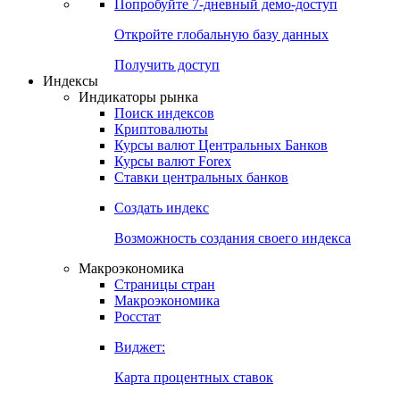
Попробуйте
7-дневный
демо-доступ
Откройте глобальную базу данных
Получить доступ
Индексы
Индикаторы рынка
Поиск индексов
Криптовалюты
Курсы валют Центральных Банков
Курсы валют Forex
Ставки центральных банков
Создать индекс
Возможность создания своего индекса
Макроэкономика
Страницы стран
Макроэкономика
Росстат
Виджет:
Карта процентных ставок