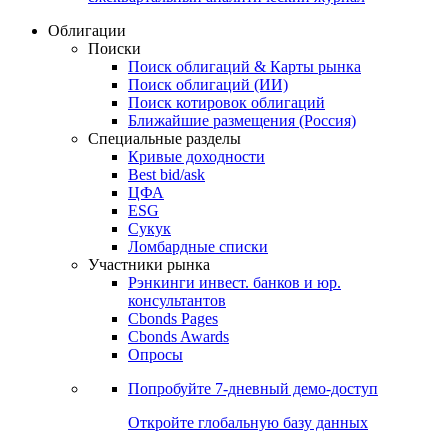
Облигации
Поиски
Поиск облигаций & Карты рынка
Поиск облигаций (ИИ)
Поиск котировок облигаций
Ближайшие размещения (Россия)
Специальные разделы
Кривые доходности
Best bid/ask
ЦФА
ESG
Сукук
Ломбардные списки
Участники рынка
Рэнкинги инвест. банков и юр.
консультантов
Cbonds Pages
Cbonds Awards
Опросы
Попробуйте
7-дневный
демо-доступ
Откройте глобальную базу данных