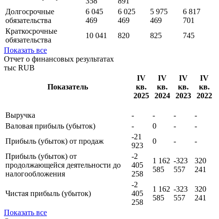
358
891
Долгосрочные
6 045
6 025
5 975
6 817
обязательства
469
469
469
701
Краткосрочные
10 041
820
825
745
обязательства
Показать все
Отчет о финансовых результатах
тыс RUB
IV
IV
IV
IV
Показатель
кв.
кв.
кв.
кв.
2025
2024
2023
2022
Выручка
-
-
-
-
Валовая прибыль (убыток)
-
0
-
-
-21
Прибыль (убыток) от продаж
0
-
-
923
Прибыль (убыток) от
-2
1 162
-323
320
продолжающейся деятельности до
405
585
557
241
налогообложения
258
-2
1 162
-323
320
Чистая прибыль (убыток)
405
585
557
241
258
Показать все