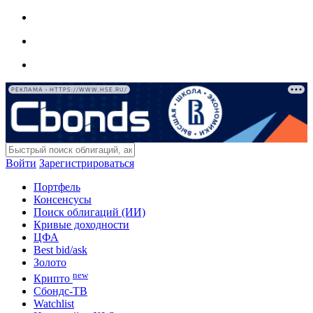
РЕКЛАМА • HTTPS://WWW.HSE.RU/
Войти
Зарегистрироваться
Портфель
Консенсусы
Поиск облигаций (ИИ)
Кривые доходности
ЦФА
Best bid/ask
Золото
new
Крипто
Сбондс-ТВ
Watchlist