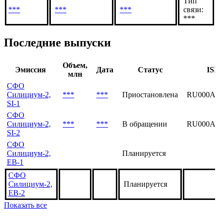
Тип
***
***
***
связи:
***
Последние выпуски
Объем,
Эмиссия
Дата
Статус
ISI
млн
СФО
Силициум-2,
***
***
Приостановлена
RU000A
SI-1
СФО
Силициум-2,
***
***
В обращении
RU000A1
SI-2
СФО
Силициум-2,
Планируется
ЕВ-1
СФО
Силициум-2,
Планируется
ЕВ-2
Показать все