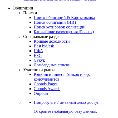
Облигации
Поиски
Поиск облигаций & Карты рынка
Поиск облигаций (ИИ)
Поиск котировок облигаций
Ближайшие размещения (Россия)
Специальные разделы
Кривые доходности
Best bid/ask
ЦФА
ESG
Сукук
Ломбардные списки
Участники рынка
Рэнкинги инвест. банков и юр.
консультантов
Cbonds Pages
Cbonds Awards
Опросы
Попробуйте
7-дневный
демо-доступ
Откройте глобальную базу данных