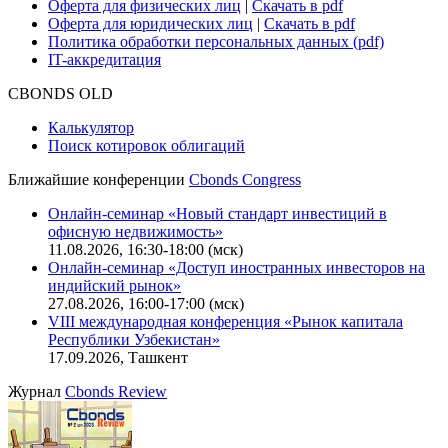
Оферта для физических лиц
|
Скачать в pdf
Оферта для юридических лиц
|
Скачать в pdf
Политика обработки персональных данных (pdf)
IT-аккредитация
CBONDS OLD
Калькулятор
Поиск котировок облигаций
Ближайшие конференции
Cbonds Congress
Онлайн-семинар «Новый стандарт инвестиций в
офисную недвижимость»
11.08.2026, 16:30-18:00 (мск)
Онлайн-семинар «Доступ иностранных инвесторов на
индийский рынок»
27.08.2026, 16:00-17:00 (мск)
VIII международная конференция «Рынок капитала
Республики Узбекистан»
17.09.2026, Ташкент
Журнал
Cbonds Review