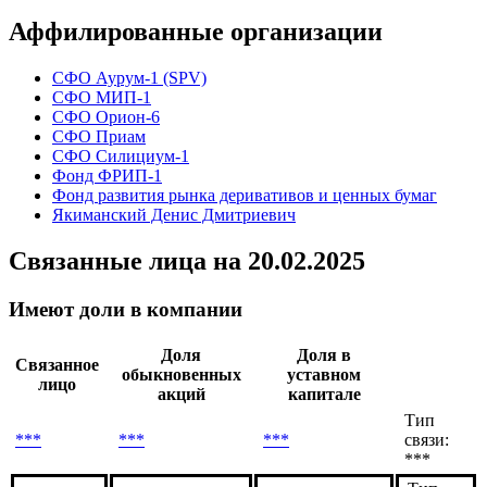
Аффилированные организации
СФО Аурум-1 (SPV)
СФО МИП-1
СФО Орион-6
СФО Приам
СФО Силициум-1
Фонд ФРИП-1
Фонд развития рынка деривативов и ценных бумаг
Якиманский Денис Дмитриевич
Связанные лица
на 20.02.2025
Имеют доли в компании
Доля
Доля в
Связанное
обыкновенных
уставном
лицо
акций
капитале
Тип
***
***
***
связи:
***