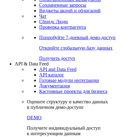
Сохраненные запросы
Виджеты акций и облигаций
Чат
Сбондс Люди
Проверка контрагента
Попробуйте
7-дневный
демо-доступ
Откройте глобальную базу данных
Получить доступ
API & Data Feed
API and Data Feed
API каталог
Готовые модули интеграции
Документация
Кастомные проекты для бизнеса
Оцените структуру и качество данных
в публичном демо-доступе
DEMO
Получите индивидуальный доступ
к интересующим данным