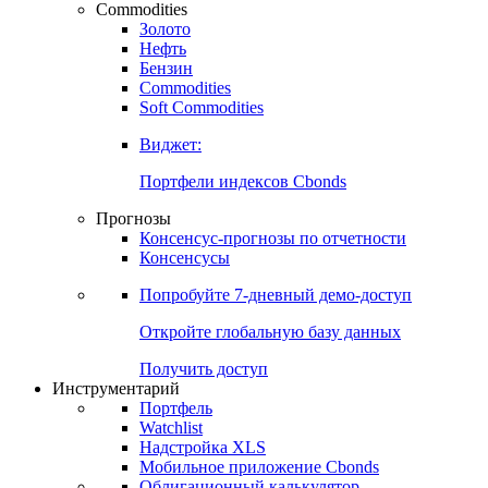
Commodities
Золото
Нефть
Бензин
Commodities
Soft Commodities
Виджет:
Портфели индексов Cbonds
Прогнозы
Консенсус-прогнозы по отчетности
Консенсусы
Попробуйте
7-дневный
демо-доступ
Откройте глобальную базу данных
Получить доступ
Инструментарий
Портфель
Watchlist
Надстройка XLS
Мобильное приложение Cbonds
Облигационный калькулятор