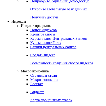
Попробуйте
7-дневный
демо-доступ
Откройте глобальную базу данных
Получить доступ
Индексы
Индикаторы рынка
Поиск индексов
Криптовалюты
Курсы валют Центральных Банков
Курсы валют Forex
Ставки центральных банков
Создать индекс
Возможность создания своего индекса
Макроэкономика
Страницы стран
Макроэкономика
Росстат
Виджет:
Карта процентных ставок