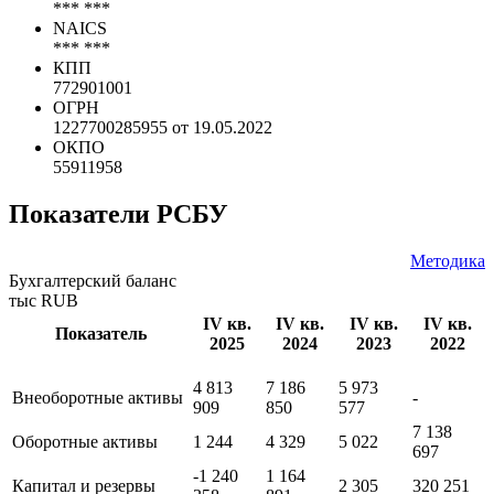
*** ***
NAICS
*** ***
КПП
772901001
ОГРН
1227700285955 от 19.05.2022
ОКПО
55911958
Показатели РСБУ
Методика
Бухгалтерский баланс
тыс RUB
IV кв.
IV кв.
IV кв.
IV кв.
Показатель
2025
2024
2023
2022
4 813
7 186
5 973
Внеоборотные активы
-
909
850
577
7 138
Оборотные активы
1 244
4 329
5 022
697
-1 240
1 164
Капитал и резервы
2 305
320 251