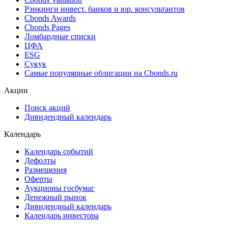
Рэнкинги инвест. банков и юр. консультантов
Cbonds Awards
Cbonds Pages
Ломбардные списки
ЦФА
ESG
Сукук
Самые популярные облигации на Cbonds.ru
Акции
Поиск акций
Дивидендный календарь
Календарь
Календарь событий
Дефолты
Размещения
Оферты
Аукционы госбумаг
Денежный рынок
Дивидендный календарь
Календарь инвестора