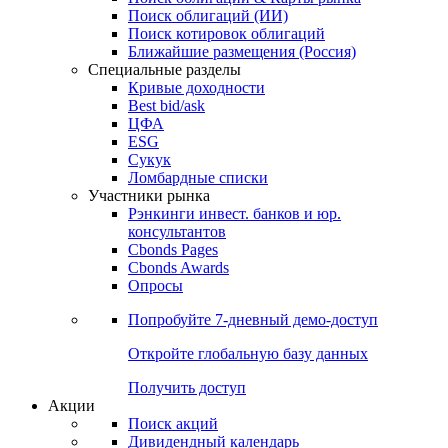
Облигации
Поиски
Поиск облигаций & Карты рынка
Поиск облигаций (ИИ)
Поиск котировок облигаций
Ближайшие размещения (Россия)
Специальные разделы
Кривые доходности
Best bid/ask
ЦФА
ESG
Сукук
Ломбардные списки
Участники рынка
Рэнкинги инвест. банков и юр.
консультантов
Cbonds Pages
Cbonds Awards
Опросы
Попробуйте
7-дневный
демо-доступ
Откройте глобальную базу данных