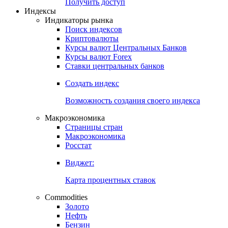
Попробуйте
7-дневный
демо-доступ
Откройте глобальную базу данных
Получить доступ
Индексы
Индикаторы рынка
Поиск индексов
Криптовалюты
Курсы валют Центральных Банков
Курсы валют Forex
Ставки центральных банков
Создать индекс
Возможность создания своего индекса
Макроэкономика
Страницы стран
Макроэкономика
Росстат
Виджет:
Карта процентных ставок