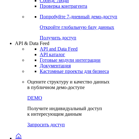
Сохраненные запросы
Виджеты акций и облигаций
Чат
Сбондс Люди
Проверка контрагента
Попробуйте
7-дневный
демо-доступ
Откройте глобальную базу данных
Получить доступ
API & Data Feed
API and Data Feed
API каталог
Готовые модули интеграции
Документация
Кастомные проекты для бизнеса
Оцените структуру и качество данных
в публичном демо-доступе
DEMO
Получите индивидуальный доступ
к интересующим данным