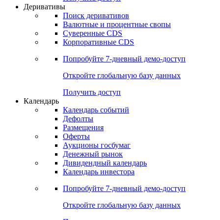
Откройте глобальную базу данных
Получить доступ
Деривативы
Поиск деривативов
Валютные и процентные свопы
Суверенные CDS
Корпоративные CDS
Попробуйте
7-дневный
демо-доступ
Откройте глобальную базу данных
Получить доступ
Календарь
Календарь событий
Дефолты
Размещения
Оферты
Аукционы госбумаг
Денежный рынок
Дивидендный календарь
Календарь инвестора