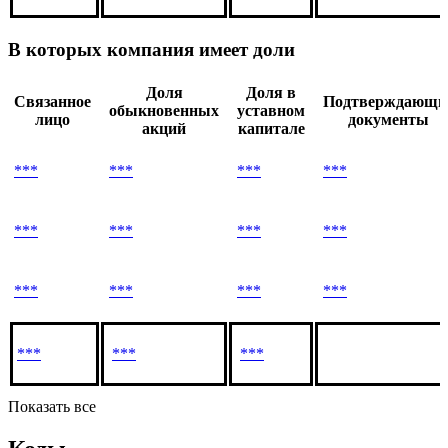
лицо
документы
акций
капитале
***
***
***
***
В которых компания имеет доли
Доля
Доля в
Связанное
Подтверждающи
обыкновенных
уставном
лицо
документы
акций
капитале
***
***
***
***
***
***
***
***
***
***
***
***
***
***
***