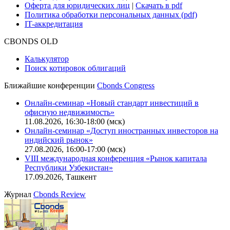
Руководство пользователя сайта
Функциональные характеристики сайта
|
Скачать в pdf
Описание процессов жизненного цикла сайта
Оферта для физических лиц
|
Скачать в pdf
Оферта для юридических лиц
|
Скачать в pdf
Политика обработки персональных данных (pdf)
IT-аккредитация
CBONDS OLD
Калькулятор
Поиск котировок облигаций
Ближайшие конференции
Cbonds Congress
Онлайн-семинар «Новый стандарт инвестиций в
офисную недвижимость»
11.08.2026, 16:30-18:00 (мск)
Онлайн-семинар «Доступ иностранных инвесторов на
индийский рынок»
27.08.2026, 16:00-17:00 (мск)
VIII международная конференция «Рынок капитала
Республики Узбекистан»
17.09.2026, Ташкент
Журнал
Cbonds Review