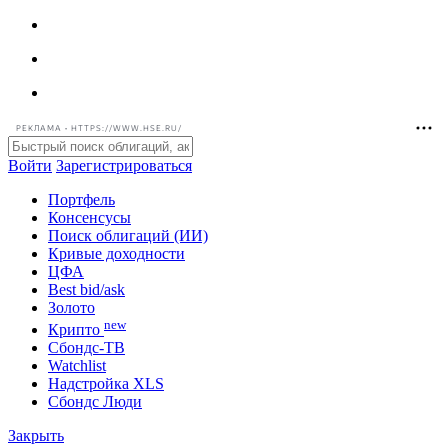
РЕКЛАМА • HTTPS://WWW.HSE.RU/
Войти
Зарегистрироваться
Портфель
Консенсусы
Поиск облигаций (ИИ)
Кривые доходности
ЦФА
Best bid/ask
Золото
new
Крипто
Сбондс-ТВ
Watchlist