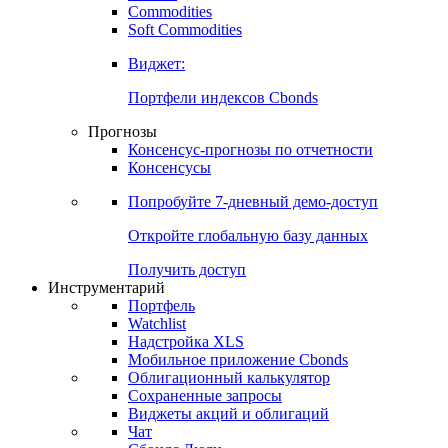
Commodities
Золото
Нефть
Бензин
Commodities
Soft Commodities
Виджет:
Портфели индексов Cbonds
Прогнозы
Консенсус-прогнозы по отчетности
Консенсусы
Попробуйте
7-дневный
демо-доступ
Откройте глобальную базу данных
Получить доступ
Инструментарий
Портфель
Watchlist
Надстройка XLS
Мобильное приложение Cbonds
Облигационный калькулятор