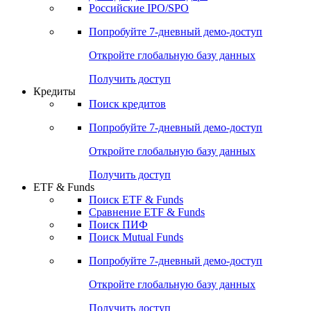
Получить доступ
Акции
Поиск акций
Дивидендный календарь
Российские IPO/SPO
Попробуйте
7-дневный
демо-доступ
Откройте глобальную базу данных
Получить доступ
Кредиты
Поиск кредитов
Попробуйте
7-дневный
демо-доступ
Откройте глобальную базу данных
Получить доступ
ETF & Funds
Поиск ETF & Funds
Сравнение ETF & Funds
Поиск ПИФ
Поиск Mutual Funds
Попробуйте
7-дневный
демо-доступ