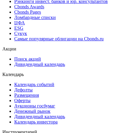
Best bid/ask
Cbonds Estimation
Cbonds Estimation Onshore
Cbonds Valuation
Рэнкинги инвест. банков и юр. консультантов
Cbonds Awards
Cbonds Pages
Ломбардные списки
ЦФА
ESG
Сукук
Самые популярные облигации на Cbonds.ru
Акции
Поиск акций
Дивидендный календарь
Календарь
Календарь событий
Дефолты
Размещения
Оферты
Аукционы госбумаг
Денежный рынок