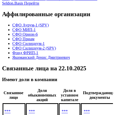
компаний РФ
03
Вся доступная информация об организации в системе
Seldon.Basis
Перейти
Аффилированные организации
СФО Аурум-1 (SPV)
СФО МИП-1
СФО Орион-6
СФО Приам
СФО Силициум-1
СФО Силициум-2 (SPV)
Фонд ФРИП-1
Якиманский Денис Дмитриевич
Связанные лица
на 22.10.2025
Имеют доли в компании
Доля
Доля в
Связанное
Подтверждающи
обыкновенных
уставном