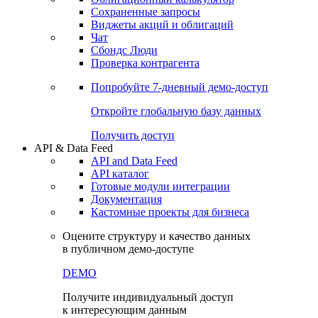
Сохраненные запросы
Виджеты акций и облигаций
Чат
Сбондс Люди
Проверка контрагента
Попробуйте
7-дневный
демо-доступ
Откройте глобальную базу данных
Получить доступ
API & Data Feed
API and Data Feed
API каталог
Готовые модули интеграции
Документация
Кастомные проекты для бизнеса
Оцените структуру и качество данных
в публичном демо-доступе
DEMO
Получите индивидуальный доступ
к интересующим данным