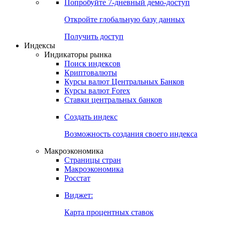
Попробуйте
7-дневный
демо-доступ
Откройте глобальную базу данных
Получить доступ
Индексы
Индикаторы рынка
Поиск индексов
Криптовалюты
Курсы валют Центральных Банков
Курсы валют Forex
Ставки центральных банков
Создать индекс
Возможность создания своего индекса
Макроэкономика
Страницы стран
Макроэкономика
Росстат
Виджет:
Карта процентных ставок