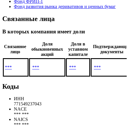
Фонд ФРИП-1
Фонд развития рынка деривативов и ценных бумаг
Связанные лица
В которых компания имеет доли
Доля
Доля в
Связанное
Подтверждающи
обыкновенных
уставном
лицо
документы
акций
капитале
***
***
***
***
Коды
ИНН
771549237043
NACE
*** ***
NAICS
*** ***