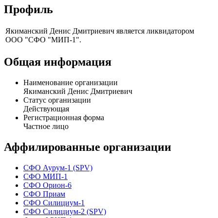
Профиль
Якиманский Денис Дмитриевич является ликвидатором
ООО "СФО "МИП-1".
Общая информация
Наименование организации
Якиманский Денис Дмитриевич
Статус организации
Действующая
Регистрационная форма
Частное лицо
Аффилированные организации
СФО Аурум-1 (SPV)
СФО МИП-1
СФО Орион-6
СФО Приам
СФО Силициум-1
СФО Силициум-2 (SPV)