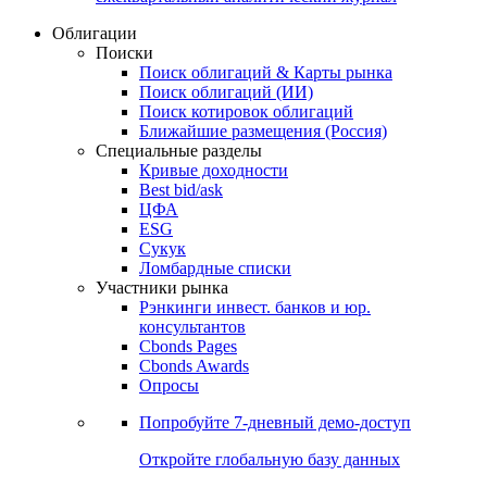
Облигации
Поиски
Поиск облигаций & Карты рынка
Поиск облигаций (ИИ)
Поиск котировок облигаций
Ближайшие размещения (Россия)
Специальные разделы
Кривые доходности
Best bid/ask
ЦФА
ESG
Сукук
Ломбардные списки
Участники рынка
Рэнкинги инвест. банков и юр.
консультантов
Cbonds Pages
Cbonds Awards
Опросы
Попробуйте
7-дневный
демо-доступ
Откройте глобальную базу данных