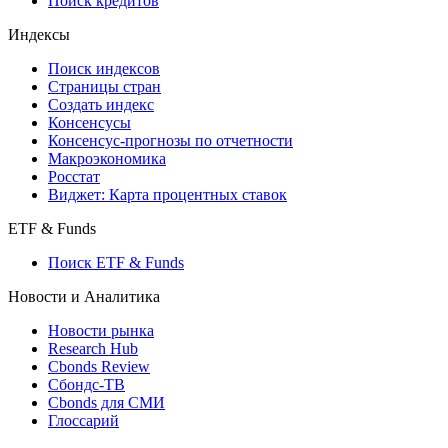
Поиск кредитов
Индексы
Поиск индексов
Страницы стран
Создать индекс
Консенсусы
Консенсус-прогнозы по отчетности
Макроэкономика
Росстат
Виджет: Карта процентных ставок
ETF & Funds
Поиск ETF & Funds
Новости и Аналитика
Новости рынка
Research Hub
Cbonds Review
Сбондс-ТВ
Cbonds для СМИ
Глоссарий