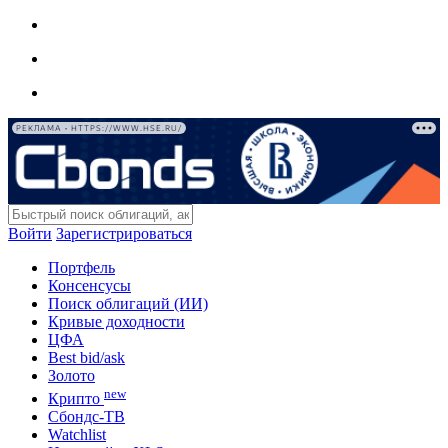
РЕКЛАМА • HTTPS://WWW.HSE.RU/
Войти
Зарегистрироваться
Портфель
Консенсусы
Поиск облигаций (ИИ)
Кривые доходности
ЦФА
Best bid/ask
Золото
new
Крипто
Сбондс-ТВ
Watchlist