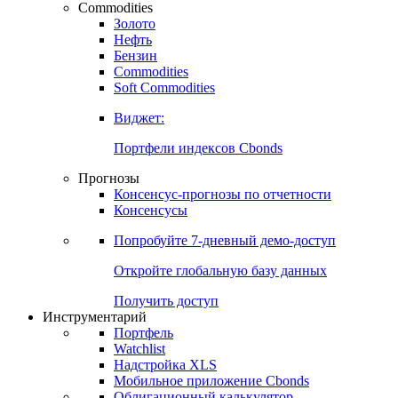
Commodities
Золото
Нефть
Бензин
Commodities
Soft Commodities
Виджет:
Портфели индексов Cbonds
Прогнозы
Консенсус-прогнозы по отчетности
Консенсусы
Попробуйте
7-дневный
демо-доступ
Откройте глобальную базу данных
Получить доступ
Инструментарий
Портфель
Watchlist
Надстройка XLS
Мобильное приложение Cbonds
Облигационный калькулятор