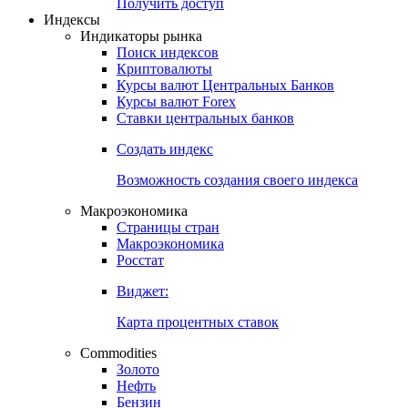
Попробуйте
7-дневный
демо-доступ
Откройте глобальную базу данных
Получить доступ
Индексы
Индикаторы рынка
Поиск индексов
Криптовалюты
Курсы валют Центральных Банков
Курсы валют Forex
Ставки центральных банков
Создать индекс
Возможность создания своего индекса
Макроэкономика
Страницы стран
Макроэкономика
Росстат
Виджет:
Карта процентных ставок