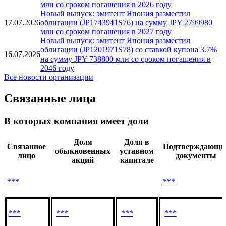
24.07.2026
облигации (JP1743961S71) на сумму JPY 2969180
млн со сроком погашения в 2026 году
Новый выпуск: эмитент Япония разместил
21.07.2026
облигации (JP1743951S73) на сумму JPY 3799960
млн со сроком погашения в 2026 году
Новый выпуск: эмитент Япония разместил
17.07.2026
облигации (JP1743941S76) на сумму JPY 2799980
млн со сроком погашения в 2027 году
Новый выпуск: эмитент Япония разместил
облигации (JP1201971S78) со ставкой купона 3.7%
16.07.2026
на сумму JPY 738800 млн со сроком погашения в
2046 году
Все новости организации
Связанные лица
В которых компания имеет доли
Доля
Доля в
Связанное
Подтверждающи
обыкновенных
уставном
лицо
документы
акций
капитале
***
***