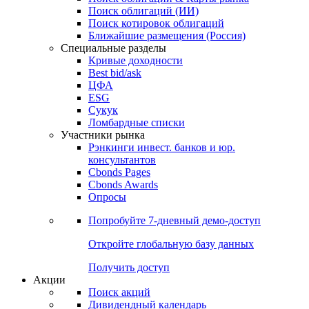
Облигации
Поиски
Поиск облигаций & Карты рынка
Поиск облигаций (ИИ)
Поиск котировок облигаций
Ближайшие размещения (Россия)
Специальные разделы
Кривые доходности
Best bid/ask
ЦФА
ESG
Сукук
Ломбардные списки
Участники рынка
Рэнкинги инвест. банков и юр.
консультантов
Cbonds Pages
Cbonds Awards
Опросы
Попробуйте
7-дневный
демо-доступ
Откройте глобальную базу данных