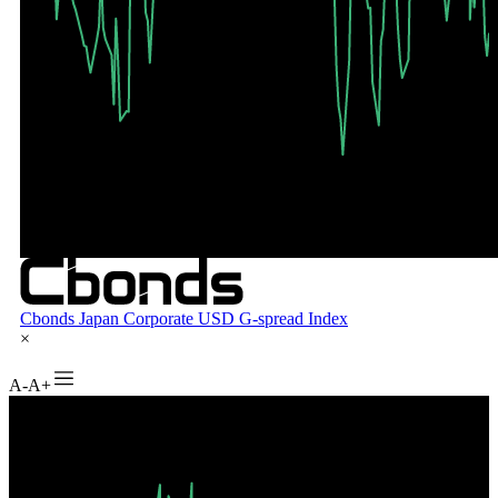
A-
A+