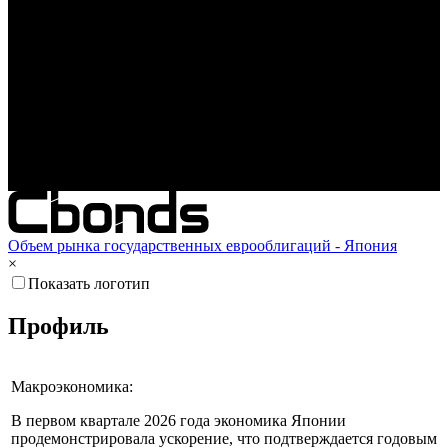
Окт '25
Янв '26
Апр '26
Объем рынка государственных еврооблигаций - Япония
×
Показать логотип
Профиль