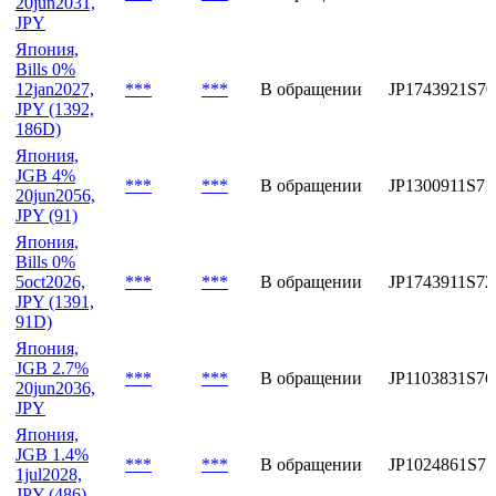
92D)
Япония,
JGB 2%
***
***
В обращении
JP1051861S70
20jun2031,
JPY
Япония,
Bills 0%
12jan2027,
***
***
В обращении
JP1743921S70
JPY (1392,
186D)
Япония,
JGB 4%
***
***
В обращении
JP1300911S71
20jun2056,
JPY (91)
Япония,
Bills 0%
5oct2026,
***
***
В обращении
JP1743911S72
JPY (1391,
91D)
Япония,
JGB 2.7%
***
***
В обращении
JP1103831S76
20jun2036,
JPY