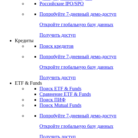
Получить доступ
Акции
Поиск акций
Дивидендный календарь
Российские IPO/SPO
Попробуйте
7-дневный
демо-доступ
Откройте глобальную базу данных
Получить доступ
Кредиты
Поиск кредитов
Попробуйте
7-дневный
демо-доступ
Откройте глобальную базу данных
Получить доступ
ETF & Funds
Поиск ETF & Funds
Сравнение ETF & Funds
Поиск ПИФ
Поиск Mutual Funds
Попробуйте
7-дневный
демо-доступ