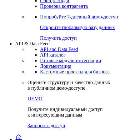
Сохраненные запросы
Виджеты акций и облигаций
Чат
Сбондс Люди
Проверка контрагента
Попробуйте
7-дневный
демо-доступ
Откройте глобальную базу данных
Получить доступ
API & Data Feed
API and Data Feed
API каталог
Готовые модули интеграции
Документация
Кастомные проекты для бизнеса
Оцените структуру и качество данных
в публичном демо-доступе
DEMO
Получите индивидуальный доступ
к интересующим данным