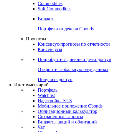
Commodities
Золото
Нефть
Бензин
Commodities
Soft Commodities
Виджет:
Портфели индексов Cbonds
Прогнозы
Консенсус-прогнозы по отчетности
Консенсусы
Попробуйте
7-дневный
демо-доступ
Откройте глобальную базу данных
Получить доступ
Инструментарий
Портфель
Watchlist
Надстройка XLS
Мобильное приложение Cbonds
Облигационный калькулятор