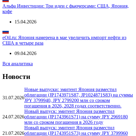
помощи в закупках нефти
16.04.2026
Альфа Инвестиции: Три идеи с фьючерсами: США, Япония,
кофе
15.04.2026
eOil.ru: Япония намерена в мае увеличить импорт нефти из
США в четыре раза
09.04.2026
Вся аналитика
Новости
Новые выпуски: эмитент Япония разместил
облигации (JP1743971S87, JP1024871S83) на суммы
31.07.2026
JPY 3799940, JPY 2799200 млн со сроком
погашения в 2026, 2028 годах соответственно.
Новый выпуск: эмитент Япония разместил