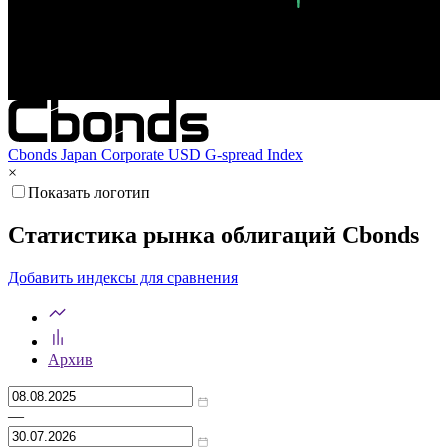
Мар '26
Май '26
Июл '26
Cbonds Japan Corporate USD G-spread Index
×
Показать логотип
Статистика рынка облигаций Cbonds
Добавить индексы для сравнения
Архив