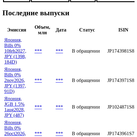
***
***
***
***
Последние выпуски
Объем,
Эмиссия
Дата
Статус
ISIN
млн
Япония,
Bills 0%
10feb2027,
***
***
В обращении
JP1743981S85
JPY (1398,
184D)
Япония,
Bills 0%
2nov2026,
***
***
В обращении
JP1743971S87
JPY (1397,
91D)
Япония,
JGB 1.5%
***
***
В обращении
JP1024871S83
1aug2028,
JPY (487)