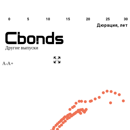
A-
A+