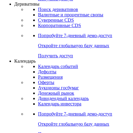
Откройте глобальную базу данных
Получить доступ
Деривативы
Поиск деривативов
Валютные и процентные свопы
Суверенные CDS
Корпоративные CDS
Попробуйте
7-дневный
демо-доступ
Откройте глобальную базу данных
Получить доступ
Календарь
Календарь событий
Дефолты
Размещения
Оферты
Аукционы госбумаг
Денежный рынок
Дивидендный календарь
Календарь инвестора