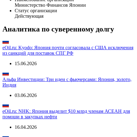
Общая информация
Наименование организации
Министерство Финансов Японии
Статус организации
Действующая
Аналитика по суверенному долгу
eOil.ru: Kyodo: Япония почти согласовала с США исключения
из санкций для поставок СПГ РФ
15.06.2026
Альфа Инвестиции: Три идеи с фьючерсами: Япония, золото,
Индия
03.06.2026
eOil.ru: NHK: Япония выделит $10 млрд членам АСЕАН для