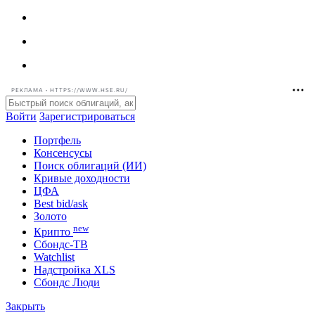
РЕКЛАМА • HTTPS://WWW.HSE.RU/
Войти
Зарегистрироваться
Портфель
Консенсусы
Поиск облигаций (ИИ)
Кривые доходности
ЦФА
Best bid/ask
Золото
new
Крипто
Сбондс-ТВ
Watchlist