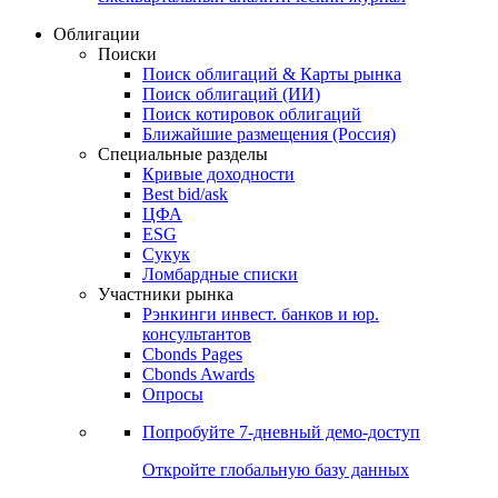
Облигации
Поиски
Поиск облигаций & Карты рынка
Поиск облигаций (ИИ)
Поиск котировок облигаций
Ближайшие размещения (Россия)
Специальные разделы
Кривые доходности
Best bid/ask
ЦФА
ESG
Сукук
Ломбардные списки
Участники рынка
Рэнкинги инвест. банков и юр.
консультантов
Cbonds Pages
Cbonds Awards
Опросы
Попробуйте
7-дневный
демо-доступ
Откройте глобальную базу данных