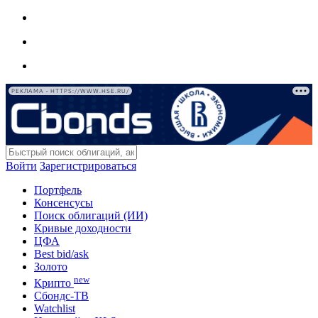
РЕКЛАМА • HTTPS://WWW.HSE.RU/
Войти
Зарегистрироваться
Портфель
Консенсусы
Поиск облигаций (ИИ)
Кривые доходности
ЦФА
Best bid/ask
Золото
new
Крипто
Сбондс-ТВ
Watchlist