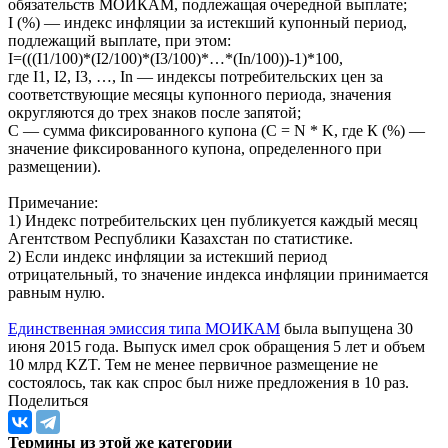
обязательств МОИКАМ, подлежащая очередной выплате;
I (%) — индекс инфляции за истекший купонный период,
подлежащий выплате, при этом:
I=(((I1/100)*(I2/100)*(I3/100)*…*(In/100))-1)*100,
где I1, I2, I3, …, In — индексы потребительских цен за
соответствующие месяцы купонного периода, значения
округляются до трех знаков после запятой;
C — сумма фиксированного купона (C = N * K, где К (%) —
значение фиксированного купона, определенного при
размещении).
Примечание:
1) Индекс потребительских цен публикуется каждый месяц
Агентством Республики Казахстан по статистике.
2) Если индекс инфляции за истекший период
отрицательный, то значение индекса инфляции принимается
равным нулю.
Единственная эмиссия типа МОИКАМ
была выпущена 30
июня 2015 года. Выпуск имел срок обращения 5 лет и объем
10 млрд KZT. Тем не менее первичное размещение не
состоялось, так как спрос был ниже предложения в 10 раз.
Поделиться
Термины из этой же категории