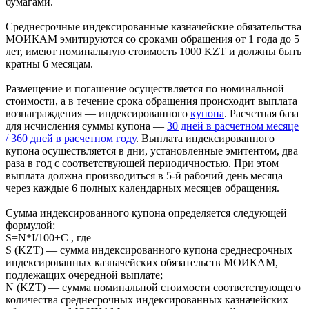
бумагами.
Среднесрочные индексированные казначейские обязательства
МОИКАМ эмитируются со сроками обращения от 1 года до 5
лет, имеют номинальную стоимость 1000 KZT и должны быть
кратны 6 месяцам.
Размещение и погашение осуществляется по номинальной
стоимости, а в течение срока обращения происходит выплата
вознаграждения — индексированного
купона
. Расчетная база
для исчисления суммы купона —
30 дней в расчетном месяце
/ 360 дней в расчетном году
. Выплата индексированного
купона осуществляется в дни, установленные эмитентом, два
раза в год с соответствующей периодичностью. При этом
выплата должна производиться в 5-й рабочий день месяца
через каждые 6 полных календарных месяцев обращения.
Сумма индексированного купона определяется следующей
формулой:
S=N*I/100+C , где
S (KZT) — сумма индексированного купона среднесрочных
индексированных казначейских обязательств МОИКАМ,
подлежащих очередной выплате;
N (KZT) — сумма номинальной стоимости соответствующего
количества среднесрочных индексированных казначейских