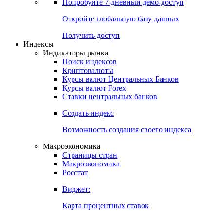
Попробуйте
7-дневный
демо-доступ
Откройте глобальную базу данных
Получить доступ
Индексы
Индикаторы рынка
Поиск индексов
Криптовалюты
Курсы валют Центральных Банков
Курсы валют Forex
Ставки центральных банков
Создать индекс
Возможность создания своего индекса
Макроэкономика
Страницы стран
Макроэкономика
Росстат
Виджет:
Карта процентных ставок