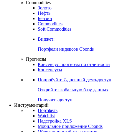
Commodities
Золото
Нефть
Бензин
Commodities
Soft Commodities
Виджет:
Портфели индексов Cbonds
Прогнозы
Консенсус-прогнозы по отчетности
Консенсусы
Попробуйте
7-дневный
демо-доступ
Откройте глобальную базу данных
Получить доступ
Инструментарий
Портфель
Watchlist
Надстройка XLS
Мобильное приложение Cbonds
Облигационный калькулятор