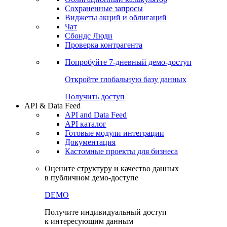
Сохраненные запросы
Виджеты акций и облигаций
Чат
Сбондс Люди
Проверка контрагента
Попробуйте
7-дневный
демо-доступ
Откройте глобальную базу данных
Получить доступ
API & Data Feed
API and Data Feed
API каталог
Готовые модули интеграции
Документация
Кастомные проекты для бизнеса
Оцените структуру и качество данных
в публичном демо-доступе
DEMO
Получите индивидуальный доступ
к интересующим данным