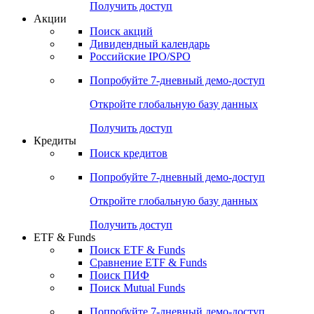
Получить доступ
Акции
Поиск акций
Дивидендный календарь
Российские IPO/SPO
Попробуйте
7-дневный
демо-доступ
Откройте глобальную базу данных
Получить доступ
Кредиты
Поиск кредитов
Попробуйте
7-дневный
демо-доступ
Откройте глобальную базу данных
Получить доступ
ETF & Funds
Поиск ETF & Funds
Сравнение ETF & Funds
Поиск ПИФ
Поиск Mutual Funds
Попробуйте
7-дневный
демо-доступ