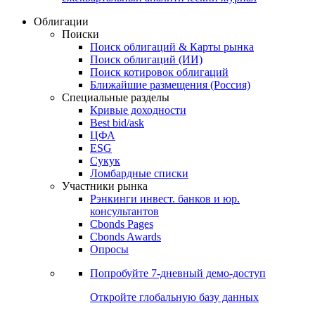
Облигации
Поиски
Поиск облигаций & Карты рынка
Поиск облигаций (ИИ)
Поиск котировок облигаций
Ближайшие размещения (Россия)
Специальные разделы
Кривые доходности
Best bid/ask
ЦФА
ESG
Сукук
Ломбардные списки
Участники рынка
Рэнкинги инвест. банков и юр.
консультантов
Cbonds Pages
Cbonds Awards
Опросы
Попробуйте
7-дневный
демо-доступ
Откройте глобальную базу данных