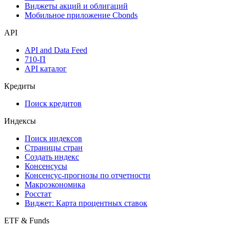
Виджеты акций и облигаций
Мобильное приложение Cbonds
API
API and Data Feed
710-П
API каталог
Кредиты
Поиск кредитов
Индексы
Поиск индексов
Страницы стран
Создать индекс
Консенсусы
Консенсус-прогнозы по отчетности
Макроэкономика
Росстат
Виджет: Карта процентных ставок
ETF & Funds