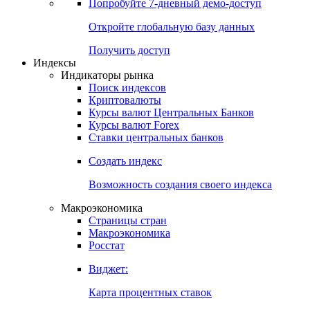
Попробуйте
7-дневный
демо-доступ
Откройте глобальную базу данных
Получить доступ
Индексы
Индикаторы рынка
Поиск индексов
Криптовалюты
Курсы валют Центральных Банков
Курсы валют Forex
Ставки центральных банков
Создать индекс
Возможность создания своего индекса
Макроэкономика
Страницы стран
Макроэкономика
Росстат
Виджет:
Карта процентных ставок