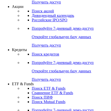
Получить доступ
Акции
Поиск акций
Дивидендный календарь
Российские IPO/SPO
Попробуйте
7-дневный
демо-доступ
Откройте глобальную базу данных
Получить доступ
Кредиты
Поиск кредитов
Попробуйте
7-дневный
демо-доступ
Откройте глобальную базу данных
Получить доступ
ETF & Funds
Поиск ETF & Funds
Сравнение ETF & Funds
Поиск ПИФ
Поиск Mutual Funds
Попробуйте
7-дневный
демо-доступ