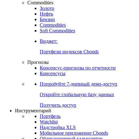
Commodities
Золото
Нефть
Бензин
Commodities
Soft Commodities
Виджет:
Портфели индексов Cbonds
Прогнозы
Консенсус-прогнозы по отчетности
Консенсусы
Попробуйте
7-дневный
демо-доступ
Откройте глобальную базу данных
Получить доступ
Инструментарий
Портфель
Watchlist
Надстройка XLS
Мобильное приложение Cbonds
Облигационный калькулятор