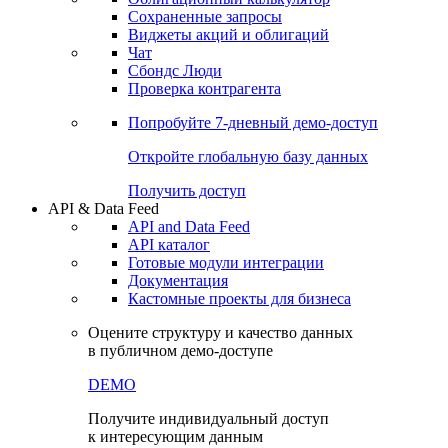
Сохраненные запросы
Виджеты акций и облигаций
Чат
Сбондс Люди
Проверка контрагента
Попробуйте
7-дневный
демо-доступ
Откройте глобальную базу данных
Получить доступ
API & Data Feed
API and Data Feed
API каталог
Готовые модули интеграции
Документация
Кастомные проекты для бизнеса
Оцените структуру и качество данных
в публичном демо-доступе
DEMO
Получите индивидуальный доступ
к интересующим данным