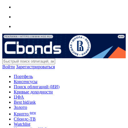
РЕКЛАМА • HTTPS://WWW.HSE.RU/
Войти
Зарегистрироваться
Портфель
Консенсусы
Поиск облигаций (ИИ)
Кривые доходности
ЦФА
Best bid/ask
Золото
new
Крипто
Сбондс-ТВ
Watchlist