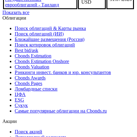
Объем новых выпусков
0 млрд
31.07.2026
еврооблигаций - Таиланд
USD
Объем новых выпусков
0 млрд
государственных
31.07.2026
USD
еврооблигаций - Таиланд
Показать все
Облигации
Поиск облигаций & Карты рынка
Поиск облигаций (ИИ)
Ближайшие размещения (Россия)
Поиск котировок облигаций
Best bid/ask
Cbonds Estimation
Cbonds Estimation Onshore
Cbonds Valuation
Рэнкинги инвест. банков и юр. консультантов
Cbonds Awards
Cbonds Pages
Ломбардные списки
ЦФА
ESG
Сукук
Самые популярные облигации на Cbonds.ru