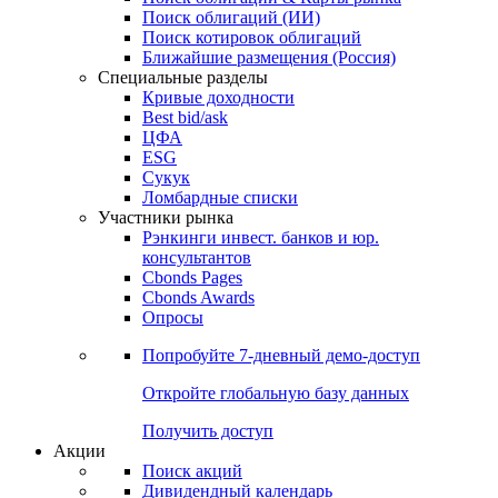
Облигации
Поиски
Поиск облигаций & Карты рынка
Поиск облигаций (ИИ)
Поиск котировок облигаций
Ближайшие размещения (Россия)
Специальные разделы
Кривые доходности
Best bid/ask
ЦФА
ESG
Сукук
Ломбардные списки
Участники рынка
Рэнкинги инвест. банков и юр.
консультантов
Cbonds Pages
Cbonds Awards
Опросы
Попробуйте
7-дневный
демо-доступ
Откройте глобальную базу данных