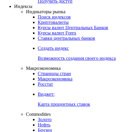
Попробуйте
7-дневный
демо-доступ
Откройте глобальную базу данных
Получить доступ
Индексы
Индикаторы рынка
Поиск индексов
Криптовалюты
Курсы валют Центральных Банков
Курсы валют Forex
Ставки центральных банков
Создать индекс
Возможность создания своего индекса
Макроэкономика
Страницы стран
Макроэкономика
Росстат
Виджет:
Карта процентных ставок