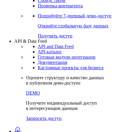
Сохраненные запросы
Виджеты акций и облигаций
Чат
Сбондс Люди
Проверка контрагента
Попробуйте
7-дневный
демо-доступ
Откройте глобальную базу данных
Получить доступ
API & Data Feed
API and Data Feed
API каталог
Готовые модули интеграции
Документация
Кастомные проекты для бизнеса
Оцените структуру и качество данных
в публичном демо-доступе
DEMO
Получите индивидуальный доступ
к интересующим данным