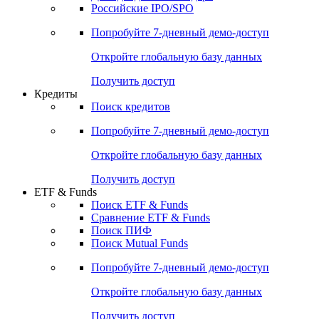
Получить доступ
Акции
Поиск акций
Дивидендный календарь
Российские IPO/SPO
Попробуйте
7-дневный
демо-доступ
Откройте глобальную базу данных
Получить доступ
Кредиты
Поиск кредитов
Попробуйте
7-дневный
демо-доступ
Откройте глобальную базу данных
Получить доступ
ETF & Funds
Поиск ETF & Funds
Сравнение ETF & Funds
Поиск ПИФ
Поиск Mutual Funds
Попробуйте
7-дневный
демо-доступ