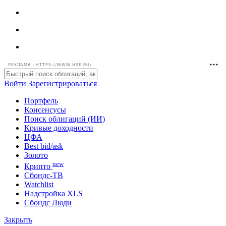
РЕКЛАМА • HTTPS://WWW.HSE.RU/
Войти
Зарегистрироваться
Портфель
Консенсусы
Поиск облигаций (ИИ)
Кривые доходности
ЦФА
Best bid/ask
Золото
new
Крипто
Сбондс-ТВ
Watchlist