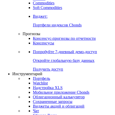
Commodities
Золото
Нефть
Бензин
Commodities
Soft Commodities
Виджет:
Портфели индексов Cbonds
Прогнозы
Консенсус-прогнозы по отчетности
Консенсусы
Попробуйте
7-дневный
демо-доступ
Откройте глобальную базу данных
Получить доступ
Инструментарий
Портфель
Watchlist
Надстройка XLS
Мобильное приложение Cbonds
Облигационный калькулятор