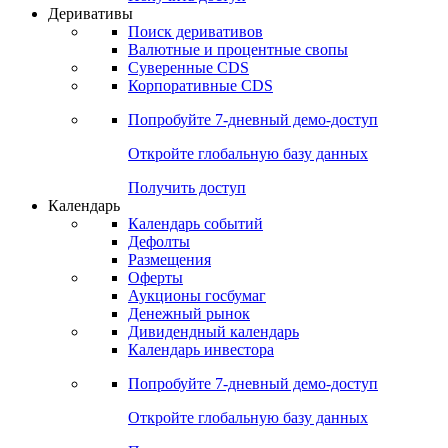
Откройте глобальную базу данных
Получить доступ
Деривативы
Поиск деривативов
Валютные и процентные свопы
Суверенные CDS
Корпоративные CDS
Попробуйте
7-дневный
демо-доступ
Откройте глобальную базу данных
Получить доступ
Календарь
Календарь событий
Дефолты
Размещения
Оферты
Аукционы госбумаг
Денежный рынок
Дивидендный календарь
Календарь инвестора