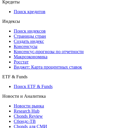
API and Data Feed
710-П
API каталог
Кредиты
Поиск кредитов
Индексы
Поиск индексов
Страницы стран
Создать индекс
Консенсусы
Консенсус-прогнозы по отчетности
Макроэкономика
Росстат
Виджет: Карта процентных ставок
ETF & Funds
Поиск ETF & Funds
Новости и Аналитика
Новости рынка