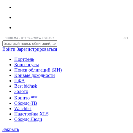
РЕКЛАМА • HTTPS://WWW.HSE.RU/
Войти
Зарегистрироваться
Портфель
Консенсусы
Поиск облигаций (ИИ)
Кривые доходности
ЦФА
Best bid/ask
Золото
new
Крипто
Сбондс-ТВ
Watchlist