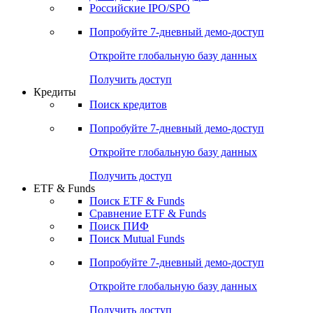
Получить доступ
Акции
Поиск акций
Дивидендный календарь
Российские IPO/SPO
Попробуйте
7-дневный
демо-доступ
Откройте глобальную базу данных
Получить доступ
Кредиты
Поиск кредитов
Попробуйте
7-дневный
демо-доступ
Откройте глобальную базу данных
Получить доступ
ETF & Funds
Поиск ETF & Funds
Сравнение ETF & Funds
Поиск ПИФ
Поиск Mutual Funds
Попробуйте
7-дневный
демо-доступ