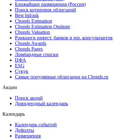
Облигации
Поиск облигаций & Карты рынка
Поиск облигаций (ИИ)
Ближайшие размещения (Россия)
Поиск котировок облигаций
Best bid/ask
Cbonds Estimation
Cbonds Estimation Onshore
Cbonds Valuation
Рэнкинги инвест. банков и юр. консультантов
Cbonds Awards
Cbonds Pages
Ломбардные списки
ЦФА
ESG
Сукук
Самые популярные облигации на Cbonds.ru
Акции
Поиск акций
Дивидендный календарь
Календарь