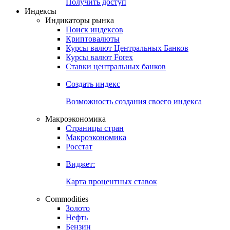
Попробуйте
7-дневный
демо-доступ
Откройте глобальную базу данных
Получить доступ
Индексы
Индикаторы рынка
Поиск индексов
Криптовалюты
Курсы валют Центральных Банков
Курсы валют Forex
Ставки центральных банков
Создать индекс
Возможность создания своего индекса
Макроэкономика
Страницы стран
Макроэкономика
Росстат
Виджет:
Карта процентных ставок