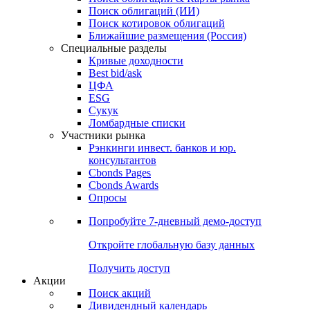
Облигации
Поиски
Поиск облигаций & Карты рынка
Поиск облигаций (ИИ)
Поиск котировок облигаций
Ближайшие размещения (Россия)
Специальные разделы
Кривые доходности
Best bid/ask
ЦФА
ESG
Сукук
Ломбардные списки
Участники рынка
Рэнкинги инвест. банков и юр.
консультантов
Cbonds Pages
Cbonds Awards
Опросы
Попробуйте
7-дневный
демо-доступ
Откройте глобальную базу данных