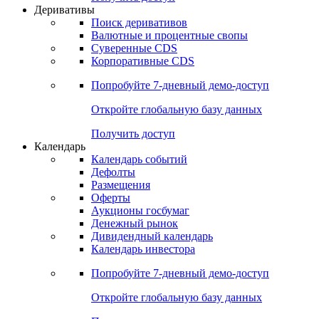
Откройте глобальную базу данных
Получить доступ
Деривативы
Поиск деривативов
Валютные и процентные свопы
Суверенные CDS
Корпоративные CDS
Попробуйте
7-дневный
демо-доступ
Откройте глобальную базу данных
Получить доступ
Календарь
Календарь событий
Дефолты
Размещения
Оферты
Аукционы госбумаг
Денежный рынок
Дивидендный календарь
Календарь инвестора