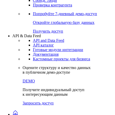
Сохраненные запросы
Виджеты акций и облигаций
Чат
Сбондс Люди
Проверка контрагента
Попробуйте
7-дневный
демо-доступ
Откройте глобальную базу данных
Получить доступ
API & Data Feed
API and Data Feed
API каталог
Готовые модули интеграции
Документация
Кастомные проекты для бизнеса
Оцените структуру и качество данных
в публичном демо-доступе
DEMO
Получите индивидуальный доступ
к интересующим данным