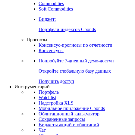
Commodities
Золото
Нефть
Бензин
Commodities
Soft Commodities
Виджет:
Портфели индексов Cbonds
Прогнозы
Консенсус-прогнозы по отчетности
Консенсусы
Попробуйте
7-дневный
демо-доступ
Откройте глобальную базу данных
Получить доступ
Инструментарий
Портфель
Watchlist
Надстройка XLS
Мобильное приложение Cbonds
Облигационный калькулятор