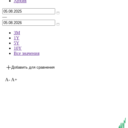
Архив
—
3М
1Y
5Y
10Y
Все значения
Добавить для сравнения