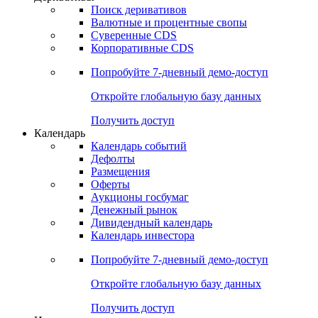
Поиск деривативов
Валютные и процентные свопы
Суверенные CDS
Корпоративные CDS
Попробуйте
7-дневный
демо-доступ
Откройте глобальную базу данных
Получить доступ
Календарь
Календарь событий
Дефолты
Размещения
Оферты
Аукционы госбумаг
Денежный рынок
Дивидендный календарь
Календарь инвестора
Попробуйте
7-дневный
демо-доступ
Откройте глобальную базу данных
Получить доступ