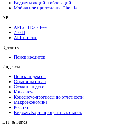
Виджеты акций и облигаций
Мобильное приложение Cbonds
API
API and Data Feed
710-П
API каталог
Кредиты
Поиск кредитов
Индексы
Поиск индексов
Страницы стран
Создать индекс
Консенсусы
Консенсус-прогнозы по отчетности
Макроэкономика
Росстат
Виджет: Карта процентных ставок
ETF & Funds