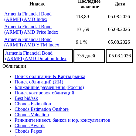
Последнее
Индекс
Дата
значение
Armenia Financial Bond
118,89
05.08.2026
(ARMFI) AMD Index
Armenia Financial Bond
101,69
05.08.2026
(ARMFI) AMD Price Index
Armenia Financial Bond
9,1 %
05.08.2026
(ARMFI) AMD YTM Index
Armenia Financial Bond
735 дней
05.08.2026
(ARMFI) AMD Duration Index
Облигации
Поиск облигаций & Карты рынка
Поиск облигаций (ИИ)
Ближайшие размещения (Россия)
Поиск котировок облигаций
Best bid/ask
Cbonds Estimation
Cbonds Estimation Onshore
Cbonds Valuation
Рэнкинги инвест. банков и юр. консультантов
Cbonds Awards
Cbonds Pages