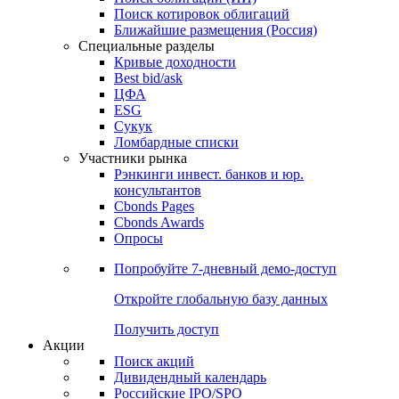
Поиск котировок облигаций
Ближайшие размещения (Россия)
Специальные разделы
Кривые доходности
Best bid/ask
ЦФА
ESG
Сукук
Ломбардные списки
Участники рынка
Рэнкинги инвест. банков и юр.
консультантов
Cbonds Pages
Cbonds Awards
Опросы
Попробуйте
7-дневный
демо-доступ
Откройте глобальную базу данных
Получить доступ
Акции
Поиск акций
Дивидендный календарь
Российские IPO/SPO