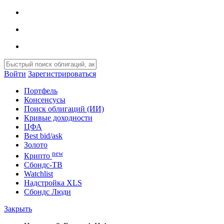
Войти
Зарегистрироваться
Портфель
Консенсусы
Поиск облигаций (ИИ)
Кривые доходности
ЦФА
Best bid/ask
Золото
new
Крипто
Сбондс-ТВ
Watchlist
Надстройка XLS
Сбондс Люди
Закрыть