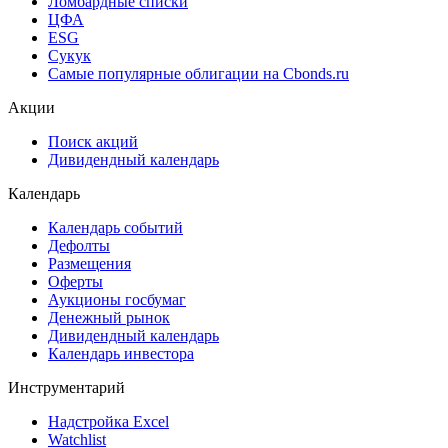
Ломбардные списки
ЦФА
ESG
Сукук
Самые популярные облигации на Cbonds.ru
Акции
Поиск акций
Дивидендный календарь
Календарь
Календарь событий
Дефолты
Размещения
Оферты
Аукционы госбумаг
Денежный рынок
Дивидендный календарь
Календарь инвестора
Инструментарий
Надстройка Excel
Watchlist