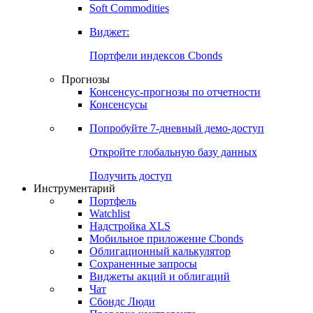
Soft Commodities
Виджет:
Портфели индексов Cbonds
Прогнозы
Консенсус-прогнозы по отчетности
Консенсусы
Попробуйте
7-дневный
демо-доступ
Откройте глобальную базу данных
Получить доступ
Инструментарий
Портфель
Watchlist
Надстройка XLS
Мобильное приложение Cbonds
Облигационный калькулятор
Сохраненные запросы
Виджеты акций и облигаций
Чат
Сбондс Люди