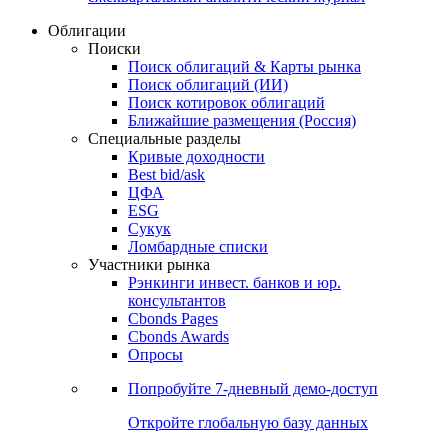
Облигации
Поиски
Поиск облигаций & Карты рынка
Поиск облигаций (ИИ)
Поиск котировок облигаций
Ближайшие размещения (Россия)
Специальные разделы
Кривые доходности
Best bid/ask
ЦФА
ESG
Сукук
Ломбардные списки
Участники рынка
Рэнкинги инвест. банков и юр.
консультантов
Cbonds Pages
Cbonds Awards
Опросы
Попробуйте
7-дневный
демо-доступ
Откройте глобальную базу данных