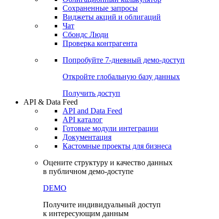
Сохраненные запросы
Виджеты акций и облигаций
Чат
Сбондс Люди
Проверка контрагента
Попробуйте
7-дневный
демо-доступ
Откройте глобальную базу данных
Получить доступ
API & Data Feed
API and Data Feed
API каталог
Готовые модули интеграции
Документация
Кастомные проекты для бизнеса
Оцените структуру и качество данных
в публичном демо-доступе
DEMO
Получите индивидуальный доступ
к интересующим данным