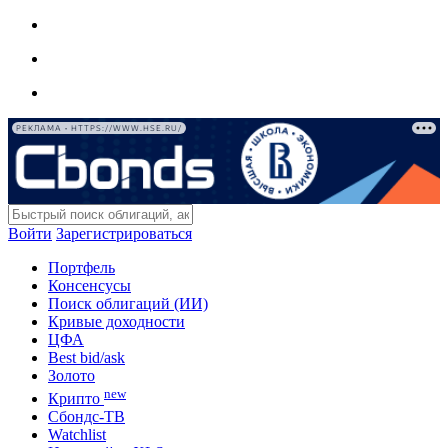
РЕКЛАМА • HTTPS://WWW.HSE.RU/
Войти
Зарегистрироваться
Портфель
Консенсусы
Поиск облигаций (ИИ)
Кривые доходности
ЦФА
Best bid/ask
Золото
new
Крипто
Сбондс-ТВ
Watchlist