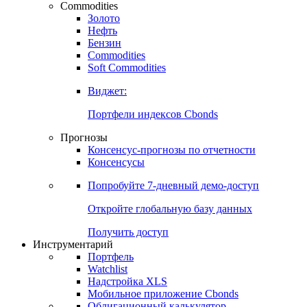
Commodities
Золото
Нефть
Бензин
Commodities
Soft Commodities
Виджет:
Портфели индексов Cbonds
Прогнозы
Консенсус-прогнозы по отчетности
Консенсусы
Попробуйте
7-дневный
демо-доступ
Откройте глобальную базу данных
Получить доступ
Инструментарий
Портфель
Watchlist
Надстройка XLS
Мобильное приложение Cbonds
Облигационный калькулятор