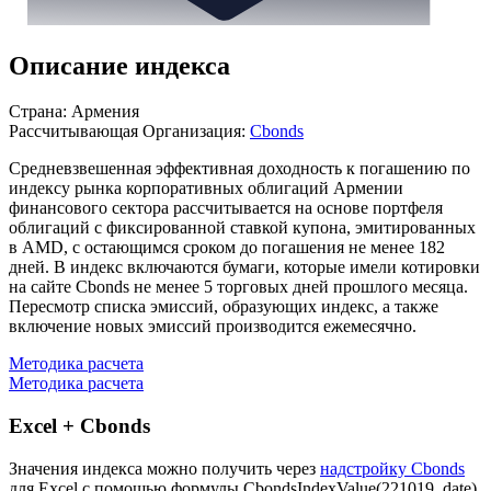
Описание индекса
Страна: Армения
Рассчитывающая Организация:
Cbonds
Средневзвешенная эффективная доходность к погашению по
индексу рынка корпоративных облигаций Армении
финансового сектора рассчитывается на основе портфеля
облигаций с фиксированной ставкой купона, эмитированных
в AMD, с остающимся сроком до погашения не менее 182
дней. В индекс включаются бумаги, которые имели котировки
на сайте Cbonds не менее 5 торговых дней прошлого месяца.
Пересмотр списка эмиссий, образующих индекс, а также
включение новых эмиссий производится ежемесячно.
Методика расчета
Методика расчета
Excel + Cbonds
Значения индекса можно получить через
надстройку Cbonds
для Excel с помощью формулы
CbondsIndexValue(221019, date)