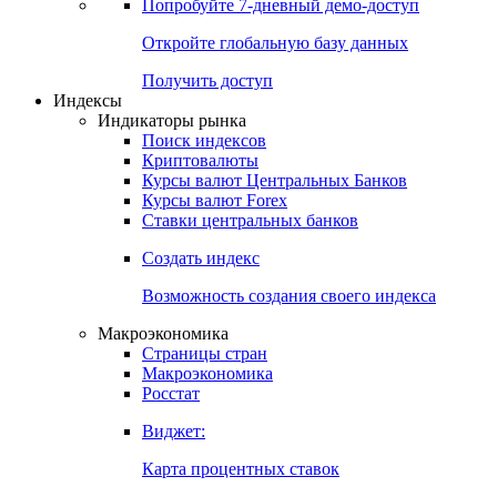
Попробуйте
7-дневный
демо-доступ
Откройте глобальную базу данных
Получить доступ
Индексы
Индикаторы рынка
Поиск индексов
Криптовалюты
Курсы валют Центральных Банков
Курсы валют Forex
Ставки центральных банков
Создать индекс
Возможность создания своего индекса
Макроэкономика
Страницы стран
Макроэкономика
Росстат
Виджет:
Карта процентных ставок