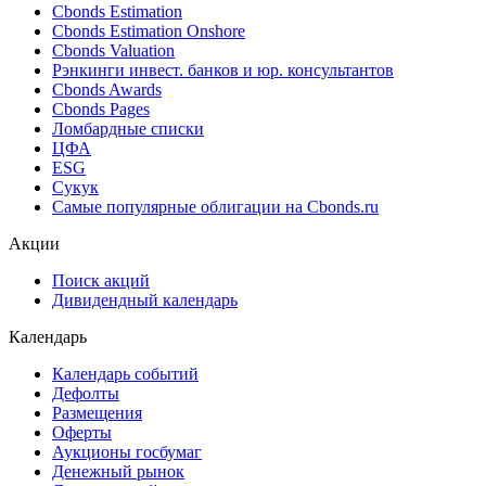
Cbonds Estimation
Cbonds Estimation Onshore
Cbonds Valuation
Рэнкинги инвест. банков и юр. консультантов
Cbonds Awards
Cbonds Pages
Ломбардные списки
ЦФА
ESG
Сукук
Самые популярные облигации на Cbonds.ru
Акции
Поиск акций
Дивидендный календарь
Календарь
Календарь событий
Дефолты
Размещения
Оферты
Аукционы госбумаг
Денежный рынок