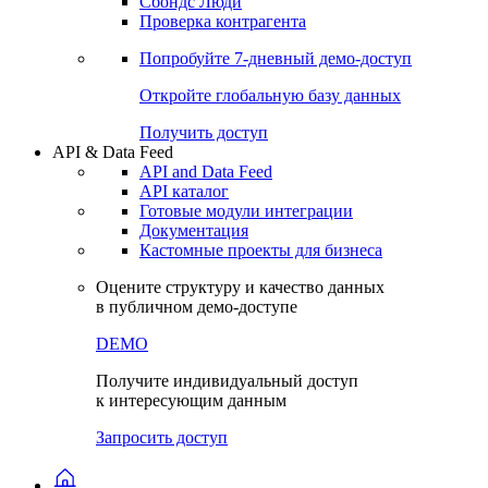
Сохраненные запросы
Виджеты акций и облигаций
Чат
Сбондс Люди
Проверка контрагента
Попробуйте
7-дневный
демо-доступ
Откройте глобальную базу данных
Получить доступ
API & Data Feed
API and Data Feed
API каталог
Готовые модули интеграции
Документация
Кастомные проекты для бизнеса
Оцените структуру и качество данных
в публичном демо-доступе
DEMO
Получите индивидуальный доступ
к интересующим данным