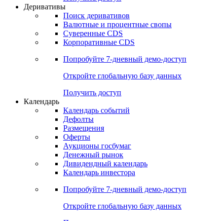
Откройте глобальную базу данных
Получить доступ
Деривативы
Поиск деривативов
Валютные и процентные свопы
Суверенные CDS
Корпоративные CDS
Попробуйте
7-дневный
демо-доступ
Откройте глобальную базу данных
Получить доступ
Календарь
Календарь событий
Дефолты
Размещения
Оферты
Аукционы госбумаг
Денежный рынок
Дивидендный календарь
Календарь инвестора