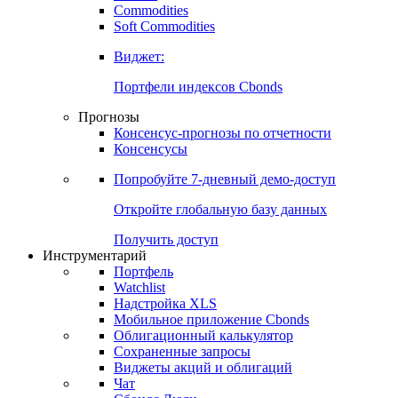
Commodities
Золото
Нефть
Бензин
Commodities
Soft Commodities
Виджет:
Портфели индексов Cbonds
Прогнозы
Консенсус-прогнозы по отчетности
Консенсусы
Попробуйте
7-дневный
демо-доступ
Откройте глобальную базу данных
Получить доступ
Инструментарий
Портфель
Watchlist
Надстройка XLS
Мобильное приложение Cbonds
Облигационный калькулятор