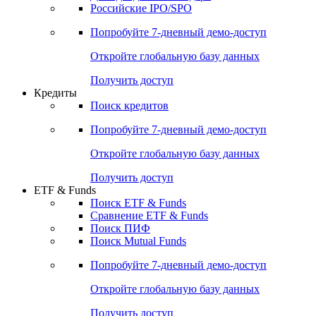
Получить доступ
Акции
Поиск акций
Дивидендный календарь
Российские IPO/SPO
Попробуйте
7-дневный
демо-доступ
Откройте глобальную базу данных
Получить доступ
Кредиты
Поиск кредитов
Попробуйте
7-дневный
демо-доступ
Откройте глобальную базу данных
Получить доступ
ETF & Funds
Поиск ETF & Funds
Сравнение ETF & Funds
Поиск ПИФ
Поиск Mutual Funds
Попробуйте
7-дневный
демо-доступ