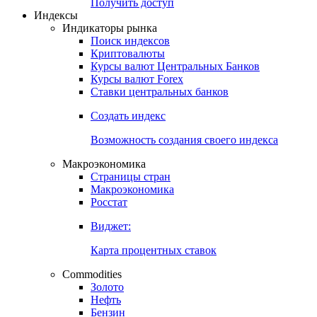
Попробуйте
7-дневный
демо-доступ
Откройте глобальную базу данных
Получить доступ
Индексы
Индикаторы рынка
Поиск индексов
Криптовалюты
Курсы валют Центральных Банков
Курсы валют Forex
Ставки центральных банков
Создать индекс
Возможность создания своего индекса
Макроэкономика
Страницы стран
Макроэкономика
Росстат
Виджет:
Карта процентных ставок