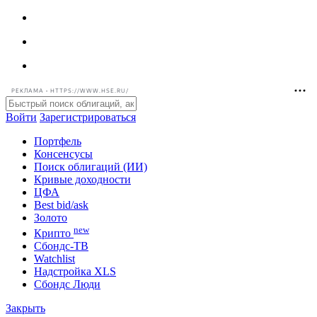
РЕКЛАМА • HTTPS://WWW.HSE.RU/
Войти
Зарегистрироваться
Портфель
Консенсусы
Поиск облигаций (ИИ)
Кривые доходности
ЦФА
Best bid/ask
Золото
new
Крипто
Сбондс-ТВ
Watchlist