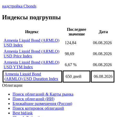
Excel + Cbonds
Значения индекса можно получить через
надстройку Cbonds
для Excel с помощью формулы
CbondsIndexValue(221227, date)
надстройка Cbonds
Индексы подгруппы
Последнее
Индекс
Дата
значение
Armenia Liquid Bond (ARMLQ)
124,84
06.08.2026
USD Index
Armenia Liquid Bond (ARMLQ)
98,69
06.08.2026
USD Price Index
Armenia Liquid Bond (ARMLQ)
6,67 %
06.08.2026
USD YTM Index
Armenia Liquid Bond
650 дней
06.08.2026
(ARMLQ) USD Duration Index
Облигации
Поиск облигаций & Карты рынка
Поиск облигаций (ИИ)