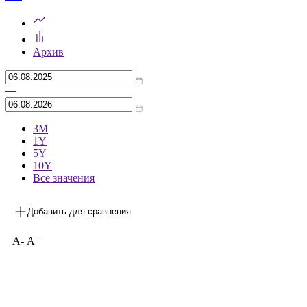
21:00
UTC+3
Предыдущее значение
***
на 05.08.2026
Архив
—
3М
1Y
5Y
10Y
Все значения
Добавить для сравнения