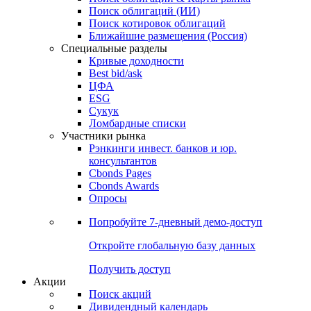
Облигации
Поиски
Поиск облигаций & Карты рынка
Поиск облигаций (ИИ)
Поиск котировок облигаций
Ближайшие размещения (Россия)
Специальные разделы
Кривые доходности
Best bid/ask
ЦФА
ESG
Сукук
Ломбардные списки
Участники рынка
Рэнкинги инвест. банков и юр.
консультантов
Cbonds Pages
Cbonds Awards
Опросы
Попробуйте
7-дневный
демо-доступ
Откройте глобальную базу данных