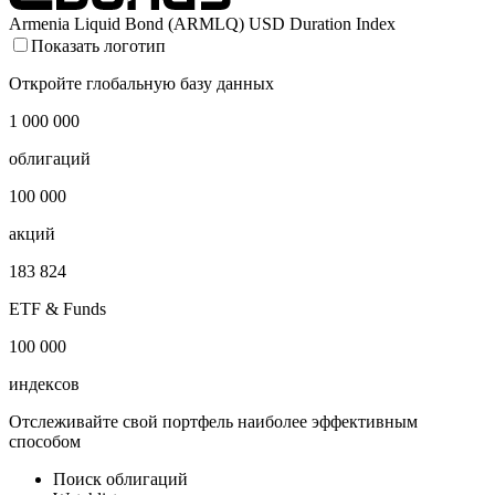
Окт '25
Янв '26
Апр '26
Июл '26
Armenia Liquid Bond (ARMLQ) USD Duration Index
Показать логотип
Откройте глобальную базу данных
1 000 000
облигаций
100 000
акций
183 824
ETF & Funds
100 000
индексов