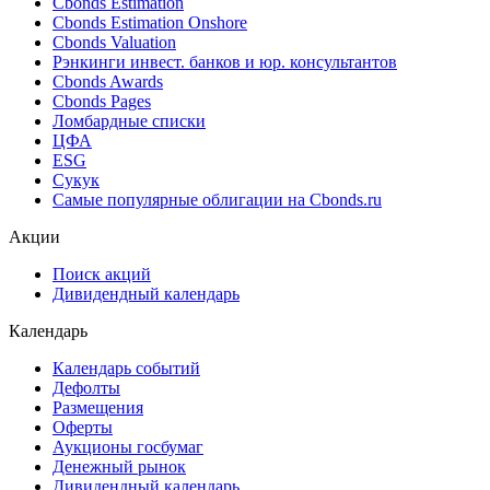
Ближайшие размещения (Россия)
Поиск котировок облигаций
Best bid/ask
Cbonds Estimation
Cbonds Estimation Onshore
Cbonds Valuation
Рэнкинги инвест. банков и юр. консультантов
Cbonds Awards
Cbonds Pages
Ломбардные списки
ЦФА
ESG
Сукук
Самые популярные облигации на Cbonds.ru
Акции
Поиск акций
Дивидендный календарь
Календарь
Календарь событий
Дефолты
Размещения