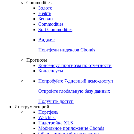
Commodities
Золото
Нефть
Бензин
Commodities
Soft Commodities
Виджет:
Портфели индексов Cbonds
Прогнозы
Консенсус-прогнозы по отчетности
Консенсусы
Попробуйте
7-дневный
демо-доступ
Откройте глобальную базу данных
Получить доступ
Инструментарий
Портфель
Watchlist
Надстройка XLS
Мобильное приложение Cbonds
Облигационный калькулятор