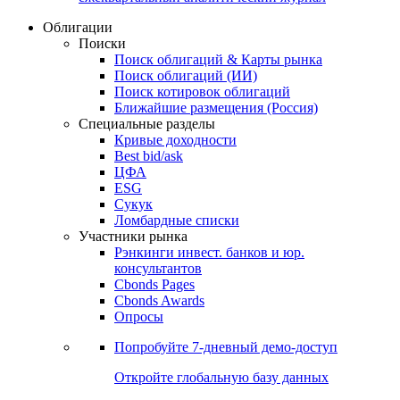
Облигации
Поиски
Поиск облигаций & Карты рынка
Поиск облигаций (ИИ)
Поиск котировок облигаций
Ближайшие размещения (Россия)
Специальные разделы
Кривые доходности
Best bid/ask
ЦФА
ESG
Сукук
Ломбардные списки
Участники рынка
Рэнкинги инвест. банков и юр.
консультантов
Cbonds Pages
Cbonds Awards
Опросы
Попробуйте
7-дневный
демо-доступ
Откройте глобальную базу данных