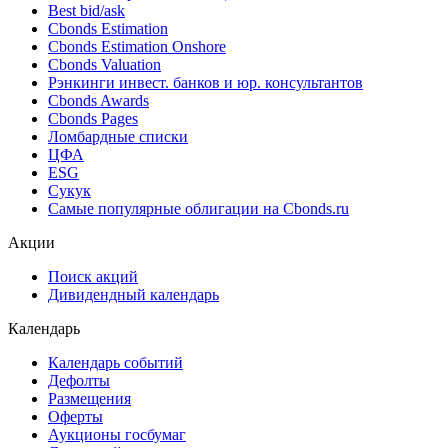
Best bid/ask
Cbonds Estimation
Cbonds Estimation Onshore
Cbonds Valuation
Рэнкинги инвест. банков и юр. консультантов
Cbonds Awards
Cbonds Pages
Ломбардные списки
ЦФА
ESG
Сукук
Самые популярные облигации на Cbonds.ru
Акции
Поиск акций
Дивидендный календарь
Календарь
Календарь событий
Дефолты
Размещения
Оферты
Аукционы госбумаг