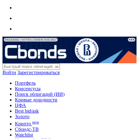
РЕКЛАМА • HTTPS://WWW.HSE.RU/
Войти
Зарегистрироваться
Портфель
Консенсусы
Поиск облигаций (ИИ)
Кривые доходности
ЦФА
Best bid/ask
Золото
new
Крипто
Сбондс-ТВ
Watchlist