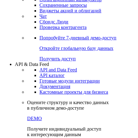
Сохраненные запросы
Виджеты акций и облигаций
Чат
Сбондс Люди
Проверка контрагента
Попробуйте
7-дневный
демо-доступ
Откройте глобальную базу данных
Получить доступ
API & Data Feed
API and Data Feed
API каталог
Готовые модули интеграции
Документация
Кастомные проекты для бизнеса
Оцените структуру и качество данных
в публичном демо-доступе
DEMO
Получите индивидуальный доступ
к интересующим данным