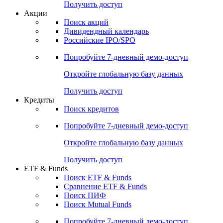
Получить доступ
Акции
Поиск акций
Дивидендный календарь
Российские IPO/SPO
Попробуйте
7-дневный
демо-доступ
Откройте глобальную базу данных
Получить доступ
Кредиты
Поиск кредитов
Попробуйте
7-дневный
демо-доступ
Откройте глобальную базу данных
Получить доступ
ETF & Funds
Поиск ETF & Funds
Сравнение ETF & Funds
Поиск ПИФ
Поиск Mutual Funds
Попробуйте
7-дневный
демо-доступ