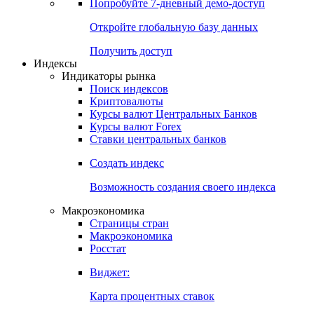
Попробуйте
7-дневный
демо-доступ
Откройте глобальную базу данных
Получить доступ
Индексы
Индикаторы рынка
Поиск индексов
Криптовалюты
Курсы валют Центральных Банков
Курсы валют Forex
Ставки центральных банков
Создать индекс
Возможность создания своего индекса
Макроэкономика
Страницы стран
Макроэкономика
Росстат
Виджет:
Карта процентных ставок