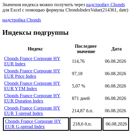
Значения индекса можно получить через
надстройку Cbonds
для Excel с помощью формулы
CbondsIndexValue(214361, date)
надстройка Cbonds
Индексы подгруппы
Последнее
Индекс
Дата
значение
Cbonds France Corporate HY
114,76
06.08.2026
EUR Index
Cbonds France Corporate HY
97,18
06.08.2026
EUR Price Index
Cbonds France Corporate HY
5,07 %
06.08.2026
EUR YTM Index
Cbonds France Corporate HY
871 дней
06.08.2026
EUR Duration Index
Cbonds France Corporate HY
214,87 б.п.
06.08.2026
EUR T-spread Index
Cbonds France Corporate HY
218,6 б.п.
06.08.2026
EUR G-spread Index