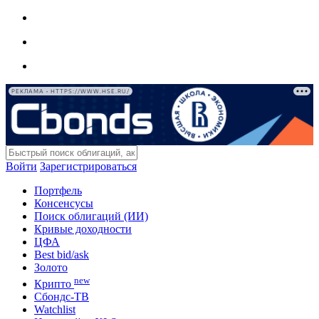
РЕКЛАМА • HTTPS://WWW.HSE.RU/
Войти
Зарегистрироваться
Портфель
Консенсусы
Поиск облигаций (ИИ)
Кривые доходности
ЦФА
Best bid/ask
Золото
new
Крипто
Сбондс-ТВ
Watchlist