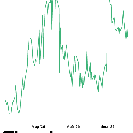
Мар '26
Май '26
Июл '26