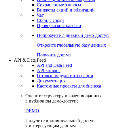
Сохраненные запросы
Виджеты акций и облигаций
Чат
Сбондс Люди
Проверка контрагента
Попробуйте
7-дневный
демо-доступ
Откройте глобальную базу данных
Получить доступ
API & Data Feed
API and Data Feed
API каталог
Готовые модули интеграции
Документация
Кастомные проекты для бизнеса
Оцените структуру и качество данных
в публичном демо-доступе
DEMO
Получите индивидуальный доступ
к интересующим данным