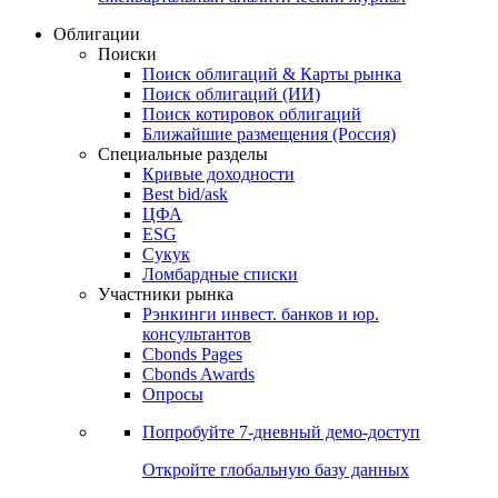
Облигации
Поиски
Поиск облигаций & Карты рынка
Поиск облигаций (ИИ)
Поиск котировок облигаций
Ближайшие размещения (Россия)
Специальные разделы
Кривые доходности
Best bid/ask
ЦФА
ESG
Сукук
Ломбардные списки
Участники рынка
Рэнкинги инвест. банков и юр.
консультантов
Cbonds Pages
Cbonds Awards
Опросы
Попробуйте
7-дневный
демо-доступ
Откройте глобальную базу данных