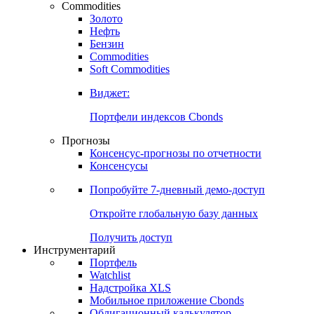
Commodities
Золото
Нефть
Бензин
Commodities
Soft Commodities
Виджет:
Портфели индексов Cbonds
Прогнозы
Консенсус-прогнозы по отчетности
Консенсусы
Попробуйте
7-дневный
демо-доступ
Откройте глобальную базу данных
Получить доступ
Инструментарий
Портфель
Watchlist
Надстройка XLS
Мобильное приложение Cbonds
Облигационный калькулятор