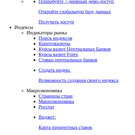
Попробуйте
7-дневный
демо-доступ
Откройте глобальную базу данных
Получить доступ
Индексы
Индикаторы рынка
Поиск индексов
Криптовалюты
Курсы валют Центральных Банков
Курсы валют Forex
Ставки центральных банков
Создать индекс
Возможность создания своего индекса
Макроэкономика
Страницы стран
Макроэкономика
Росстат
Виджет:
Карта процентных ставок