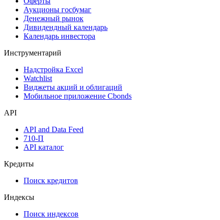
Календарь событий
Дефолты
Размещения
Оферты
Аукционы госбумаг
Денежный рынок
Дивидендный календарь
Календарь инвестора
Инструментарий
Надстройка Excel
Watchlist
Виджеты акций и облигаций
Мобильное приложение Cbonds
API
API and Data Feed
710-П
API каталог
Кредиты
Поиск кредитов