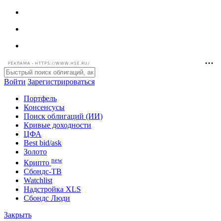
РЕКЛАМА • HTTPS://WWW.HSE.RU/
Войти
Зарегистрироваться
Портфель
Консенсусы
Поиск облигаций (ИИ)
Кривые доходности
ЦФА
Best bid/ask
Золото
new
Крипто
Сбондс-ТВ
Watchlist