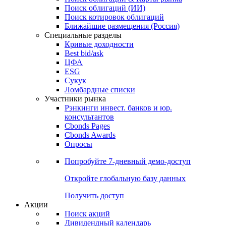
Облигации
Поиски
Поиск облигаций & Карты рынка
Поиск облигаций (ИИ)
Поиск котировок облигаций
Ближайшие размещения (Россия)
Специальные разделы
Кривые доходности
Best bid/ask
ЦФА
ESG
Сукук
Ломбардные списки
Участники рынка
Рэнкинги инвест. банков и юр.
консультантов
Cbonds Pages
Cbonds Awards
Опросы
Попробуйте
7-дневный
демо-доступ
Откройте глобальную базу данных