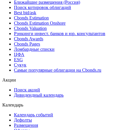
Облигации
Поиск облигаций & Карты рынка
Поиск облигаций (ИИ)
Ближайшие размещения (Россия)
Поиск котировок облигаций
Best bid/ask
Cbonds Estimation
Cbonds Estimation Onshore
Cbonds Valuation
Рэнкинги инвест. банков и юр. консультантов
Cbonds Awards
Cbonds Pages
Ломбардные списки
ЦФА
ESG
Сукук
Самые популярные облигации на Cbonds.ru
Акции
Поиск акций
Дивидендный календарь
Календарь