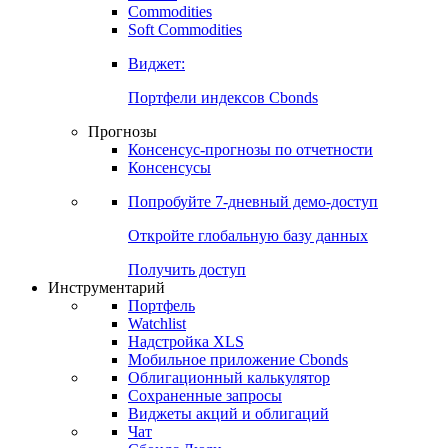
Commodities
Золото
Нефть
Бензин
Commodities
Soft Commodities
Виджет:
Портфели индексов Cbonds
Прогнозы
Консенсус-прогнозы по отчетности
Консенсусы
Попробуйте
7-дневный
демо-доступ
Откройте глобальную базу данных
Получить доступ
Инструментарий
Портфель
Watchlist
Надстройка XLS
Мобильное приложение Cbonds
Облигационный калькулятор