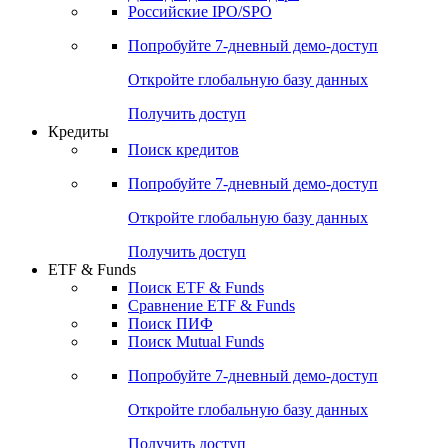
Получить доступ
Акции
Поиск акций
Дивидендный календарь
Российские IPO/SPO
Попробуйте
7-дневный
демо-доступ
Откройте глобальную базу данных
Получить доступ
Кредиты
Поиск кредитов
Попробуйте
7-дневный
демо-доступ
Откройте глобальную базу данных
Получить доступ
ETF & Funds
Поиск ETF & Funds
Сравнение ETF & Funds
Поиск ПИФ
Поиск Mutual Funds
Попробуйте
7-дневный
демо-доступ