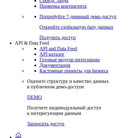
Сохраненные запросы
Виджеты акций и облигаций
Чат
Сбондс Люди
Проверка контрагента
Попробуйте
7-дневный
демо-доступ
Откройте глобальную базу данных
Получить доступ
API & Data Feed
API and Data Feed
API каталог
Готовые модули интеграции
Документация
Кастомные проекты для бизнеса
Оцените структуру и качество данных
в публичном демо-доступе
DEMO
Получите индивидуальный доступ
к интересующим данным