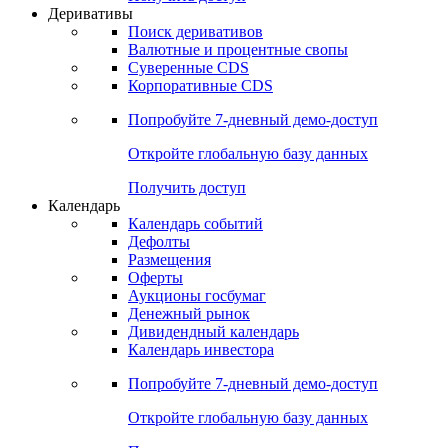
Откройте глобальную базу данных
Получить доступ
Деривативы
Поиск деривативов
Валютные и процентные свопы
Суверенные CDS
Корпоративные CDS
Попробуйте
7-дневный
демо-доступ
Откройте глобальную базу данных
Получить доступ
Календарь
Календарь событий
Дефолты
Размещения
Оферты
Аукционы госбумаг
Денежный рынок
Дивидендный календарь
Календарь инвестора