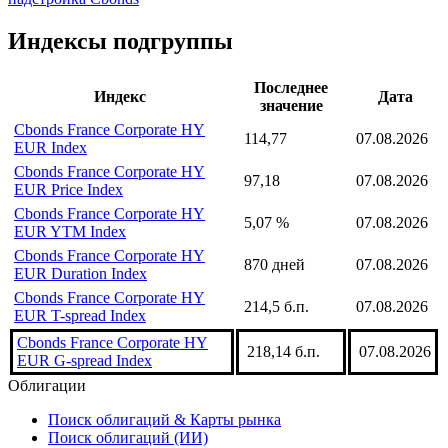
Значения индекса можно получить через
надстройку Cbonds
для Excel с помощью формулы
CbondsIndexValue(206817, date)
надстройка Cbonds
Индексы подгруппы
Последнее
Индекс
Дата
значение
Cbonds France Corporate HY
114,77
07.08.2026
EUR Index
Cbonds France Corporate HY
97,18
07.08.2026
EUR Price Index
Cbonds France Corporate HY
5,07 %
07.08.2026
EUR YTM Index
Cbonds France Corporate HY
870 дней
07.08.2026
EUR Duration Index
Cbonds France Corporate HY
214,5 б.п.
07.08.2026
EUR T-spread Index
Cbonds France Corporate HY
218,14 б.п.
07.08.2026
EUR G-spread Index