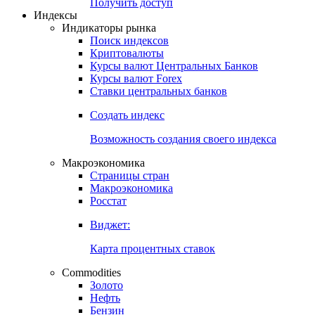
Попробуйте
7-дневный
демо-доступ
Откройте глобальную базу данных
Получить доступ
Индексы
Индикаторы рынка
Поиск индексов
Криптовалюты
Курсы валют Центральных Банков
Курсы валют Forex
Ставки центральных банков
Создать индекс
Возможность создания своего индекса
Макроэкономика
Страницы стран
Макроэкономика
Росстат
Виджет:
Карта процентных ставок