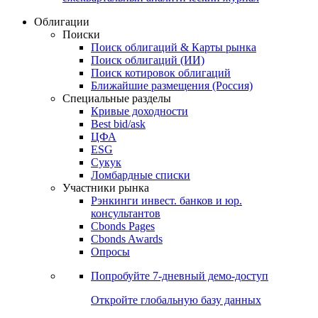
Облигации
Поиски
Поиск облигаций & Карты рынка
Поиск облигаций (ИИ)
Поиск котировок облигаций
Ближайшие размещения (Россия)
Специальные разделы
Кривые доходности
Best bid/ask
ЦФА
ESG
Сукук
Ломбардные списки
Участники рынка
Рэнкинги инвест. банков и юр.
консультантов
Cbonds Pages
Cbonds Awards
Опросы
Попробуйте
7-дневный
демо-доступ
Откройте глобальную базу данных