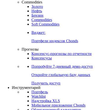
Commodities
Золото
Нефть
Бензин
Commodities
Soft Commodities
Виджет:
Портфели индексов Cbonds
Прогнозы
Консенсус-прогнозы по отчетности
Консенсусы
Попробуйте
7-дневный
демо-доступ
Откройте глобальную базу данных
Получить доступ
Инструментарий
Портфель
Watchlist
Надстройка XLS
Мобильное приложение Cbonds
Облигационный калькулятор