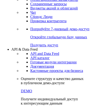
Сохраненные запросы
Виджеты акций и облигаций
Чат
Сбондс Люди
Проверка контрагента
Попробуйте
7-дневный
демо-доступ
Откройте глобальную базу данных
Получить доступ
API & Data Feed
API and Data Feed
API каталог
Готовые модули интеграции
Документация
Кастомные проекты для бизнеса
Оцените структуру и качество данных
в публичном демо-доступе
DEMO
Получите индивидуальный доступ
к интересующим данным