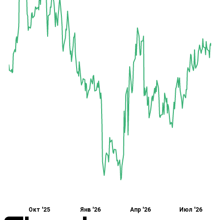
Окт '25
Янв '26
Апр '26
Июл '26