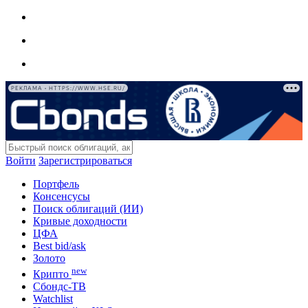
РЕКЛАМА • HTTPS://WWW.HSE.RU/
Войти
Зарегистрироваться
Портфель
Консенсусы
Поиск облигаций (ИИ)
Кривые доходности
ЦФА
Best bid/ask
Золото
new
Крипто
Сбондс-ТВ
Watchlist