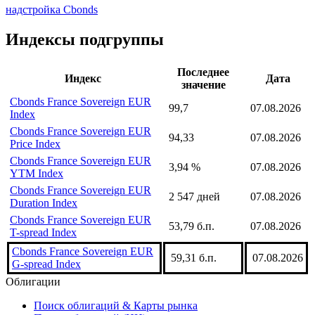
надстройка Cbonds
Индексы подгруппы
Последнее
Индекс
Дата
значение
Cbonds France Sovereign EUR
99,7
07.08.2026
Index
Cbonds France Sovereign EUR
94,33
07.08.2026
Price Index
Cbonds France Sovereign EUR
3,94 %
07.08.2026
YTM Index
Cbonds France Sovereign EUR
2 547 дней
07.08.2026
Duration Index
Cbonds France Sovereign EUR
53,79 б.п.
07.08.2026
T-spread Index
Cbonds France Sovereign EUR
59,31 б.п.
07.08.2026
G-spread Index
Облигации
Поиск облигаций & Карты рынка