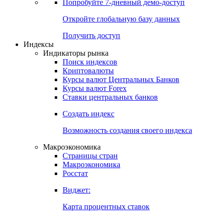
Попробуйте
7-дневный
демо-доступ
Откройте глобальную базу данных
Получить доступ
Индексы
Индикаторы рынка
Поиск индексов
Криптовалюты
Курсы валют Центральных Банков
Курсы валют Forex
Ставки центральных банков
Создать индекс
Возможность создания своего индекса
Макроэкономика
Страницы стран
Макроэкономика
Росстат
Виджет:
Карта процентных ставок