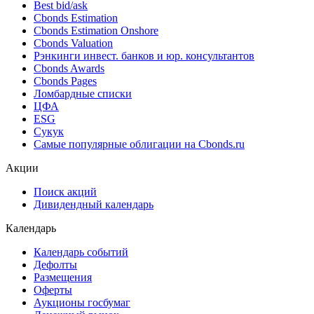
Поиск облигаций & Карты рынка
Поиск облигаций (ИИ)
Ближайшие размещения (Россия)
Поиск котировок облигаций
Best bid/ask
Cbonds Estimation
Cbonds Estimation Onshore
Cbonds Valuation
Рэнкинги инвест. банков и юр. консультантов
Cbonds Awards
Cbonds Pages
Ломбардные списки
ЦФА
ESG
Сукук
Самые популярные облигации на Cbonds.ru
Акции
Поиск акций
Дивидендный календарь
Календарь
Календарь событий
Дефолты