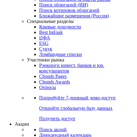
Облигации
Поиски
Поиск облигаций & Карты рынка
Поиск облигаций (ИИ)
Поиск котировок облигаций
Ближайшие размещения (Россия)
Специальные разделы
Кривые доходности
Best bid/ask
ЦФА
ESG
Сукук
Ломбардные списки
Участники рынка
Рэнкинги инвест. банков и юр.
консультантов
Cbonds Pages
Cbonds Awards
Опросы
Попробуйте
7-дневный
демо-доступ
Откройте глобальную базу данных