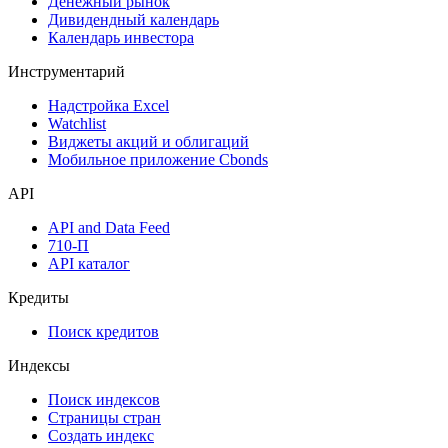
Размещения
Оферты
Аукционы госбумаг
Денежный рынок
Дивидендный календарь
Календарь инвестора
Инструментарий
Надстройка Excel
Watchlist
Виджеты акций и облигаций
Мобильное приложение Cbonds
API
API and Data Feed
710-П
API каталог
Кредиты
Поиск кредитов
Индексы