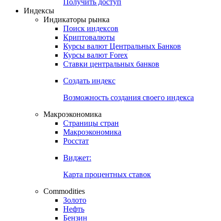
Попробуйте
7-дневный
демо-доступ
Откройте глобальную базу данных
Получить доступ
Индексы
Индикаторы рынка
Поиск индексов
Криптовалюты
Курсы валют Центральных Банков
Курсы валют Forex
Ставки центральных банков
Создать индекс
Возможность создания своего индекса
Макроэкономика
Страницы стран
Макроэкономика
Росстат
Виджет:
Карта процентных ставок