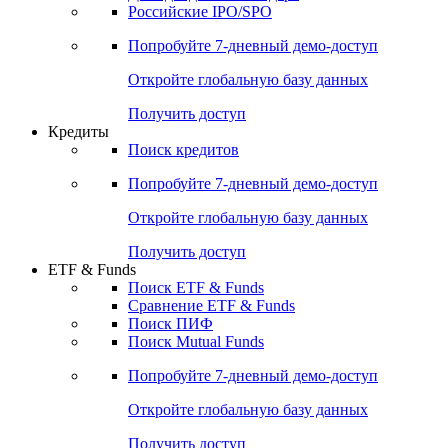
Получить доступ
Акции
Поиск акций
Дивидендный календарь
Российские IPO/SPO
Попробуйте
7-дневный
демо-доступ
Откройте глобальную базу данных
Получить доступ
Кредиты
Поиск кредитов
Попробуйте
7-дневный
демо-доступ
Откройте глобальную базу данных
Получить доступ
ETF & Funds
Поиск ETF & Funds
Сравнение ETF & Funds
Поиск ПИФ
Поиск Mutual Funds
Попробуйте
7-дневный
демо-доступ