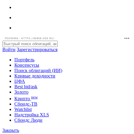
РЕКЛАМА • HTTPS://WWW.HSE.RU/
Войти
Зарегистрироваться
Портфель
Консенсусы
Поиск облигаций (ИИ)
Кривые доходности
ЦФА
Best bid/ask
Золото
new
Крипто
Сбондс-ТВ
Watchlist