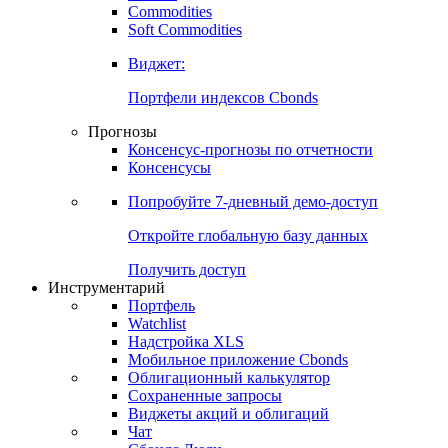
Commodities
Золото
Нефть
Бензин
Commodities
Soft Commodities
Виджет:
Портфели индексов Cbonds
Прогнозы
Консенсус-прогнозы по отчетности
Консенсусы
Попробуйте
7-дневный
демо-доступ
Откройте глобальную базу данных
Получить доступ
Инструментарий
Портфель
Watchlist
Надстройка XLS
Мобильное приложение Cbonds
Облигационный калькулятор