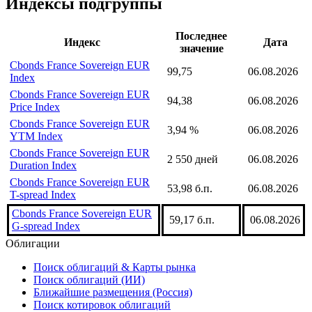
надстройка Cbonds
Индексы подгруппы
Последнее
Индекс
Дата
значение
Cbonds France Sovereign EUR
99,75
06.08.2026
Index
Cbonds France Sovereign EUR
94,38
06.08.2026
Price Index
Cbonds France Sovereign EUR
3,94 %
06.08.2026
YTM Index
Cbonds France Sovereign EUR
2 550 дней
06.08.2026
Duration Index
Cbonds France Sovereign EUR
53,98 б.п.
06.08.2026
T-spread Index
Cbonds France Sovereign EUR
59,17 б.п.
06.08.2026
G-spread Index
Облигации