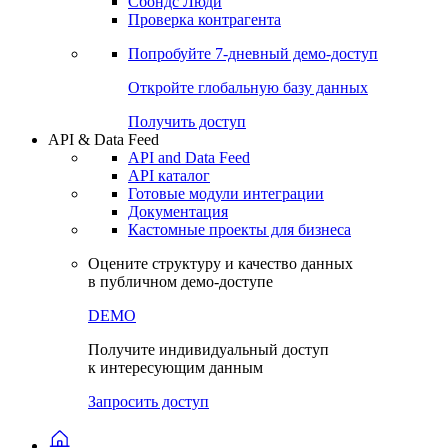
Сохраненные запросы
Виджеты акций и облигаций
Чат
Сбондс Люди
Проверка контрагента
Попробуйте
7-дневный
демо-доступ
Откройте глобальную базу данных
Получить доступ
API & Data Feed
API and Data Feed
API каталог
Готовые модули интеграции
Документация
Кастомные проекты для бизнеса
Оцените структуру и качество данных
в публичном демо-доступе
DEMO
Получите индивидуальный доступ
к интересующим данным