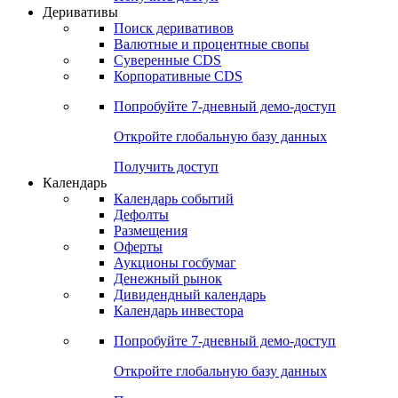
Откройте глобальную базу данных
Получить доступ
Деривативы
Поиск деривативов
Валютные и процентные свопы
Суверенные CDS
Корпоративные CDS
Попробуйте
7-дневный
демо-доступ
Откройте глобальную базу данных
Получить доступ
Календарь
Календарь событий
Дефолты
Размещения
Оферты
Аукционы госбумаг
Денежный рынок
Дивидендный календарь
Календарь инвестора