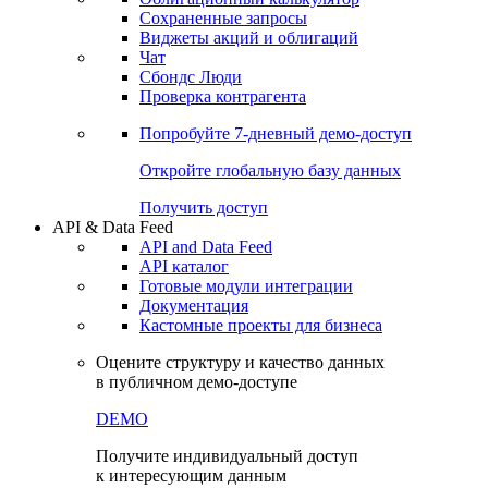
Сохраненные запросы
Виджеты акций и облигаций
Чат
Сбондс Люди
Проверка контрагента
Попробуйте
7-дневный
демо-доступ
Откройте глобальную базу данных
Получить доступ
API & Data Feed
API and Data Feed
API каталог
Готовые модули интеграции
Документация
Кастомные проекты для бизнеса
Оцените структуру и качество данных
в публичном демо-доступе
DEMO
Получите индивидуальный доступ
к интересующим данным