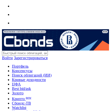
РЕКЛАМА • HTTPS://WWW.HSE.RU/
Войти
Зарегистрироваться
Портфель
Консенсусы
Поиск облигаций (ИИ)
Кривые доходности
ЦФА
Best bid/ask
Золото
new
Крипто
Сбондс-ТВ
Watchlist