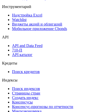
Инструментарий
Надстройка Excel
Watchlist
Виджеты акций и облигаций
Мобильное приложение Cbonds
API
API and Data Feed
710-П
API каталог
Кредиты
Поиск кредитов
Индексы
Поиск индексов
Страницы стран
Создать индекс
Консенсусы
Консенсус-прогнозы по отчетности
Макроэкономика