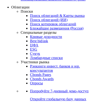
Облигации
Поиски
Поиск облигаций & Карты рынка
Поиск облигаций (ИИ)
Поиск котировок облигаций
Ближайшие размещения (Россия)
Специальные разделы
Кривые доходности
Best bid/ask
ЦФА
ESG
Сукук
Ломбардные списки
Участники рынка
Рэнкинги инвест. банков и юр.
консультантов
Cbonds Pages
Cbonds Awards
Опросы
Попробуйте
7-дневный
демо-доступ
Откройте глобальную базу данных