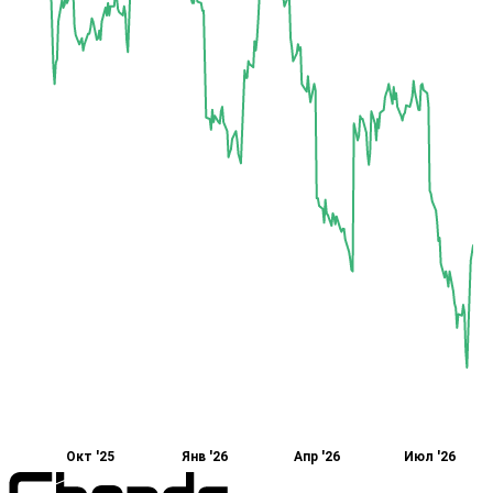
Окт '25
Янв '26
Апр '26
Июл '26