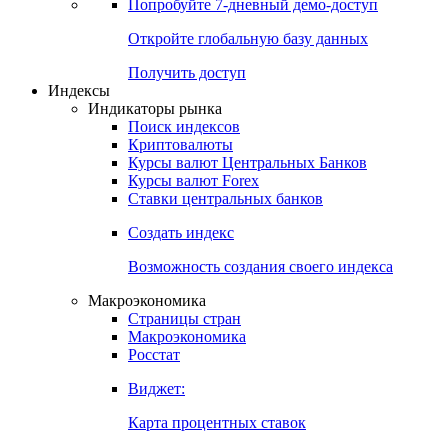
Попробуйте
7-дневный
демо-доступ
Откройте глобальную базу данных
Получить доступ
Индексы
Индикаторы рынка
Поиск индексов
Криптовалюты
Курсы валют Центральных Банков
Курсы валют Forex
Ставки центральных банков
Создать индекс
Возможность создания своего индекса
Макроэкономика
Страницы стран
Макроэкономика
Росстат
Виджет:
Карта процентных ставок