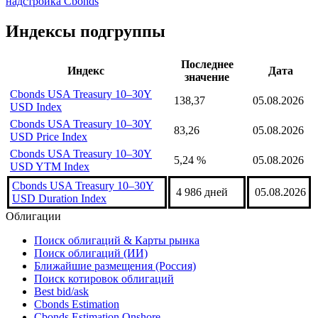
надстройка Cbonds
Индексы подгруппы
Последнее
Индекс
Дата
значение
Cbonds USA Treasury 10–30Y
138,37
05.08.2026
USD Index
Cbonds USA Treasury 10–30Y
83,26
05.08.2026
USD Price Index
Cbonds USA Treasury 10–30Y
5,24 %
05.08.2026
USD YTM Index
Cbonds USA Treasury 10–30Y
4 986 дней
05.08.2026
USD Duration Index
Облигации
Поиск облигаций & Карты рынка
Поиск облигаций (ИИ)
Ближайшие размещения (Россия)
Поиск котировок облигаций
Best bid/ask
Cbonds Estimation
Cbonds Estimation Onshore