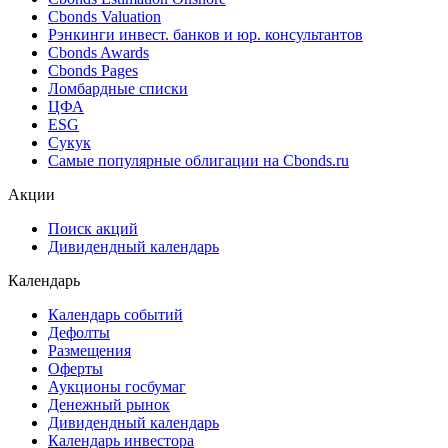
Cbonds Valuation
Рэнкинги инвест. банков и юр. консультантов
Cbonds Awards
Cbonds Pages
Ломбардные списки
ЦФА
ESG
Сукук
Самые популярные облигации на Cbonds.ru
Акции
Поиск акций
Дивидендный календарь
Календарь
Календарь событий
Дефолты
Размещения
Оферты
Аукционы госбумаг
Денежный рынок
Дивидендный календарь
Календарь инвестора