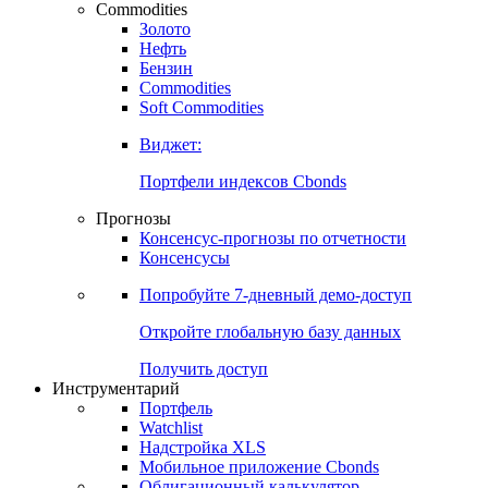
Commodities
Золото
Нефть
Бензин
Commodities
Soft Commodities
Виджет:
Портфели индексов Cbonds
Прогнозы
Консенсус-прогнозы по отчетности
Консенсусы
Попробуйте
7-дневный
демо-доступ
Откройте глобальную базу данных
Получить доступ
Инструментарий
Портфель
Watchlist
Надстройка XLS
Мобильное приложение Cbonds
Облигационный калькулятор