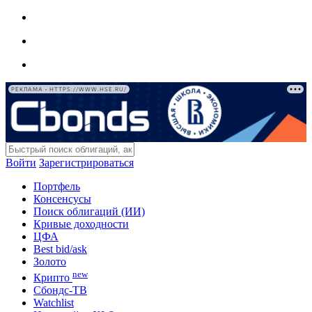
РЕКЛАМА • HTTPS://WWW.HSE.RU/
Войти
Зарегистрироваться
Портфель
Консенсусы
Поиск облигаций (ИИ)
Кривые доходности
ЦФА
Best bid/ask
Золото
new
Крипто
Сбондс-ТВ
Watchlist