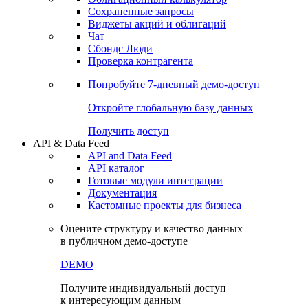
Сохраненные запросы
Виджеты акций и облигаций
Чат
Сбондс Люди
Проверка контрагента
Попробуйте
7-дневный
демо-доступ
Откройте глобальную базу данных
Получить доступ
API & Data Feed
API and Data Feed
API каталог
Готовые модули интеграции
Документация
Кастомные проекты для бизнеса
Оцените структуру и качество данных
в публичном демо-доступе
DEMO
Получите индивидуальный доступ
к интересующим данным