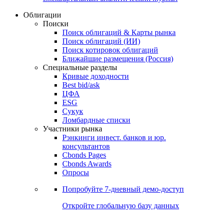
Облигации
Поиски
Поиск облигаций & Карты рынка
Поиск облигаций (ИИ)
Поиск котировок облигаций
Ближайшие размещения (Россия)
Специальные разделы
Кривые доходности
Best bid/ask
ЦФА
ESG
Сукук
Ломбардные списки
Участники рынка
Рэнкинги инвест. банков и юр.
консультантов
Cbonds Pages
Cbonds Awards
Опросы
Попробуйте
7-дневный
демо-доступ
Откройте глобальную базу данных