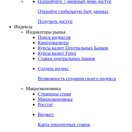
Попробуйте
7-дневный
демо-доступ
Откройте глобальную базу данных
Получить доступ
Индексы
Индикаторы рынка
Поиск индексов
Криптовалюты
Курсы валют Центральных Банков
Курсы валют Forex
Ставки центральных банков
Создать индекс
Возможность создания своего индекса
Макроэкономика
Страницы стран
Макроэкономика
Росстат
Виджет:
Карта процентных ставок