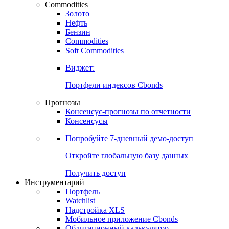
Commodities
Золото
Нефть
Бензин
Commodities
Soft Commodities
Виджет:
Портфели индексов Cbonds
Прогнозы
Консенсус-прогнозы по отчетности
Консенсусы
Попробуйте
7-дневный
демо-доступ
Откройте глобальную базу данных
Получить доступ
Инструментарий
Портфель
Watchlist
Надстройка XLS
Мобильное приложение Cbonds
Облигационный калькулятор