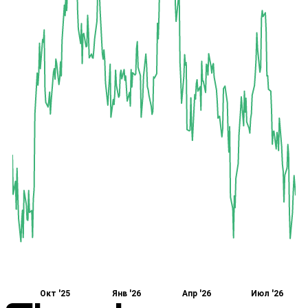
Окт '25
Янв '26
Апр '26
Июл '26