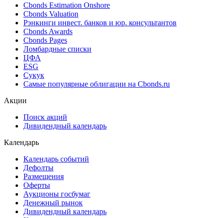
Cbonds Estimation Onshore
Cbonds Valuation
Рэнкинги инвест. банков и юр. консультантов
Cbonds Awards
Cbonds Pages
Ломбардные списки
ЦФА
ESG
Сукук
Самые популярные облигации на Cbonds.ru
Акции
Поиск акций
Дивидендный календарь
Календарь
Календарь событий
Дефолты
Размещения
Оферты
Аукционы госбумаг
Денежный рынок
Дивидендный календарь