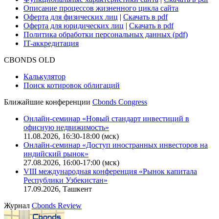
Описание процессов жизненного цикла сайта
Оферта для физических лиц
|
Скачать в pdf
Оферта для юридических лиц
|
Скачать в pdf
Политика обработки персональных данных (pdf)
IT-аккредитация
CBONDS OLD
Калькулятор
Поиск котировок облигаций
Ближайшие конференции
Cbonds Congress
Онлайн-семинар «Новый стандарт инвестиций в
офисную недвижимость»
11.08.2026, 16:30-18:00 (мск)
Онлайн-семинар «Доступ иностранных инвесторов на
индийский рынок»
27.08.2026, 16:00-17:00 (мск)
VIII международная конференция «Рынок капитала
Республики Узбекистан»
17.09.2026, Ташкент
Журнал
Cbonds Review