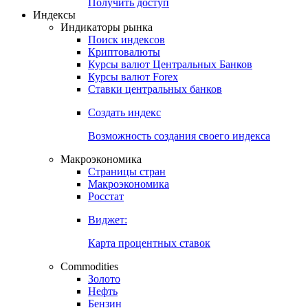
Попробуйте
7-дневный
демо-доступ
Откройте глобальную базу данных
Получить доступ
Индексы
Индикаторы рынка
Поиск индексов
Криптовалюты
Курсы валют Центральных Банков
Курсы валют Forex
Ставки центральных банков
Создать индекс
Возможность создания своего индекса
Макроэкономика
Страницы стран
Макроэкономика
Росстат
Виджет:
Карта процентных ставок