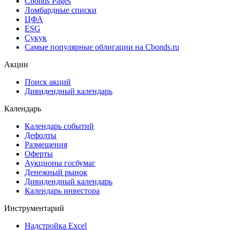
Cbonds Valuation
Рэнкинги инвест. банков и юр. консультантов
Cbonds Awards
Cbonds Pages
Ломбардные списки
ЦФА
ESG
Сукук
Самые популярные облигации на Cbonds.ru
Акции
Поиск акций
Дивидендный календарь
Календарь
Календарь событий
Дефолты
Размещения
Оферты
Аукционы госбумаг
Денежный рынок
Дивидендный календарь
Календарь инвестора