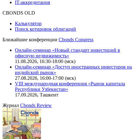
Описание процессов жизненного цикла сайта
Оферта для физических лиц
|
Скачать в pdf
Оферта для юридических лиц
|
Скачать в pdf
Политика обработки персональных данных (pdf)
IT-аккредитация
CBONDS OLD
Калькулятор
Поиск котировок облигаций
Ближайшие конференции
Cbonds Congress
Онлайн-семинар «Новый стандарт инвестиций в
офисную недвижимость»
11.08.2026, 16:30-18:00 (мск)
Онлайн-семинар «Доступ иностранных инвесторов на
индийский рынок»
27.08.2026, 16:00-17:00 (мск)
VIII международная конференция «Рынок капитала
Республики Узбекистан»
17.09.2026, Ташкент
Журнал
Cbonds Review