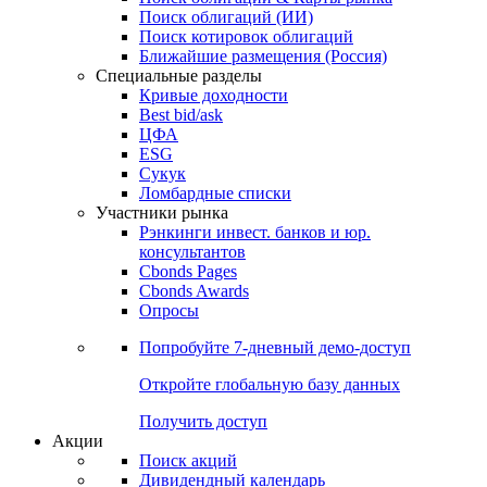
Облигации
Поиски
Поиск облигаций & Карты рынка
Поиск облигаций (ИИ)
Поиск котировок облигаций
Ближайшие размещения (Россия)
Специальные разделы
Кривые доходности
Best bid/ask
ЦФА
ESG
Сукук
Ломбардные списки
Участники рынка
Рэнкинги инвест. банков и юр.
консультантов
Cbonds Pages
Cbonds Awards
Опросы
Попробуйте
7-дневный
демо-доступ
Откройте глобальную базу данных