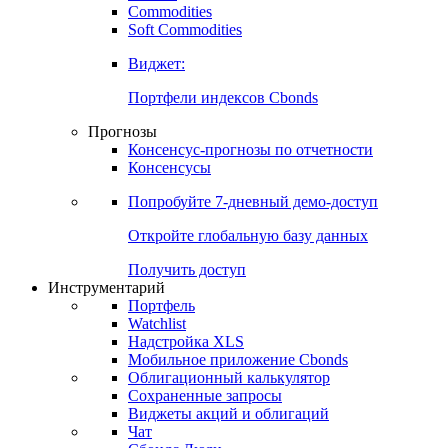
Commodities
Золото
Нефть
Бензин
Commodities
Soft Commodities
Виджет:
Портфели индексов Cbonds
Прогнозы
Консенсус-прогнозы по отчетности
Консенсусы
Попробуйте
7-дневный
демо-доступ
Откройте глобальную базу данных
Получить доступ
Инструментарий
Портфель
Watchlist
Надстройка XLS
Мобильное приложение Cbonds
Облигационный калькулятор