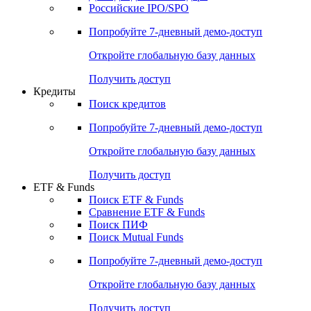
Получить доступ
Акции
Поиск акций
Дивидендный календарь
Российские IPO/SPO
Попробуйте
7-дневный
демо-доступ
Откройте глобальную базу данных
Получить доступ
Кредиты
Поиск кредитов
Попробуйте
7-дневный
демо-доступ
Откройте глобальную базу данных
Получить доступ
ETF & Funds
Поиск ETF & Funds
Сравнение ETF & Funds
Поиск ПИФ
Поиск Mutual Funds
Попробуйте
7-дневный
демо-доступ