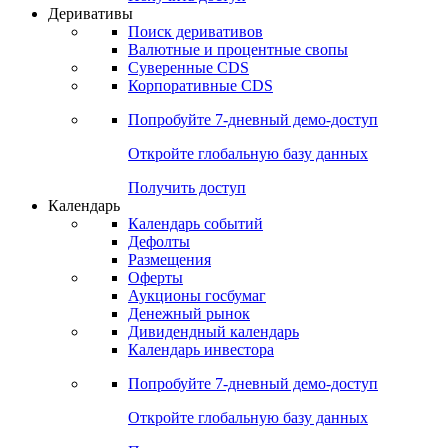
Откройте глобальную базу данных
Получить доступ
Деривативы
Поиск деривативов
Валютные и процентные свопы
Суверенные CDS
Корпоративные CDS
Попробуйте
7-дневный
демо-доступ
Откройте глобальную базу данных
Получить доступ
Календарь
Календарь событий
Дефолты
Размещения
Оферты
Аукционы госбумаг
Денежный рынок
Дивидендный календарь
Календарь инвестора