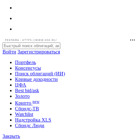
РЕКЛАМА • HTTPS://WWW.HSE.RU/
Войти
Зарегистрироваться
Портфель
Консенсусы
Поиск облигаций (ИИ)
Кривые доходности
ЦФА
Best bid/ask
Золото
new
Крипто
Сбондс-ТВ
Watchlist