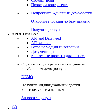
Сохраненные запросы
Виджеты акций и облигаций
Чат
Сбондс Люди
Проверка контрагента
Попробуйте
7-дневный
демо-доступ
Откройте глобальную базу данных
Получить доступ
API & Data Feed
API and Data Feed
API каталог
Готовые модули интеграции
Документация
Кастомные проекты для бизнеса
Оцените структуру и качество данных
в публичном демо-доступе
DEMO
Получите индивидуальный доступ
к интересующим данным