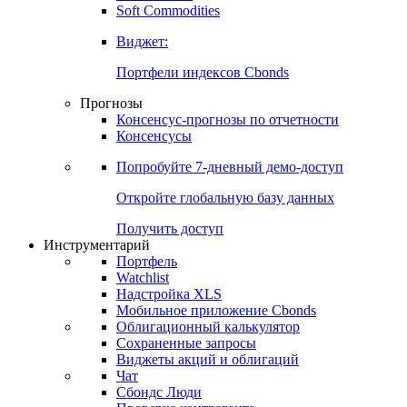
Золото
Нефть
Бензин
Commodities
Soft Commodities
Виджет:
Портфели индексов Cbonds
Прогнозы
Консенсус-прогнозы по отчетности
Консенсусы
Попробуйте
7-дневный
демо-доступ
Откройте глобальную базу данных
Получить доступ
Инструментарий
Портфель
Watchlist
Надстройка XLS
Мобильное приложение Cbonds
Облигационный калькулятор
Сохраненные запросы