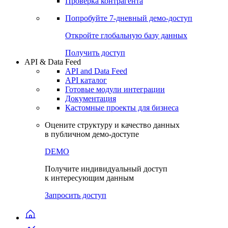
Виджеты акций и облигаций
Чат
Сбондс Люди
Проверка контрагента
Попробуйте
7-дневный
демо-доступ
Откройте глобальную базу данных
Получить доступ
API & Data Feed
API and Data Feed
API каталог
Готовые модули интеграции
Документация
Кастомные проекты для бизнеса
Оцените структуру и качество данных
в публичном демо-доступе
DEMO
Получите индивидуальный доступ
к интересующим данным
Запросить доступ