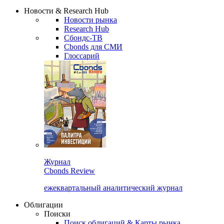
Сбондс Люди
Закрыть
Новости & Research Hub
Новости рынка
Research Hub
Сбондс-ТВ
Cbonds для СМИ
Глоссарий
Журнал
Cbonds Review
ежеквартальный аналитический журнал