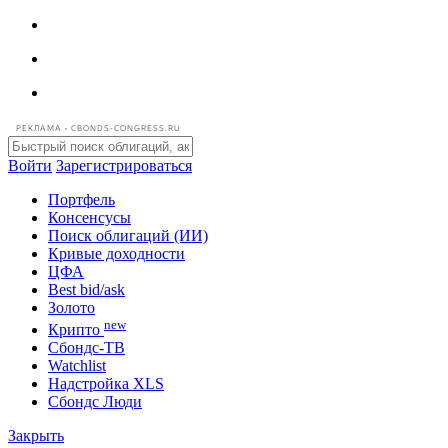
РЕКЛАМА • CBONDS-CONGRESS.RU
Войти
Зарегистрироваться
Портфель
Консенсусы
Поиск облигаций (ИИ)
Кривые доходности
ЦФА
Best bid/ask
Золото
new
Крипто
Сбондс-ТВ
Watchlist
Надстройка XLS