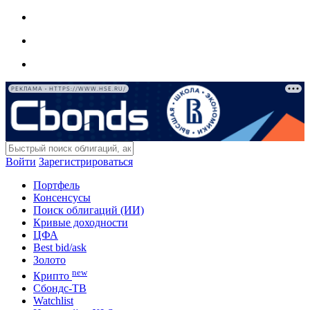
РЕКЛАМА • HTTPS://WWW.HSE.RU/
Войти
Зарегистрироваться
Портфель
Консенсусы
Поиск облигаций (ИИ)
Кривые доходности
ЦФА
Best bid/ask
Золото
new
Крипто
Сбондс-ТВ
Watchlist