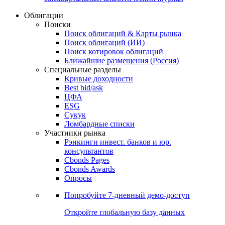
Облигации
Поиски
Поиск облигаций & Карты рынка
Поиск облигаций (ИИ)
Поиск котировок облигаций
Ближайшие размещения (Россия)
Специальные разделы
Кривые доходности
Best bid/ask
ЦФА
ESG
Сукук
Ломбардные списки
Участники рынка
Рэнкинги инвест. банков и юр.
консультантов
Cbonds Pages
Cbonds Awards
Опросы
Попробуйте
7-дневный
демо-доступ
Откройте глобальную базу данных