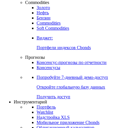
Commodities
Золото
Нефть
Бензин
Commodities
Soft Commodities
Виджет:
Портфели индексов Cbonds
Прогнозы
Консенсус-прогнозы по отчетности
Консенсусы
Попробуйте
7-дневный
демо-доступ
Откройте глобальную базу данных
Получить доступ
Инструментарий
Портфель
Watchlist
Надстройка XLS
Мобильное приложение Cbonds
Облигационный калькулятор