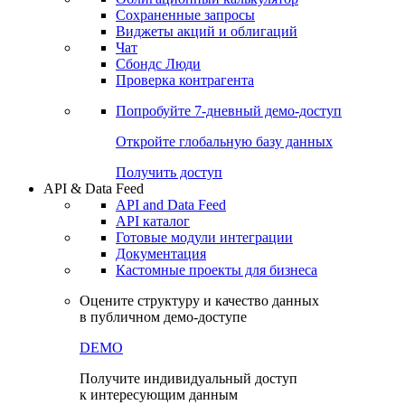
Сохраненные запросы
Виджеты акций и облигаций
Чат
Сбондс Люди
Проверка контрагента
Попробуйте
7-дневный
демо-доступ
Откройте глобальную базу данных
Получить доступ
API & Data Feed
API and Data Feed
API каталог
Готовые модули интеграции
Документация
Кастомные проекты для бизнеса
Оцените структуру и качество данных
в публичном демо-доступе
DEMO
Получите индивидуальный доступ
к интересующим данным