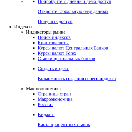
Попробуйте
7-дневный
демо-доступ
Откройте глобальную базу данных
Получить доступ
Индексы
Индикаторы рынка
Поиск индексов
Криптовалюты
Курсы валют Центральных Банков
Курсы валют Forex
Ставки центральных банков
Создать индекс
Возможность создания своего индекса
Макроэкономика
Страницы стран
Макроэкономика
Росстат
Виджет:
Карта процентных ставок