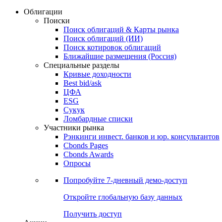
Облигации
Поиски
Поиск облигаций & Карты рынка
Поиск облигаций (ИИ)
Поиск котировок облигаций
Ближайшие размещения (Россия)
Специальные разделы
Кривые доходности
Best bid/ask
ЦФА
ESG
Сукук
Ломбардные списки
Участники рынка
Рэнкинги инвест. банков и юр. консультантов
Cbonds Pages
Cbonds Awards
Опросы
Попробуйте
7-дневный
демо-доступ
Откройте глобальную базу данных
Получить доступ