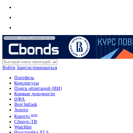
РЕКЛАМА • HTTPS://WWW.HSE.RU/
Войти
Зарегистрироваться
Портфель
Консенсусы
Поиск облигаций (ИИ)
Кривые доходности
ЦФА
Best bid/ask
Золото
new
Крипто
Сбондс-ТВ
Watchlist
Надстройка XLS