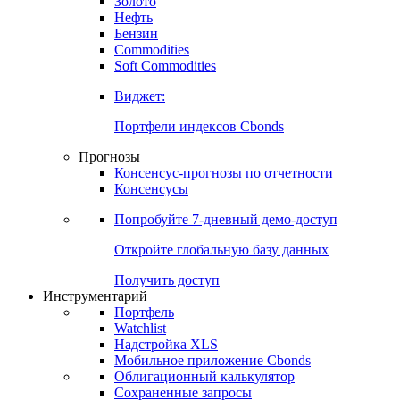
Золото
Нефть
Бензин
Commodities
Soft Commodities
Виджет:
Портфели индексов Cbonds
Прогнозы
Консенсус-прогнозы по отчетности
Консенсусы
Попробуйте
7-дневный
демо-доступ
Откройте глобальную базу данных
Получить доступ
Инструментарий
Портфель
Watchlist
Надстройка XLS
Мобильное приложение Cbonds
Облигационный калькулятор
Сохраненные запросы