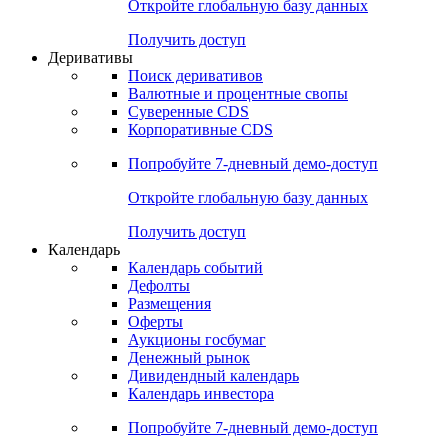
Откройте глобальную базу данных
Получить доступ
Деривативы
Поиск деривативов
Валютные и процентные свопы
Суверенные CDS
Корпоративные CDS
Попробуйте
7-дневный
демо-доступ
Откройте глобальную базу данных
Получить доступ
Календарь
Календарь событий
Дефолты
Размещения
Оферты
Аукционы госбумаг
Денежный рынок
Дивидендный календарь
Календарь инвестора
Попробуйте
7-дневный
демо-доступ