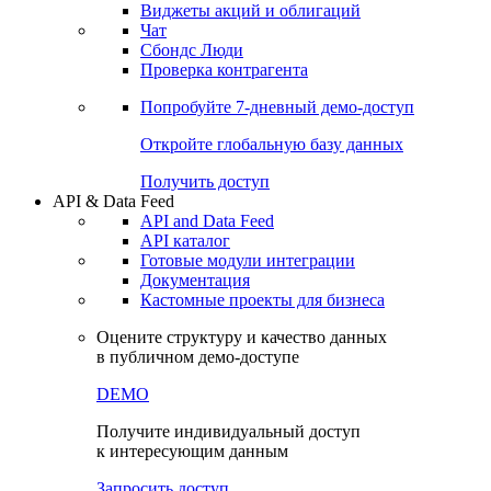
Виджеты акций и облигаций
Чат
Сбондс Люди
Проверка контрагента
Попробуйте
7-дневный
демо-доступ
Откройте глобальную базу данных
Получить доступ
API & Data Feed
API and Data Feed
API каталог
Готовые модули интеграции
Документация
Кастомные проекты для бизнеса
Оцените структуру и качество данных
в публичном демо-доступе
DEMO
Получите индивидуальный доступ
к интересующим данным
Запросить доступ