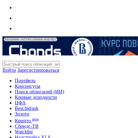
РЕКЛАМА • HTTPS://WWW.HSE.RU/
Войти
Зарегистрироваться
Портфель
Консенсусы
Поиск облигаций (ИИ)
Кривые доходности
ЦФА
Best bid/ask
Золото
new
Крипто
Сбондс-ТВ
Watchlist
Надстройка XLS