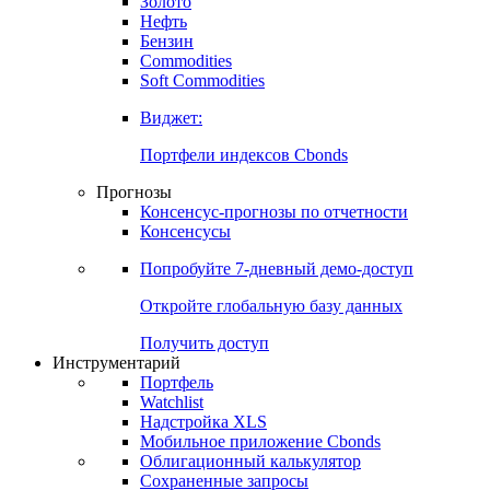
Золото
Нефть
Бензин
Commodities
Soft Commodities
Виджет:
Портфели индексов Cbonds
Прогнозы
Консенсус-прогнозы по отчетности
Консенсусы
Попробуйте
7-дневный
демо-доступ
Откройте глобальную базу данных
Получить доступ
Инструментарий
Портфель
Watchlist
Надстройка XLS
Мобильное приложение Cbonds
Облигационный калькулятор
Сохраненные запросы