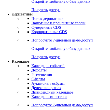
Откройте глобальную базу данных
Получить доступ
Деривативы
Поиск деривативов
Валютные и процентные свопы
Суверенные CDS
Корпоративные CDS
Попробуйте
7-дневный
демо-доступ
Откройте глобальную базу данных
Получить доступ
Календарь
Календарь событий
Дефолты
Размещения
Оферты
Аукционы госбумаг
Денежный рынок
Дивидендный календарь
Календарь инвестора
Попробуйте
7-дневный
демо-доступ