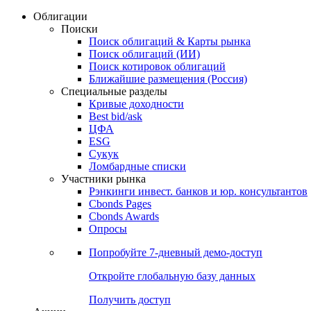
Облигации
Поиски
Поиск облигаций & Карты рынка
Поиск облигаций (ИИ)
Поиск котировок облигаций
Ближайшие размещения (Россия)
Специальные разделы
Кривые доходности
Best bid/ask
ЦФА
ESG
Сукук
Ломбардные списки
Участники рынка
Рэнкинги инвест. банков и юр. консультантов
Cbonds Pages
Cbonds Awards
Опросы
Попробуйте
7-дневный
демо-доступ
Откройте глобальную базу данных
Получить доступ