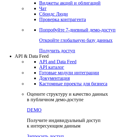
Виджеты акций и облигаций
Чат
Сбондс Люди
Проверка контрагента
Попробуйте
7-дневный
демо-доступ
Откройте глобальную базу данных
Получить доступ
API & Data Feed
API and Data Feed
API каталог
Готовые модули интеграции
Документация
Кастомные проекты для бизнеса
Оцените структуру и качество данных
в публичном демо-доступе
DEMO
Получите индивидуальный доступ
к интересующим данным
Запросить доступ