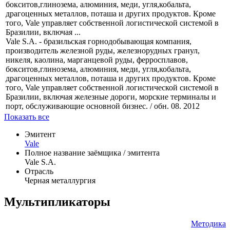
Профиль
Vale S.A. - бразильская горнодобывающая компания,
производитель железной руды, железнорудных гранул,
никеля, каолина, марганцевой руды, ферросплавов,
бокситов,глинозема, алюминия, меди, угля,кобальта,
драгоценных металлов, поташа и других продуктов. Кроме
того, Vale управляет собственной логистической системой в
Бразилии, включая ...
Vale S.A. - бразильская горнодобывающая компания,
производитель железной руды, железнорудных гранул,
никеля, каолина, марганцевой руды, ферросплавов,
бокситов,глинозема, алюминия, меди, угля,кобальта,
драгоценных металлов, поташа и других продуктов. Кроме
того, Vale управляет собственной логистической системой в
Бразилии, включая железные дороги, морские терминалы и
порт, обслуживающие основной бизнес. / обн. 08. 2012
Показать все
Эмитент
Vale
Полное название заёмщика / эмитента
Vale S.A.
Отрасль
Черная металлургия