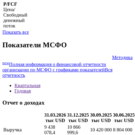
стоимость
P/S
Цена/
Выручка
P/FCF
Цена/
Свободный
денежный
поток
Показать все
Показатели МСФО
Методика
new
Полная информация о финансовой отчетности
организации по МСФО с графиками показателей
Вся
отчетность
Квартальная
Годовая
Отчет о доходах