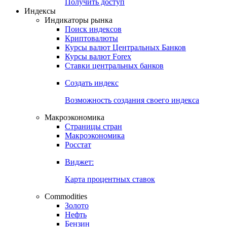
Попробуйте
7-дневный
демо-доступ
Откройте глобальную базу данных
Получить доступ
Индексы
Индикаторы рынка
Поиск индексов
Криптовалюты
Курсы валют Центральных Банков
Курсы валют Forex
Ставки центральных банков
Создать индекс
Возможность создания своего индекса
Макроэкономика
Страницы стран
Макроэкономика
Росстат
Виджет:
Карта процентных ставок