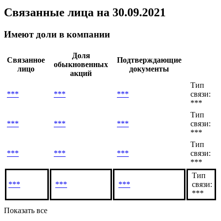
Название
Значение/Дата
Bovespa
177 726,17 / 05.08.2026
Связанные лица
на 30.09.2021
Имеют доли в компании
Доля
Связанное
Подтверждающие
обыкновенных
лицо
документы
акций
Тип
***
***
***
связи:
***
Тип
***
***
***
связи:
***
Тип
***
***
***
связи:
***
Тип
***
***
***
связи: