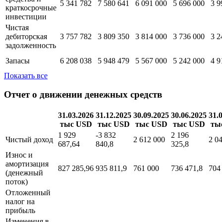
Краткосрочные
196 207
194 119
189 000
182 000
43 
инвестиции
Денежные
средства и
5 341 782
7 580 641
6 091 000
5 696 000
3 9
краткосрочные
инвестиции
Чистая
дебиторская
3 757 782
3 809 350
3 814 000
3 736 000
3 2
задолженность
Запасы
6 208 038
5 948 479
5 567 000
5 242 000
4 9
Показать все
Отчет о движении денежных средств
31.03.2026
31.12.2025
30.09.2025
30.06.2025
31.
тыс USD
тыс USD
тыс USD
тыс USD
ты
1 929
-3 832
2 196
Чистый доход
2 612 000
2 0
687,64
840,8
325,8
Износ и
амортизация
827 285,96
935 811,9
761 000
736 471,8
704
(денежный
поток)