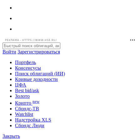
РЕКЛАМА • HTTPS://WWW.HSE.RU/
Войти
Зарегистрироваться
Портфель
Консенсусы
Поиск облигаций (ИИ)
Кривые доходности
ЦФА
Best bid/ask
Золото
new
Крипто
Сбондс-ТВ
Watchlist