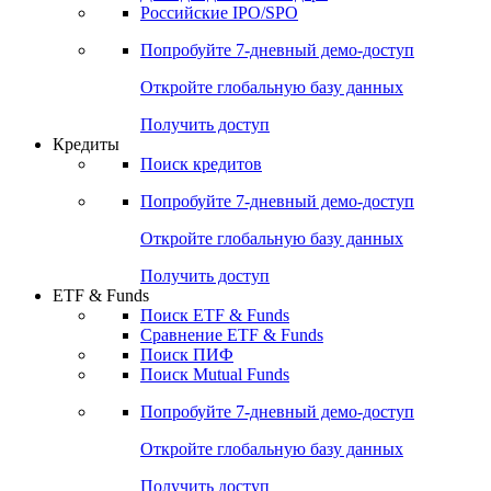
Получить доступ
Акции
Поиск акций
Дивидендный календарь
Российские IPO/SPO
Попробуйте
7-дневный
демо-доступ
Откройте глобальную базу данных
Получить доступ
Кредиты
Поиск кредитов
Попробуйте
7-дневный
демо-доступ
Откройте глобальную базу данных
Получить доступ
ETF & Funds
Поиск ETF & Funds
Сравнение ETF & Funds
Поиск ПИФ
Поиск Mutual Funds
Попробуйте
7-дневный
демо-доступ