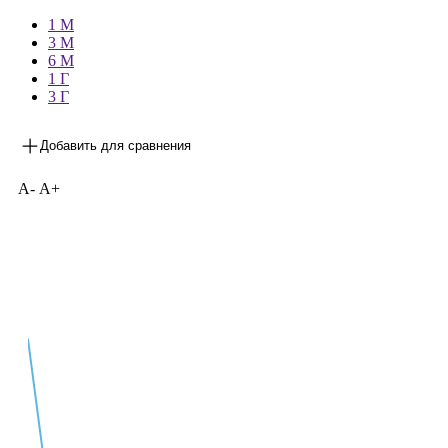
—
1 М
3 М
6 М
1 Г
3 Г
Добавить для сравнения