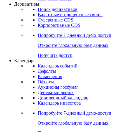
Откройте глобальную базу данных
Получить доступ
Деривативы
Поиск деривативов
Валютные и процентные свопы
Суверенные CDS
Корпоративные CDS
Попробуйте
7-дневный
демо-доступ
Откройте глобальную базу данных
Получить доступ
Календарь
Календарь событий
Дефолты
Размещения
Оферты
Аукционы госбумаг
Денежный рынок
Дивидендный календарь
Календарь инвестора