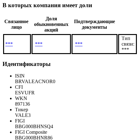
***
Показать все
В которых компания имеет доли
Доля
Связанное
Подтверждающие
обыкновенных
лицо
документы
акций
Тип
***
***
***
связи:
***
Идентификаторы
ISIN
BRVALEACNOR0
CFI
ESVUFR
WKN
897136
Тикер
VALE3