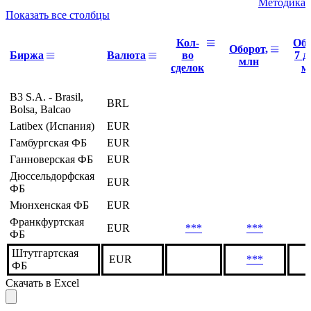
Статистика торгов
Методика
Показать все столбцы
Кол-
Об
Оборот,
Биржа
Валюта
во
7 д
млн
сделок
м
B3 S.A. - Brasil,
BRL
Bolsa, Balcao
Latibex (Испания)
EUR
Гамбургская ФБ
EUR
Ганноверская ФБ
EUR
Дюссельдорфская
EUR
ФБ
Мюнхенская ФБ
EUR
Франкфуртская
EUR
***
***
ФБ
Штутгартская
EUR
***