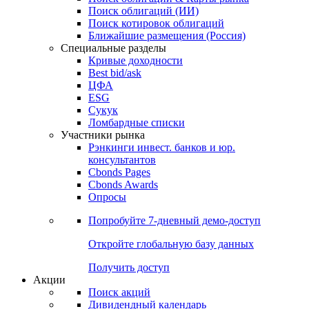
Облигации
Поиски
Поиск облигаций & Карты рынка
Поиск облигаций (ИИ)
Поиск котировок облигаций
Ближайшие размещения (Россия)
Специальные разделы
Кривые доходности
Best bid/ask
ЦФА
ESG
Сукук
Ломбардные списки
Участники рынка
Рэнкинги инвест. банков и юр.
консультантов
Cbonds Pages
Cbonds Awards
Опросы
Попробуйте
7-дневный
демо-доступ
Откройте глобальную базу данных