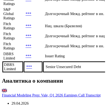
Global
***
Долгосрочный рейтинг по нац. шкале
Ratings
S&P
Global
***
Долгосрочный Межд. рейтинг в нац.
Ratings
S&P
Global
***
Долгосрочный Межд. рейтинг в ин. 
Ratings
Fitch
***
Нац. шкала (Бразилия)
Ratings
Fitch
***
Долгосрочный Межд. рейтинг в нац.
Ratings
Fitch
***
Долгосрочный Межд. рейтинг в ин. в
Ratings
DBRS
***
Issuer Rating
Limited
DBRS
***
Senior Unsecured Debt
Limited
Аналитика о компании