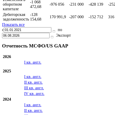
Отложенный
налог на
прибыль
Изменения в
-1 068
оборотном
-976 056
-231 000
-428 139
-25
472,68
капитале
Дебиторская
-128
170 991,9
-207 000
-152 712
316
задолженность
154,68
Показать все
с
по
Экспорт
Отчетность МСФО/US GAAP
2026
I кв. англ.
2025
I кв. англ.
II кв. англ.
III кв. англ.
IV кв. англ.