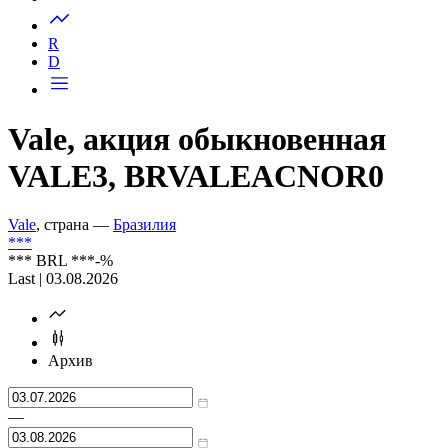
Запросить доступ
R
D
Vale, акция обыкновенная
VALE3, BRVALEACNOR0
Vale
, страна —
Бразилия
***
***
BRL
***
-%
Last | 03.08.2026
Архив