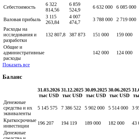
31.03.2026
31.12.2025
30.09.2025
30.06.2025
тыс USD
тыс USD
тыс USD
тыс USD
9 438
10 866
Выручка
10 420 000
8 804 000
078,4
999,6
6 322
6 859
Себестоимость
6 632 000
6 085 000
814,56
524,9
3 115
4 007
Валовая прибыль
3 788 000
2 719 000
263,84
474,7
Расходы на
исследования и
132 807,8
387 873
151 000
159 000
разработки
Общие и
административные
142 000
124 000
расходы
Показать все
Баланс
31.03.2026
31.12.2025
30.09.2025
30.06.2025
31.
тыс USD
тыс USD
тыс USD
тыс USD
ты
Денежные
средства и их
5 145 575
7 386 522
5 902 000
5 514 000
3 9
эквиваленты