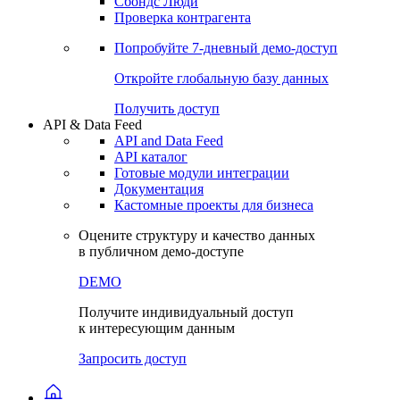
Сохраненные запросы
Виджеты акций и облигаций
Чат
Сбондс Люди
Проверка контрагента
Попробуйте
7-дневный
демо-доступ
Откройте глобальную базу данных
Получить доступ
API & Data Feed
API and Data Feed
API каталог
Готовые модули интеграции
Документация
Кастомные проекты для бизнеса
Оцените структуру и качество данных
в публичном демо-доступе
DEMO
Получите индивидуальный доступ
к интересующим данным