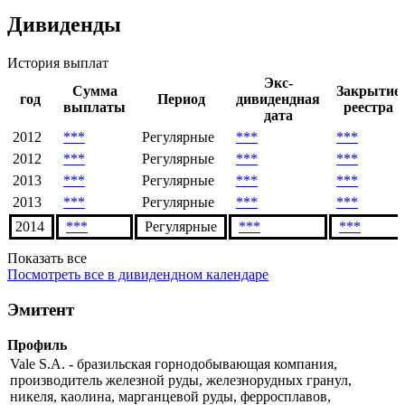
ФБ
Скачать в Excel
Дивиденды
История выплат
Экс-
Сумма
Закрытие
год
Период
дивидендная
выплаты
реестра
дата
2012
***
Регулярные
***
***
2012
***
Регулярные
***
***
2013
***
Регулярные
***
***
2013
***
Регулярные
***
***
2014
***
Регулярные
***
***
Показать все
Посмотреть все в дивидендном календаре
Эмитент