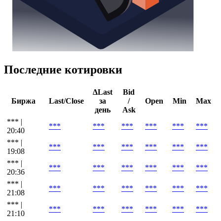
Последние котировки
ΔLast
Bid
Биржа
Last/Close
за
/
Open
Min
Max
день
Ask
*** |
***
***
***
***
***
***
20:40
*** |
***
***
***
***
***
***
19:08
*** |
***
***
***
***
***
***
20:36
*** |