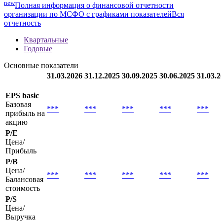
Мультипликаторы
Методика
new
Полная информация о финансовой отчетности
организации по МСФО с графиками показателей
Вся
отчетность
Квартальные
Годовые
Основные показатели
31.03.2026
31.12.2025
30.09.2025
30.06.2025
31.03.
EPS basic
Базовая
***
***
***
***
***
прибыль на
акцию
P/E
Цена/
Прибыль
P/B
Цена/
***
***
***
***
***
Балансовая