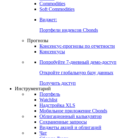
Commodities
Золото
Нефть
Бензин
Commodities
Soft Commodities
Виджет:
Портфели индексов Cbonds
Прогнозы
Консенсус-прогнозы по отчетности
Консенсусы
Попробуйте
7-дневный
демо-доступ
Откройте глобальную базу данных
Получить доступ
Инструментарий
Портфель
Watchlist
Надстройка XLS
Мобильное приложение Cbonds
Облигационный калькулятор