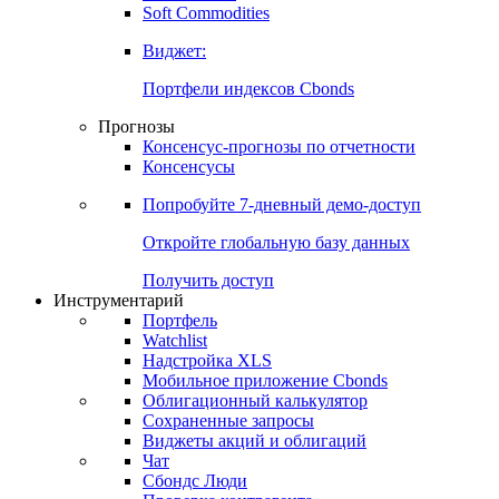
Soft Commodities
Виджет:
Портфели индексов Cbonds
Прогнозы
Консенсус-прогнозы по отчетности
Консенсусы
Попробуйте
7-дневный
демо-доступ
Откройте глобальную базу данных
Получить доступ
Инструментарий
Портфель
Watchlist
Надстройка XLS
Мобильное приложение Cbonds
Облигационный калькулятор
Сохраненные запросы
Виджеты акций и облигаций
Чат
Сбондс Люди