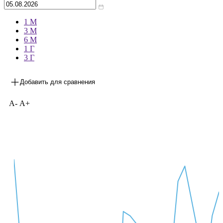
1 М
3 М
6 М
1 Г
3 Г
Добавить для сравнения