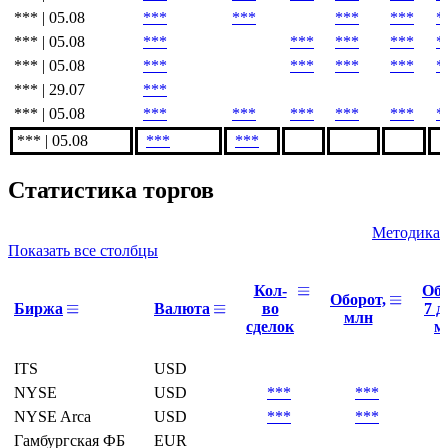
*** | 05.08
***
***
***
***
*
*** | 05.08
***
***
***
***
*
*** | 05.08
***
***
***
***
*
*** | 29.07
***
*** | 05.08
***
***
***
***
***
*
*** | 05.08
***
***
Статистика торгов
Методика
Показать все столбцы
Кол-
Об
Оборот,
Биржа
Валюта
во
7 д
млн
сделок
м
ITS
USD
NYSE
USD
***
***
NYSE Arca
USD
***
***
Гамбургская ФБ
EUR