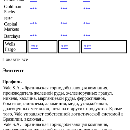
Goldman
***
***
***
Sachs
RBC
Capital
***
***
***
Markets
Barclays
***
***
***
Wells
***
***
***
Fargo
Показать все
Эмитент
Профиль
Vale S.A. - бразильская горнодобывающая компания,
производитель железной руды, железнорудных гранул,
никеля, каолина, марганцевой руды, ферросплавов,
бокситов,глинозема, алюминия, меди, угля,кобальта,
драгоценных металлов, поташа и других продуктов. Кроме
того, Vale управляет собственной логистической системой в
Бразилии, включая ...
Vale S.A. - бразильская горнодобывающая компания,
производитель железной руды, железнорудных гранул,