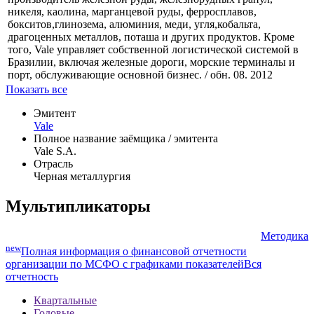
никеля, каолина, марганцевой руды, ферросплавов,
бокситов,глинозема, алюминия, меди, угля,кобальта,
драгоценных металлов, поташа и других продуктов. Кроме
того, Vale управляет собственной логистической системой в
Бразилии, включая железные дороги, морские терминалы и
порт, обслуживающие основной бизнес. / обн. 08. 2012
Показать все
Эмитент
Vale
Полное название заёмщика / эмитента
Vale S.A.
Отрасль
Черная металлургия
Мультипликаторы
Методика
new
Полная информация о финансовой отчетности
организации по МСФО с графиками показателей
Вся
отчетность
Квартальные
Годовые