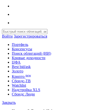
Войти
Зарегистрироваться
Портфель
Консенсусы
Поиск облигаций (ИИ)
Кривые доходности
ЦФА
Best bid/ask
Золото
new
Крипто
Сбондс-ТВ
Watchlist
Надстройка XLS
Сбондс Люди
Закрыть