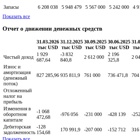
Запасы
6 208 038
5 948 479
5 567 000
5 242 000
4 9
Показать все
Отчет о движении денежных средств
31.03.2026
31.12.2025
30.09.2025
30.06.2025
31.
тыс USD
тыс USD
тыс USD
тыс USD
ты
1 929
-3 832
2 196
Чистый доход
2 612 000
2 0
687,64
840,8
325,8
Износ и
амортизация
827 285,96
935 811,9
761 000
736 471,8
704
(денежный
поток)
Отложенный
налог на
прибыль
Изменения в
-1 068
оборотном
-976 056
-231 000
-428 139
-25
472,68
капитале
Дебиторская
-128
170 991,9
-207 000
-152 712
316
задолженность
154,68
Показать все