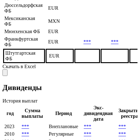
Дюссельдорфская
EUR
ФБ
Мексиканская
MXN
ФБ
Мюнхенская ФБ
EUR
Франкфуртская
EUR
***
***
ФБ
Штутгартская
EUR
ФБ
Скачать в Excel
Дивиденды
История выплат
Экс-
Сумма
Закрыти
год
Период
дивидендная
выплаты
реестра
дата
2023
***
Внеплановые
***
***
2010
***
Регулярные
***
***