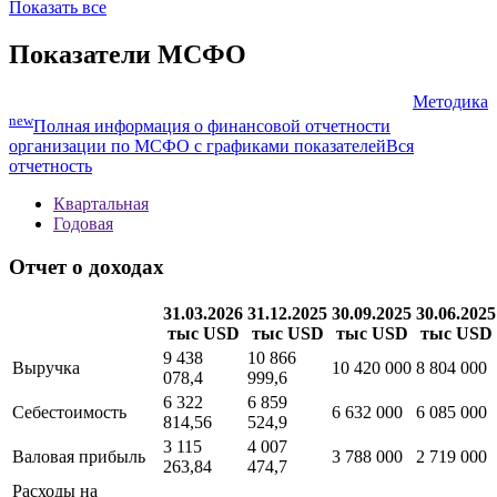
Показать все
Показатели МСФО
Методика
new
Полная информация о финансовой отчетности
организации по МСФО с графиками показателей
Вся
отчетность
Квартальная
Годовая
Отчет о доходах
31.03.2026
31.12.2025
30.09.2025
30.06.2025
тыс USD
тыс USD
тыс USD
тыс USD
9 438
10 866
Выручка
10 420 000
8 804 000
078,4
999,6
6 322
6 859
Себестоимость
6 632 000
6 085 000
814,56
524,9
3 115
4 007
Валовая прибыль
3 788 000
2 719 000
263,84
474,7
Расходы на