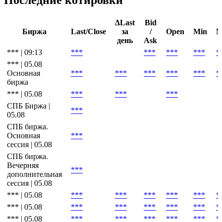
ΔLast
Bid
Биржа
Last/Close
за
/
Open
Min
M
день
Ask
*** | 09:13
***
***
***
***
*
*** | 05.08
Основная
***
***
***
***
***
*
биржа
*** | 05.08
***
***
***
СПБ Биржа |
***
05.08
СПБ биржа.
Основная
***
сессия | 05.08
СПБ биржа.
Вечерняя
***
дополнительная
сессия | 05.08
*** | 05.08
***
***
***
***
***
*
*** | 05.08
***
***
***
***
***
*
*** | 05.08
***
***
***
***
***
*