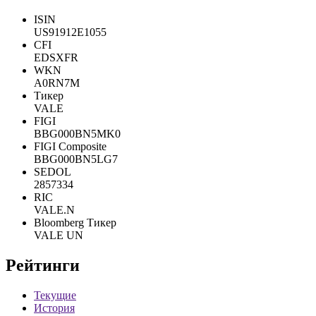
ISIN
US91912E1055
CFI
EDSXFR
WKN
A0RN7M
Тикер
VALE
FIGI
BBG000BN5MK0
FIGI Composite
BBG000BN5LG7
SEDOL
2857334
RIC
VALE.N
Bloomberg Тикер
VALE UN
Рейтинги
Текущие
История