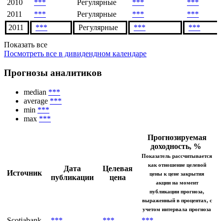
2010
***
Регулярные
***
***
2011
***
Регулярные
***
***
2011
***
Регулярные
***
***
Показать все
Посмотреть все в дивидендном календаре
Прогнозы аналитиков
median
***
average
***
min
***
max
***
Прогнозируемая
доходность, %
Показатель рассчитывается
как отношение целевой
Дата
Целевая
Источник
цены к цене закрытия
публикации
цена
акции на момент
публикации прогноза,
выраженный в процентах, с
учетом интервала прогноза
Scotiabank
***
***
***