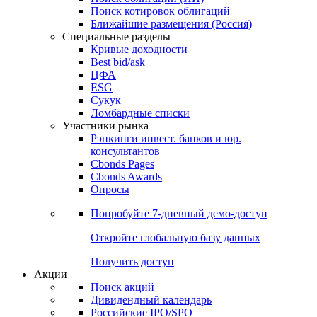
Поиск котировок облигаций
Ближайшие размещения (Россия)
Специальные разделы
Кривые доходности
Best bid/ask
ЦФА
ESG
Сукук
Ломбардные списки
Участники рынка
Рэнкинги инвест. банков и юр.
консультантов
Cbonds Pages
Cbonds Awards
Опросы
Попробуйте
7-дневный
демо-доступ
Откройте глобальную базу данных
Получить доступ
Акции
Поиск акций
Дивидендный календарь
Российские IPO/SPO