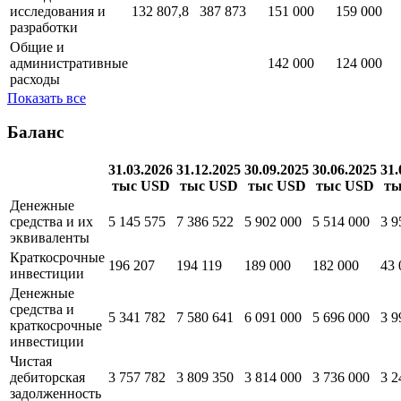
исследования и
132 807,8
387 873
151 000
159 000
разработки
Общие и
административные
142 000
124 000
расходы
Показать все
Баланс
31.03.2026
31.12.2025
30.09.2025
30.06.2025
31.
тыс USD
тыс USD
тыс USD
тыс USD
ты
Денежные
средства и их
5 145 575
7 386 522
5 902 000
5 514 000
3 9
эквиваленты
Краткосрочные
196 207
194 119
189 000
182 000
43 
инвестиции
Денежные
средства и
5 341 782
7 580 641
6 091 000
5 696 000
3 9
краткосрочные
инвестиции
Чистая
дебиторская
3 757 782
3 809 350
3 814 000
3 736 000
3 2
задолженность