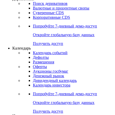
Поиск деривативов
Валютные и процентные свопы
Суверенные CDS
Корпоративные CDS
Попробуйте
7-дневный
демо-доступ
Откройте глобальную базу данных
Получить доступ
Календарь
Календарь событий
Дефолты
Размещения
Оферты
Аукционы госбумаг
Денежный рынок
Дивидендный календарь
Календарь инвестора
Попробуйте
7-дневный
демо-доступ
Откройте глобальную базу данных
Получить доступ