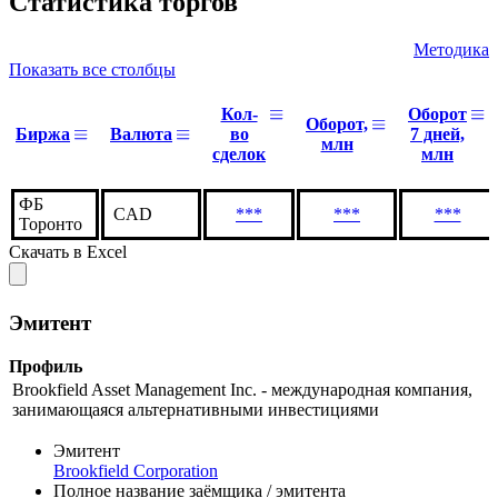
Статистика торгов
Методика
Показать все столбцы
Кол-
Оборот
Оборот,
Биржа
Валюта
во
7 дней,
млн
сделок
млн
ФБ
CAD
***
***
***
Торонто
Скачать в Excel
Эмитент
Профиль
Brookfield Asset Management Inc. - международная компания,
занимающаяся альтернативными инвестициями
Эмитент
Brookfield Corporation
Полное название заёмщика / эмитента