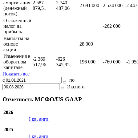
амортизация
2 587
2 740
2 691 000
2 534 000
2 447
(денежный
879,51
487,06
поток)
Отложенный
налог на
-262 000
прибыль
Выплаты на
основе
28 000
акций
Изменения в
-2 369
-626
оборотном
196 000
-760 000
-1 95
517,96
345,95
капитале
Показать все
с
по
Экспорт
Отчетность МСФО/US GAAP
2026
I кв. англ.
2025
I кв. англ.