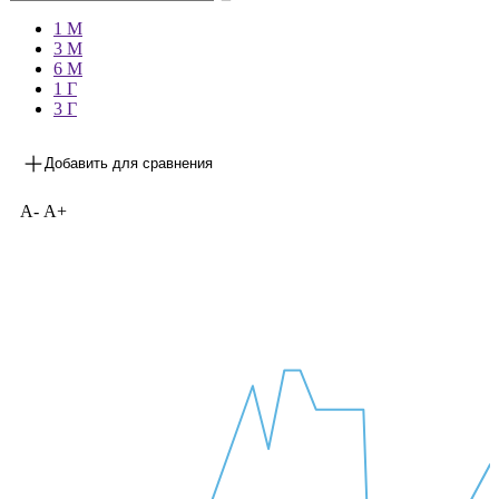
1 М
3 М
6 М
1 Г
3 Г
Добавить для сравнения