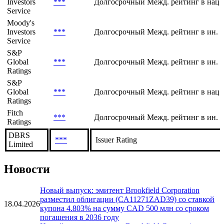
Investors
***
Долгосрочный Межд. рейтинг в нац.
Service
Moody's
Investors
***
Долгосрочный Межд. рейтинг в ин. 
Service
S&P
Global
***
Долгосрочный Межд. рейтинг в ин. 
Ratings
S&P
Global
***
Долгосрочный Межд. рейтинг в нац.
Ratings
Fitch
***
Долгосрочный Межд. рейтинг в ин. в
Ratings
DBRS
***
Issuer Rating
Limited
Новости
Новый выпуск: эмитент Brookfield Corporation
разместил облигации (CA11271ZAD39) со ставкой
18.04.2026
купона 4.803% на сумму CAD 500 млн со сроком
погашения в 2036 году