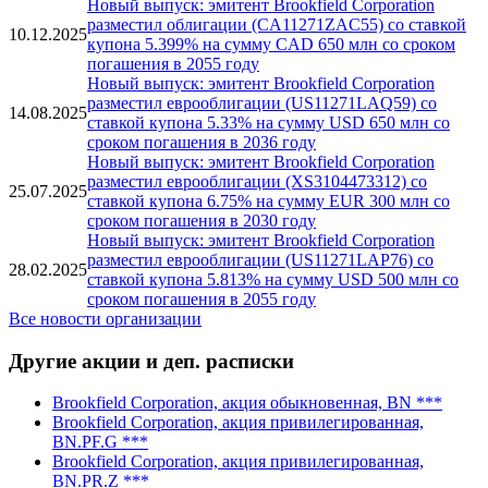
Новый выпуск: эмитент Brookfield Corporation
разместил облигации (CA11271ZAC55) со ставкой
10.12.2025
купона 5.399% на сумму CAD 650 млн со сроком
погашения в 2055 году
Новый выпуск: эмитент Brookfield Corporation
разместил еврооблигации (US11271LAQ59) со
14.08.2025
ставкой купона 5.33% на сумму USD 650 млн со
сроком погашения в 2036 году
Новый выпуск: эмитент Brookfield Corporation
разместил еврооблигации (XS3104473312) со
25.07.2025
ставкой купона 6.75% на сумму EUR 300 млн со
сроком погашения в 2030 году
Новый выпуск: эмитент Brookfield Corporation
разместил еврооблигации (US11271LAP76) со
28.02.2025
ставкой купона 5.813% на сумму USD 500 млн со
сроком погашения в 2055 году
Все новости организации
Другие акции и деп. расписки
Brookfield Corporation, акция обыкновенная, BN ***
Brookfield Corporation, акция привилегированная,
BN.PF.G ***
Brookfield Corporation, акция привилегированная,
BN.PR.Z ***