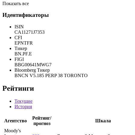
Показать все
Идентификаторы
ISIN
CA11271J7353
CFI
EPNTFR
Тикер
BN.PF.E
FIGI
BBG00641MWG7
Bloomberg Тикер
BNCN V5.185 PERP 38 TORONTO
Рейтинги
Текущие
История
Рейтинг/
Агентство
Шкала
прогноз
Moody's