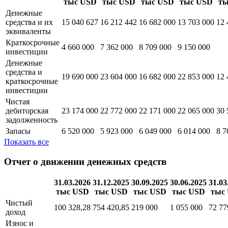
тыс USD
тыс USD
тыс USD
тыс USD
ты
Денежные
средства и их
15 040 627
16 212 442
16 682 000
13 703 000
12 
эквиваленты
Краткосрочные
4 660 000
7 362 000
8 709 000
9 150 000
инвестиции
Денежные
средства и
19 690 000
23 604 000
16 682 000
22 853 000
12 
краткосрочные
инвестиции
Чистая
дебиторская
23 174 000
22 772 000
22 171 000
22 065 000
30 
задолженность
Запасы
6 520 000
5 923 000
6 049 000
6 014 000
8 7
Показать все
Отчет о движении денежных средств
31.03.2026
31.12.2025
30.09.2025
30.06.2025
31.03
тыс USD
тыс USD
тыс USD
тыс USD
тыс
Чистый
100 328,28
754 420,85
219 000
1 055 000
72 77
доход
Износ и