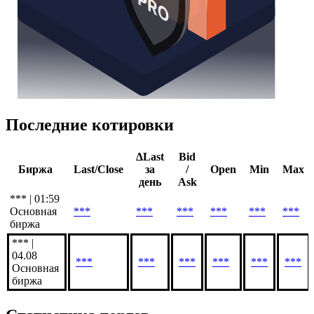
Последние котировки
ΔLast
Bid
Биржа
Last/Close
за
/
Open
Min
Max
день
Ask
*** | 01:59
Основная
***
***
***
***
***
***
биржа
*** |
04.08
***
***
***
***
***
***
Основная
биржа