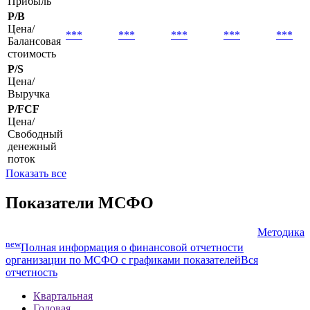
Прибыль
P/B
Цена/
***
***
***
***
***
Балансовая
стоимость
P/S
Цена/
Выручка
P/FCF
Цена/
Свободный
денежный
поток
Показать все
Показатели МСФО
Методика
new
Полная информация о финансовой отчетности
организации по МСФО с графиками показателей
Вся
отчетность
Квартальная
Годовая