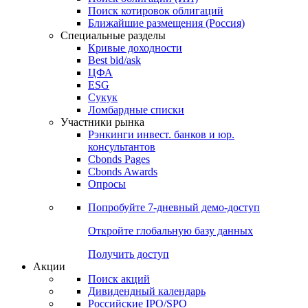
Поиск котировок облигаций
Ближайшие размещения (Россия)
Специальные разделы
Кривые доходности
Best bid/ask
ЦФА
ESG
Сукук
Ломбардные списки
Участники рынка
Рэнкинги инвест. банков и юр.
консультантов
Cbonds Pages
Cbonds Awards
Опросы
Попробуйте
7-дневный
демо-доступ
Откройте глобальную базу данных
Получить доступ
Акции
Поиск акций
Дивидендный календарь
Российские IPO/SPO