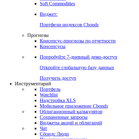
Soft Commodities
Виджет:
Портфели индексов Cbonds
Прогнозы
Консенсус-прогнозы по отчетности
Консенсусы
Попробуйте
7-дневный
демо-доступ
Откройте глобальную базу данных
Получить доступ
Инструментарий
Портфель
Watchlist
Надстройка XLS
Мобильное приложение Cbonds
Облигационный калькулятор
Сохраненные запросы
Виджеты акций и облигаций
Чат
Сбондс Люди