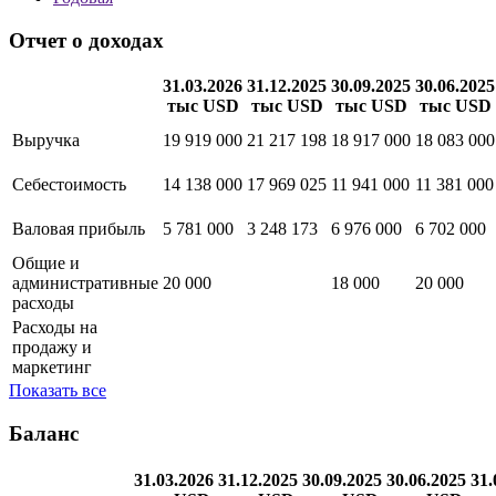
Отчет о доходах
31.03.2026
31.12.2025
30.09.2025
30.06.2025
тыс USD
тыс USD
тыс USD
тыс USD
Выручка
19 919 000
21 217 198
18 917 000
18 083 000
Себестоимость
14 138 000
17 969 025
11 941 000
11 381 000
Валовая прибыль
5 781 000
3 248 173
6 976 000
6 702 000
Общие и
административные
20 000
18 000
20 000
расходы
Расходы на
продажу и
маркетинг
Показать все
Баланс
31.03.2026
31.12.2025
30.09.2025
30.06.2025
31.