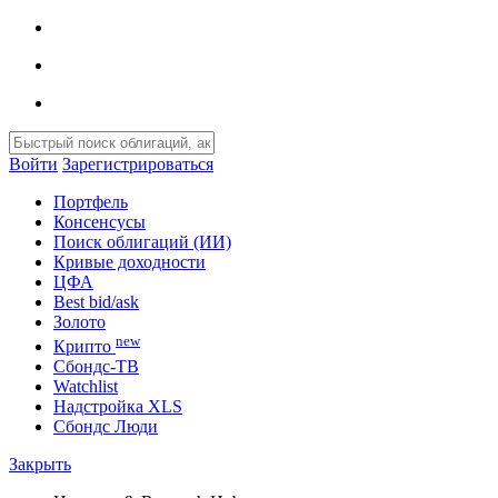
Войти
Зарегистрироваться
Портфель
Консенсусы
Поиск облигаций (ИИ)
Кривые доходности
ЦФА
Best bid/ask
Золото
new
Крипто
Сбондс-ТВ
Watchlist
Надстройка XLS
Сбондс Люди
Закрыть