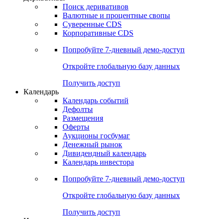
Поиск деривативов
Валютные и процентные свопы
Суверенные CDS
Корпоративные CDS
Попробуйте
7-дневный
демо-доступ
Откройте глобальную базу данных
Получить доступ
Календарь
Календарь событий
Дефолты
Размещения
Оферты
Аукционы госбумаг
Денежный рынок
Дивидендный календарь
Календарь инвестора
Попробуйте
7-дневный
демо-доступ
Откройте глобальную базу данных
Получить доступ