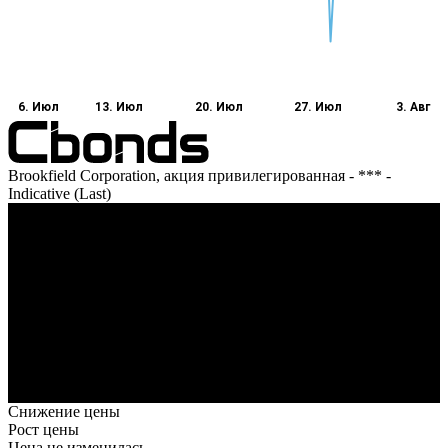
6. Июл
13. Июл
20. Июл
27. Июл
3. Авг
Brookfield Corporation, акция привилегированная - *** -
Indicative (Last)
Оборот
8. Июл
14. Июл
20. Июл
24. Июл
3. Авг
Снижение цены
Рост цены
Цена не изменилась