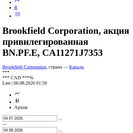
R
Brookfield Corporation, акция
привилегированная
BN.PF.E, CA11271J7353
Brookfield Corporation
, страна —
Канада
***
***
CAD
***
%
Last | 06.08.2026 01:59
Архив
—