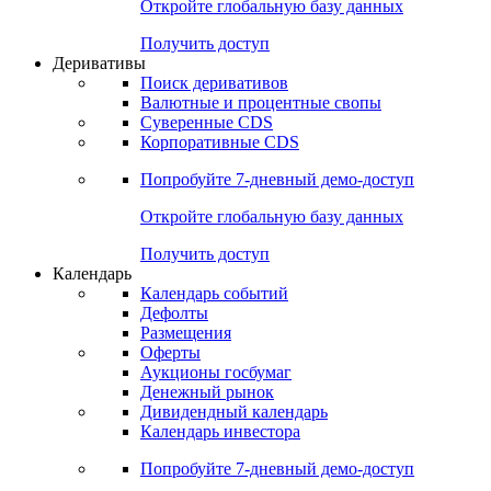
Откройте глобальную базу данных
Получить доступ
Деривативы
Поиск деривативов
Валютные и процентные свопы
Суверенные CDS
Корпоративные CDS
Попробуйте
7-дневный
демо-доступ
Откройте глобальную базу данных
Получить доступ
Календарь
Календарь событий
Дефолты
Размещения
Оферты
Аукционы госбумаг
Денежный рынок
Дивидендный календарь
Календарь инвестора
Попробуйте
7-дневный
демо-доступ