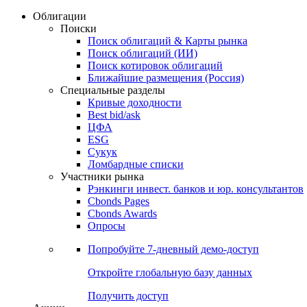
Облигации
Поиски
Поиск облигаций & Карты рынка
Поиск облигаций (ИИ)
Поиск котировок облигаций
Ближайшие размещения (Россия)
Специальные разделы
Кривые доходности
Best bid/ask
ЦФА
ESG
Сукук
Ломбардные списки
Участники рынка
Рэнкинги инвест. банков и юр. консультантов
Cbonds Pages
Cbonds Awards
Опросы
Попробуйте
7-дневный
демо-доступ
Откройте глобальную базу данных
Получить доступ