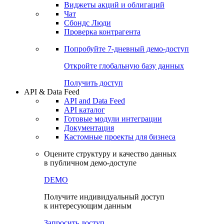
Виджеты акций и облигаций
Чат
Сбондс Люди
Проверка контрагента
Попробуйте
7-дневный
демо-доступ
Откройте глобальную базу данных
Получить доступ
API & Data Feed
API and Data Feed
API каталог
Готовые модули интеграции
Документация
Кастомные проекты для бизнеса
Оцените структуру и качество данных
в публичном демо-доступе
DEMO
Получите индивидуальный доступ
к интересующим данным
Запросить доступ