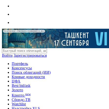
РЕКЛАМА • CBONDS-CONGRESS.RU
Войти
Зарегистрироваться
Портфель
Консенсусы
Поиск облигаций (ИИ)
Кривые доходности
ЦФА
Best bid/ask
Золото
new
Крипто
Сбондс-ТВ
Watchlist
Надстройка XLS