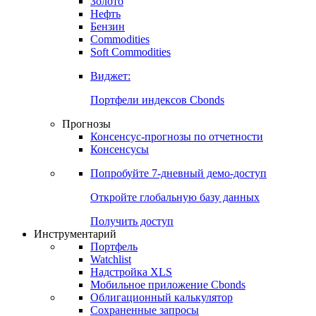
Золото
Нефть
Бензин
Commodities
Soft Commodities
Виджет:
Портфели индексов Cbonds
Прогнозы
Консенсус-прогнозы по отчетности
Консенсусы
Попробуйте
7-дневный
демо-доступ
Откройте глобальную базу данных
Получить доступ
Инструментарий
Портфель
Watchlist
Надстройка XLS
Мобильное приложение Cbonds
Облигационный калькулятор
Сохраненные запросы