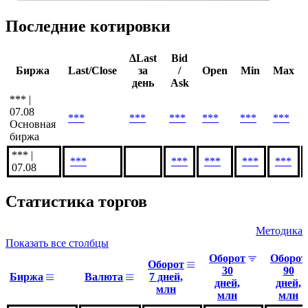
Последние котировки
ΔLast
Bid
Биржа
Last/Close
за
/
Open
Min
Max
день
Ask
*** |
07.08
***
***
***
***
***
***
Основная
биржа
*** |
***
***
***
***
***
07.08
Статистика торгов
Методика
Показать все столбцы
Оборот
Оборот
Оборот
30
90
Биржа
Валюта
7 дней,
дней,
дней,
млн
млн
млн