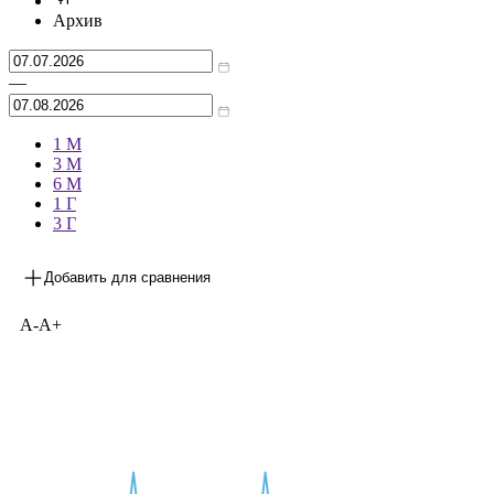
Архив
—
1 М
3 М
6 М
1 Г
3 Г
Добавить для сравнения