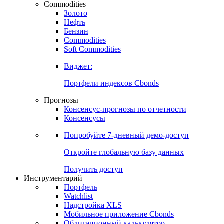
Commodities
Золото
Нефть
Бензин
Commodities
Soft Commodities
Виджет:
Портфели индексов Cbonds
Прогнозы
Консенсус-прогнозы по отчетности
Консенсусы
Попробуйте
7-дневный
демо-доступ
Откройте глобальную базу данных
Получить доступ
Инструментарий
Портфель
Watchlist
Надстройка XLS
Мобильное приложение Cbonds
Облигационный калькулятор