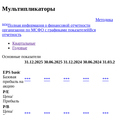
Мультипликаторы
Методика
new
Полная информация о финансовой отчетности
организации по МСФО с графиками показателей
Вся
отчетность
Квартальные
Годовые
Основные показатели
31.12.2025
30.06.2025
31.12.2024
30.06.2024
31.03.
EPS basic
Базовая
***
***
***
***
***
прибыль на
акцию
P/E
Цена/
Прибыль
P/B
Цена/
***
***
***
***
***