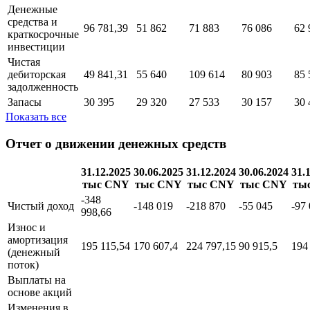
Денежные
средства и
96 781,39
51 862
71 883
76 086
62 
краткосрочные
инвестиции
Чистая
дебиторская
49 841,31
55 640
109 614
80 903
85 
задолженность
Запасы
30 395
29 320
27 533
30 157
30 
Показать все
Отчет о движении денежных средств
31.12.2025
30.06.2025
31.12.2024
30.06.2024
31.
тыс CNY
тыс CNY
тыс CNY
тыс CNY
ты
-348
Чистый доход
-148 019
-218 870
-55 045
-97
998,66
Износ и
амортизация
195 115,54
170 607,4
224 797,15
90 915,5
194
(денежный
поток)
Выплаты на
основе акций
Изменения в