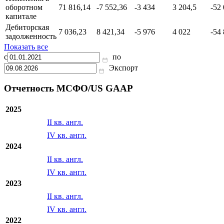
оборотном
71 816,14
-7 552,36
-3 434
3 204,5
-52
капитале
Дебиторская
7 036,23
8 421,34
-5 976
4 022
-54
задолженность
Показать все
с
по
Экспорт
Отчетность МСФО/US GAAP
2025
II кв. англ.
IV кв. англ.
2024
II кв. англ.
IV кв. англ.
2023
II кв. англ.
IV кв. англ.
2022