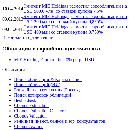
Эмитент MIE Holdings разместил еврооблигации на
16.04.2014
USD 500.0 млн. со ставкой купона 7.5%
Эмитент MIE Holdings разместил еврооблигации на
03.02.2013
USD 200 млн со ставкой купона 6,875%
Эмитент MIE Holdings разместил еврооблигации на
09.05.2011
USD 400 млн со ставкой купона 9.750%
Все новости организации
Облигации и еврооблигации эмитента
MIE Holdings Corporation, 0% perp., USD,
Облигации
Поиск облигаций & Карты рынка
Поиск облигаций (ИИ)
Ближайшие размещения (Россия)
Поиск котировок облигаций
Best bid/ask
Cbonds Estimation
Cbonds Estimation Onshore
Cbonds Valuation
Рэнкинги инвест. банков и юр. консультантов
Cbonds Awards