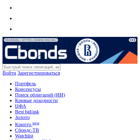
РЕКЛАМА • HTTPS://WWW.HSE.RU/
Войти
Зарегистрироваться
Портфель
Консенсусы
Поиск облигаций (ИИ)
Кривые доходности
ЦФА
Best bid/ask
Золото
new
Крипто
Сбондс-ТВ
Watchlist