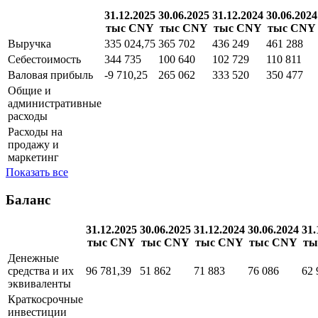
31.12.2025
30.06.2025
31.12.2024
30.06.2024
тыс CNY
тыс CNY
тыс CNY
тыс CNY
Выручка
335 024,75
365 702
436 249
461 288
Себестоимость
344 735
100 640
102 729
110 811
Валовая прибыль
-9 710,25
265 062
333 520
350 477
Общие и
административные
расходы
Расходы на
продажу и
маркетинг
Показать все
Баланс
31.12.2025
30.06.2025
31.12.2024
30.06.2024
31.
тыс CNY
тыс CNY
тыс CNY
тыс CNY
ты
Денежные
средства и их
96 781,39
51 862
71 883
76 086
62 
эквиваленты
Краткосрочные
инвестиции