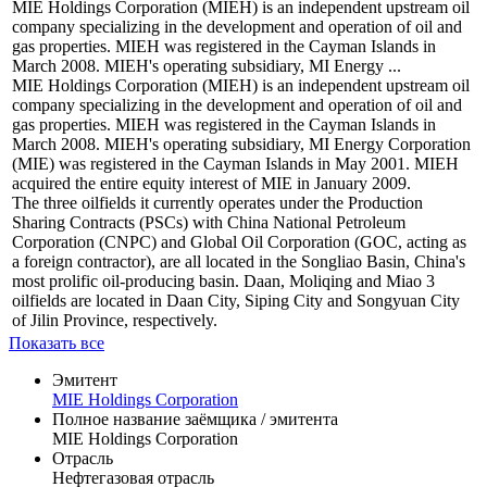
MIE Holdings Corporation (MIEH) is an independent upstream oil
company specializing in the development and operation of oil and
gas properties. MIEH was registered in the Cayman Islands in
March 2008. MIEH's operating subsidiary, MI Energy ...
MIE Holdings Corporation (MIEH) is an independent upstream oil
company specializing in the development and operation of oil and
gas properties. MIEH was registered in the Cayman Islands in
March 2008. MIEH's operating subsidiary, MI Energy Corporation
(MIE) was registered in the Cayman Islands in May 2001. MIEH
acquired the entire equity interest of MIE in January 2009.
The three oilfields it currently operates under the Production
Sharing Contracts (PSCs) with China National Petroleum
Corporation (CNPC) and Global Oil Corporation (GOC, acting as
a foreign contractor), are all located in the Songliao Basin, China's
most prolific oil-producing basin. Daan, Moliqing and Miao 3
oilfields are located in Daan City, Siping City and Songyuan City
of Jilin Province, respectively.
Показать все
Эмитент
MIE Holdings Corporation
Полное название заёмщика / эмитента
MIE Holdings Corporation
Отрасль
Нефтегазовая отрасль