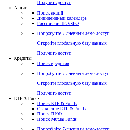
Получить доступ
Акции
Поиск акций
Дивидендный календарь
Российские IPO/SPO
Попробуйте
7-дневный
демо-доступ
Откройте глобальную базу данных
Получить доступ
Кредиты
Поиск кредитов
Попробуйте
7-дневный
демо-доступ
Откройте глобальную базу данных
Получить доступ
ETF & Funds
Поиск ETF & Funds
Сравнение ETF & Funds
Поиск ПИФ
Поиск Mutual Funds
Попробуйте
7-дневный
демо-доступ