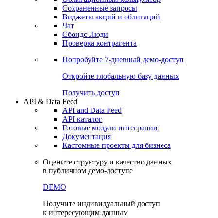
Сохраненные запросы
Виджеты акций и облигаций
Чат
Сбондс Люди
Проверка контрагента
Попробуйте
7-дневный
демо-доступ
Откройте глобальную базу данных
Получить доступ
API & Data Feed
API and Data Feed
API каталог
Готовые модули интеграции
Документация
Кастомные проекты для бизнеса
Оцените структуру и качество данных
в публичном демо-доступе
DEMO
Получите индивидуальный доступ
к интересующим данным