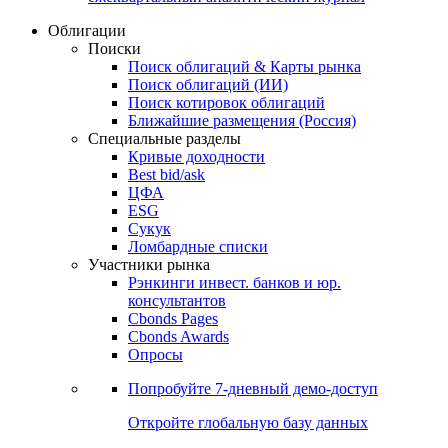
Облигации
Поиски
Поиск облигаций & Карты рынка
Поиск облигаций (ИИ)
Поиск котировок облигаций
Ближайшие размещения (Россия)
Специальные разделы
Кривые доходности
Best bid/ask
ЦФА
ESG
Сукук
Ломбардные списки
Участники рынка
Рэнкинги инвест. банков и юр.
консультантов
Cbonds Pages
Cbonds Awards
Опросы
Попробуйте
7-дневный
демо-доступ
Откройте глобальную базу данных