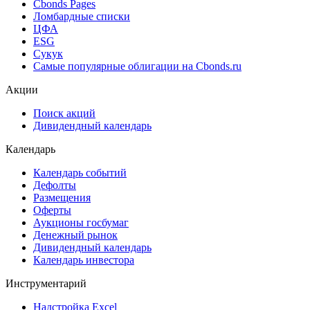
Cbonds Pages
Ломбардные списки
ЦФА
ESG
Сукук
Самые популярные облигации на Cbonds.ru
Акции
Поиск акций
Дивидендный календарь
Календарь
Календарь событий
Дефолты
Размещения
Оферты
Аукционы госбумаг
Денежный рынок
Дивидендный календарь
Календарь инвестора
Инструментарий
Надстройка Excel