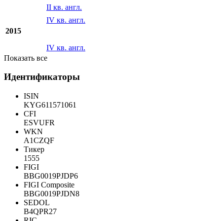
II кв. англ.
IV кв. англ.
2015
IV кв. англ.
Показать все
Идентификаторы
ISIN
KYG611571061
CFI
ESVUFR
WKN
A1CZQF
Тикер
1555
FIGI
BBG0019PJDP6
FIGI Composite
BBG0019PJDN8
SEDOL
B4QPR27
RIC