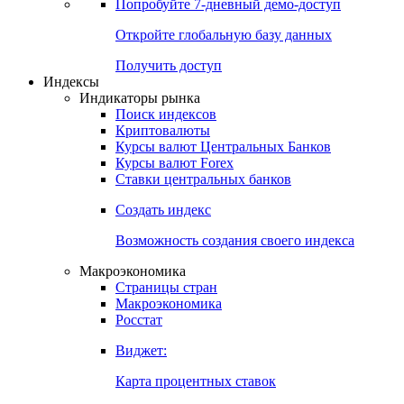
Попробуйте
7-дневный
демо-доступ
Откройте глобальную базу данных
Получить доступ
Индексы
Индикаторы рынка
Поиск индексов
Криптовалюты
Курсы валют Центральных Банков
Курсы валют Forex
Ставки центральных банков
Создать индекс
Возможность создания своего индекса
Макроэкономика
Страницы стран
Макроэкономика
Росстат
Виджет:
Карта процентных ставок