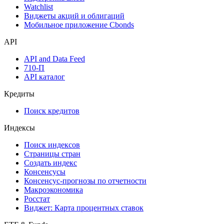
Watchlist
Виджеты акций и облигаций
Мобильное приложение Cbonds
API
API and Data Feed
710-П
API каталог
Кредиты
Поиск кредитов
Индексы
Поиск индексов
Страницы стран
Создать индекс
Консенсусы
Консенсус-прогнозы по отчетности
Макроэкономика
Росстат
Виджет: Карта процентных ставок