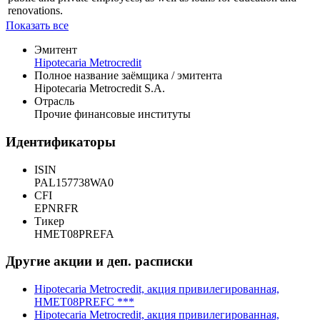
loans for merchants, restaurants, grocery stores, mechanical
workshops, beauty salons, and laundry; mortgage loans for houses,
apartments, and shops; and financing for small businesses, and
public and private employees, as well as loans for education and
renovations.
Показать все
Эмитент
Hipotecaria Metrocredit
Полное название заёмщика / эмитента
Hipotecaria Metrocredit S.A.
Отрасль
Прочие финансовые институты
Идентификаторы
ISIN
PAL157738WA0
CFI
EPNRFR
Тикер
HMET08PREFA
Другие акции и деп. расписки