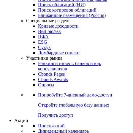
Облигации
Поиски
Поиск облигаций & Карты рынка
Поиск облигаций (ИИ)
Поиск котировок облигаций
Ближайшие размещения (Россия)
Специальные разделы
Кривые доходности
Best bid/ask
ЦФА
ESG
Сукук
Ломбардные списки
Участники рынка
Рэнкинги инвест. банков и юр.
консультантов
Cbonds Pages
Cbonds Awards
Опросы
Попробуйте
7-дневный
демо-доступ
Откройте глобальную базу данных