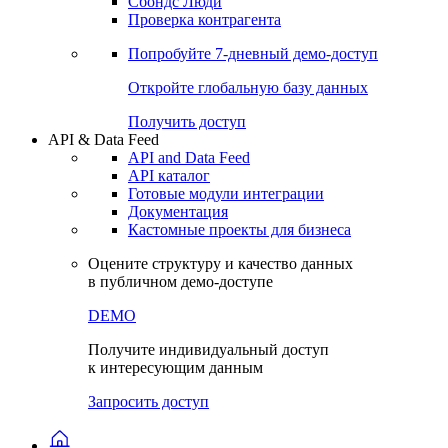
Сохраненные запросы
Виджеты акций и облигаций
Чат
Сбондс Люди
Проверка контрагента
Попробуйте
7-дневный
демо-доступ
Откройте глобальную базу данных
Получить доступ
API & Data Feed
API and Data Feed
API каталог
Готовые модули интеграции
Документация
Кастомные проекты для бизнеса
Оцените структуру и качество данных
в публичном демо-доступе
DEMO
Получите индивидуальный доступ
к интересующим данным