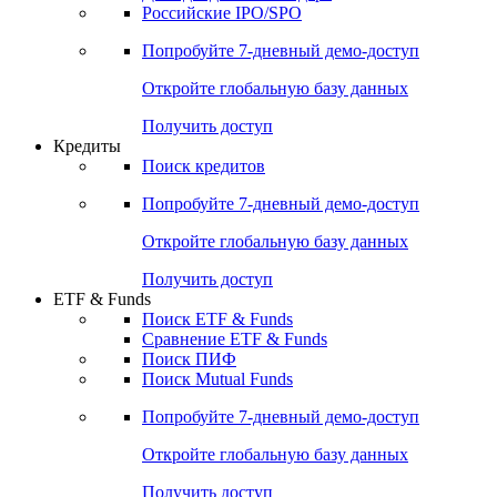
Получить доступ
Акции
Поиск акций
Дивидендный календарь
Российские IPO/SPO
Попробуйте
7-дневный
демо-доступ
Откройте глобальную базу данных
Получить доступ
Кредиты
Поиск кредитов
Попробуйте
7-дневный
демо-доступ
Откройте глобальную базу данных
Получить доступ
ETF & Funds
Поиск ETF & Funds
Сравнение ETF & Funds
Поиск ПИФ
Поиск Mutual Funds
Попробуйте
7-дневный
демо-доступ