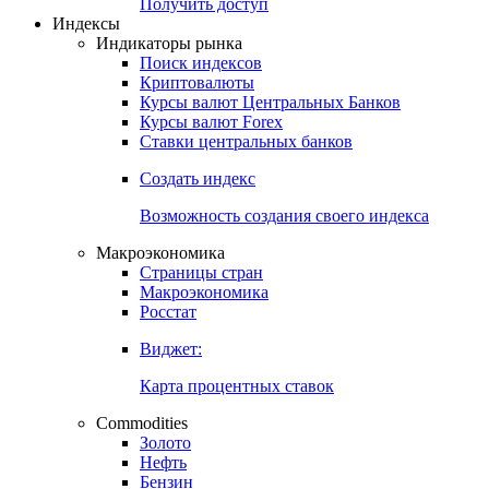
Попробуйте
7-дневный
демо-доступ
Откройте глобальную базу данных
Получить доступ
Индексы
Индикаторы рынка
Поиск индексов
Криптовалюты
Курсы валют Центральных Банков
Курсы валют Forex
Ставки центральных банков
Создать индекс
Возможность создания своего индекса
Макроэкономика
Страницы стран
Макроэкономика
Росстат
Виджет:
Карта процентных ставок