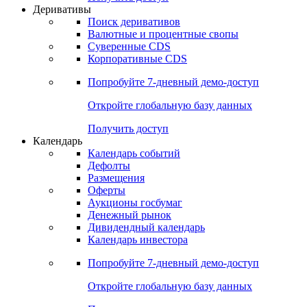
Откройте глобальную базу данных
Получить доступ
Деривативы
Поиск деривативов
Валютные и процентные свопы
Суверенные CDS
Корпоративные CDS
Попробуйте
7-дневный
демо-доступ
Откройте глобальную базу данных
Получить доступ
Календарь
Календарь событий
Дефолты
Размещения
Оферты
Аукционы госбумаг
Денежный рынок
Дивидендный календарь
Календарь инвестора