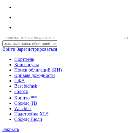
РЕКЛАМА • HTTPS://WWW.HSE.RU/
Войти
Зарегистрироваться
Портфель
Консенсусы
Поиск облигаций (ИИ)
Кривые доходности
ЦФА
Best bid/ask
Золото
new
Крипто
Сбондс-ТВ
Watchlist