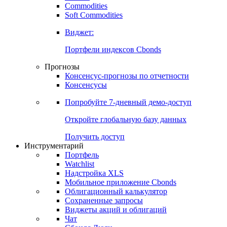
Commodities
Золото
Нефть
Бензин
Commodities
Soft Commodities
Виджет:
Портфели индексов Cbonds
Прогнозы
Консенсус-прогнозы по отчетности
Консенсусы
Попробуйте
7-дневный
демо-доступ
Откройте глобальную базу данных
Получить доступ
Инструментарий
Портфель
Watchlist
Надстройка XLS
Мобильное приложение Cbonds
Облигационный калькулятор