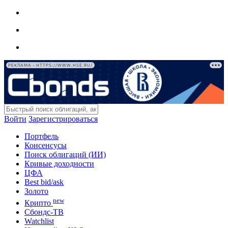
РЕКЛАМА • HTTPS://WWW.HSE.RU/
Войти
Зарегистрироваться
Портфель
Консенсусы
Поиск облигаций (ИИ)
Кривые доходности
ЦФА
Best bid/ask
Золото
new
Крипто
Сбондс-ТВ
Watchlist