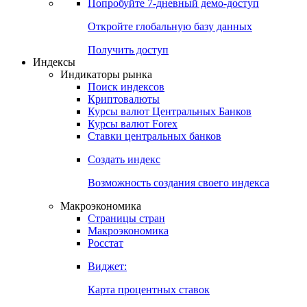
Попробуйте
7-дневный
демо-доступ
Откройте глобальную базу данных
Получить доступ
Индексы
Индикаторы рынка
Поиск индексов
Криптовалюты
Курсы валют Центральных Банков
Курсы валют Forex
Ставки центральных банков
Создать индекс
Возможность создания своего индекса
Макроэкономика
Страницы стран
Макроэкономика
Росстат
Виджет:
Карта процентных ставок