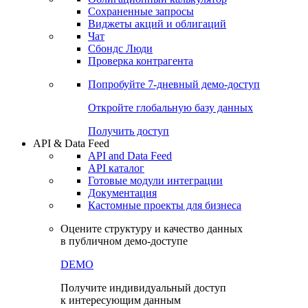
Сохраненные запросы
Виджеты акций и облигаций
Чат
Сбондс Люди
Проверка контрагента
Попробуйте
7-дневный
демо-доступ
Откройте глобальную базу данных
Получить доступ
API & Data Feed
API and Data Feed
API каталог
Готовые модули интеграции
Документация
Кастомные проекты для бизнеса
Оцените структуру и качество данных
в публичном демо-доступе
DEMO
Получите индивидуальный доступ
к интересующим данным