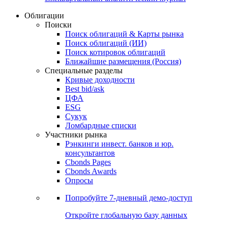
Облигации
Поиски
Поиск облигаций & Карты рынка
Поиск облигаций (ИИ)
Поиск котировок облигаций
Ближайшие размещения (Россия)
Специальные разделы
Кривые доходности
Best bid/ask
ЦФА
ESG
Сукук
Ломбардные списки
Участники рынка
Рэнкинги инвест. банков и юр.
консультантов
Cbonds Pages
Cbonds Awards
Опросы
Попробуйте
7-дневный
демо-доступ
Откройте глобальную базу данных