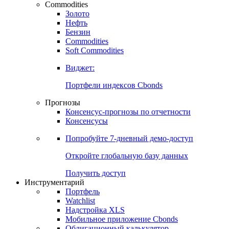
Commodities
Золото
Нефть
Бензин
Commodities
Soft Commodities
Виджет:
Портфели индексов Cbonds
Прогнозы
Консенсус-прогнозы по отчетности
Консенсусы
Попробуйте
7-дневный
демо-доступ
Откройте глобальную базу данных
Получить доступ
Инструментарий
Портфель
Watchlist
Надстройка XLS
Мобильное приложение Cbonds
Облигационный калькулятор