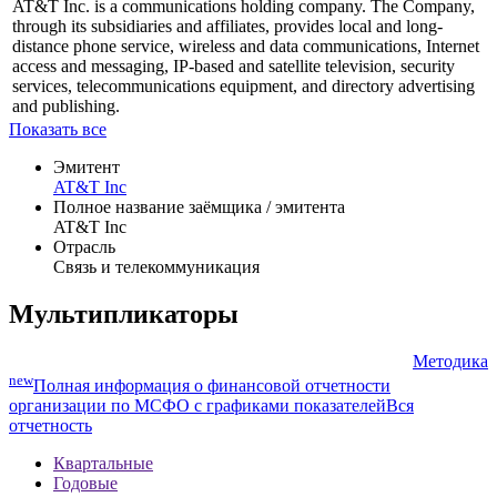
AT&T Inc. is a communications holding company. The Company,
through its subsidiaries and affiliates, provides local and long-
distance phone service, wireless and data communications, Internet
access and messaging, IP-based and satellite television, security
services, telecommunications equipment, and directory advertising
and publishing.
Показать все
Эмитент
AT&T Inc
Полное название заёмщика / эмитента
AT&T Inc
Отрасль
Связь и телекоммуникация
Мультипликаторы
Методика
new
Полная информация о финансовой отчетности
организации по МСФО с графиками показателей
Вся
отчетность
Квартальные
Годовые