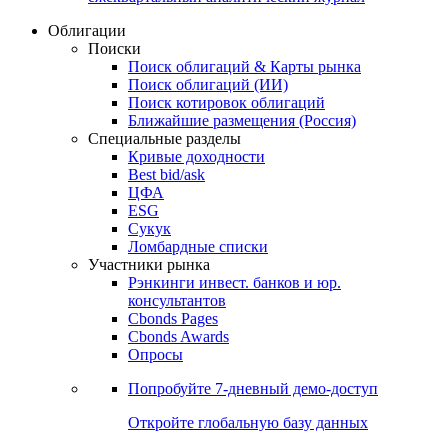
Облигации
Поиски
Поиск облигаций & Карты рынка
Поиск облигаций (ИИ)
Поиск котировок облигаций
Ближайшие размещения (Россия)
Специальные разделы
Кривые доходности
Best bid/ask
ЦФА
ESG
Сукук
Ломбардные списки
Участники рынка
Рэнкинги инвест. банков и юр.
консультантов
Cbonds Pages
Cbonds Awards
Опросы
Попробуйте
7-дневный
демо-доступ
Откройте глобальную базу данных