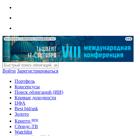
РЕКЛАМА • CBONDS-CONGRESS.RU
Войти
Зарегистрироваться
Портфель
Консенсусы
Поиск облигаций (ИИ)
Кривые доходности
ЦФА
Best bid/ask
Золото
new
Крипто
Сбондс-ТВ
Watchlist