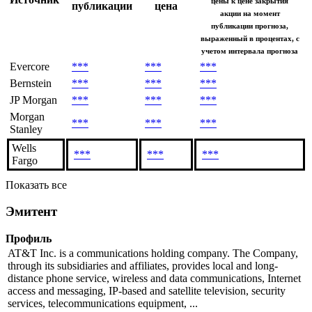
цены к цене закрытия
публикации
цена
акции на момент
публикации прогноза,
выраженный в процентах, с
учетом интервала прогноза
Evercore
***
***
***
Bernstein
***
***
***
JP Morgan
***
***
***
Morgan
***
***
***
Stanley
Wells
***
***
***
Fargo
Показать все
Эмитент
Профиль
AT&T Inc. is a communications holding company. The Company,
through its subsidiaries and affiliates, provides local and long-
distance phone service, wireless and data communications, Internet
access and messaging, IP-based and satellite television, security
services, telecommunications equipment, ...