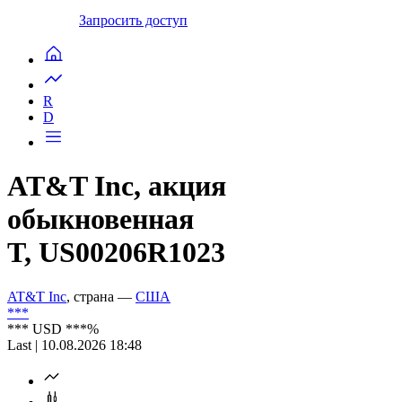
Запросить доступ
R
D
AT&T Inc, акция
обыкновенная
T, US00206R1023
AT&T Inc
, страна —
США
***
***
USD
***
%
Last | 10.08.2026 18:48