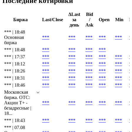
Последние котировки
ΔLast
Bid
Биржа
Last/Close
за
/
Open
Min
день
Ask
*** | 18:48
Основная
***
***
***
***
***
*
биржа
*** | 18:48
***
***
***
***
*** | 17:37
***
***
***
***
***
*
*** | 18:12
***
***
***
***
***
*
*** | 18:26
***
***
***
***
***
*
*** | 18:31
***
***
***
***
***
*
*** | 18:46
***
***
***
***
***
*
Московская
биржа. OTC:
Акции T+ -
***
***
***
***
***
*
безадресные |
18...
*** | 18:43
***
***
***
***
***
*
*** | 07.08