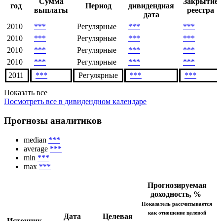
Сумма
Закрытие
год
Период
дивидендная
выплаты
реестра
дата
2010
***
Регулярные
***
***
2010
***
Регулярные
***
***
2010
***
Регулярные
***
***
2010
***
Регулярные
***
***
2011
***
Регулярные
***
***
Показать все
Посмотреть все в дивидендном календаре
Прогнозы аналитиков
median
***
average
***
min
***
max
***
Прогнозируемая
доходность, %
Показатель рассчитывается
как отношение целевой
Дата
Целевая
Источник