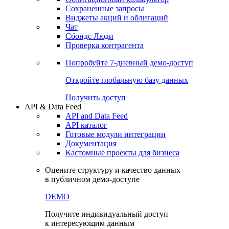
Сохраненные запросы
Виджеты акций и облигаций
Чат
Сбондс Люди
Проверка контрагента
Попробуйте
7-дневный
демо-доступ
Откройте глобальную базу данных
Получить доступ
API & Data Feed
API and Data Feed
API каталог
Готовые модули интеграции
Документация
Кастомные проекты для бизнеса
Оцените структуру и качество данных
в публичном демо-доступе
DEMO
Получите индивидуальный доступ
к интересующим данным