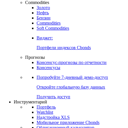
Commodities
Золото
Нефть
Бензин
Commodities
Soft Commodities
Виджет:
Портфели индексов Cbonds
Прогнозы
Консенсус-прогнозы по отчетности
Консенсусы
Попробуйте
7-дневный
демо-доступ
Откройте глобальную базу данных
Получить доступ
Инструментарий
Портфель
Watchlist
Надстройка XLS
Мобильное приложение Cbonds
Облигационный калькулятор