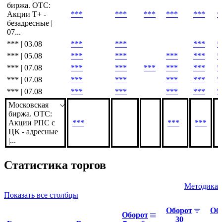
биржа. OTC:
Акции T+ -
***
***
***
***
***
*
безадресные |
07...
*** | 03.08
***
***
***
*
*** | 05.08
***
***
***
***
*
*** | 07.08
***
***
***
***
***
*
*** | 07.08
***
***
***
***
*
*** | 07.08
***
***
***
***
*
Московская
биржа. OTC:
Акции РПС с
***
***
***
ЦК - адресные
|...
Статистика торгов
Методика
Показать все столбцы
Оборот
Об
Оборот
30