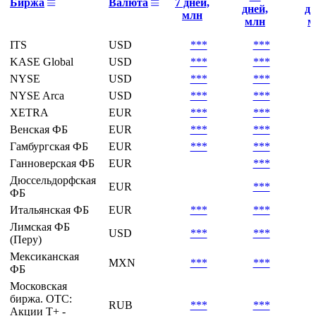
Биржа
Валюта
7 дней,
дней,
дн
млн
млн
м
ITS
USD
***
***
KASE Global
USD
***
***
NYSE
USD
***
***
NYSE Arca
USD
***
***
XETRA
EUR
***
***
Венская ФБ
EUR
***
***
Гамбургская ФБ
EUR
***
***
Ганноверская ФБ
EUR
***
Дюссельдорфская
EUR
***
ФБ
Итальянская ФБ
EUR
***
***
Лимская ФБ
USD
***
***
(Перу)
Мексиканская
MXN
***
***
ФБ
Московская
биржа. OTC:
RUB
***
***
Акции T+ -