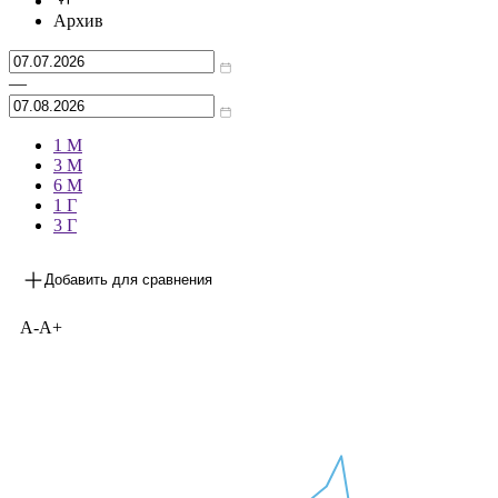
Архив
—
1 М
3 М
6 М
1 Г
3 Г
Добавить для сравнения