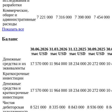
исследования и
разработки
Коммерческие,
общие и
7 221 000
7 316 000
7 398 000
7 454 000
административные
расходы
Показать все
Баланс
30.06.2026
31.03.2026
31.12.2025
30.09.2025
30.
тыс USD
тыс USD
тыс USD
тыс USD
ты
Денежные
средства и их
17 570 000
11 964 000
18 234 000
20 272 000
10 
эквиваленты
Краткосрочные
инвестиции
Денежные
средства и
17 570 000
11 964 000
18 234 000
20 272 000
10 
краткосрочные
инвестиции
Чистая
дебиторская
8 521 000
8 335 000
8 843 000
8 936 000
8 8
задолженность