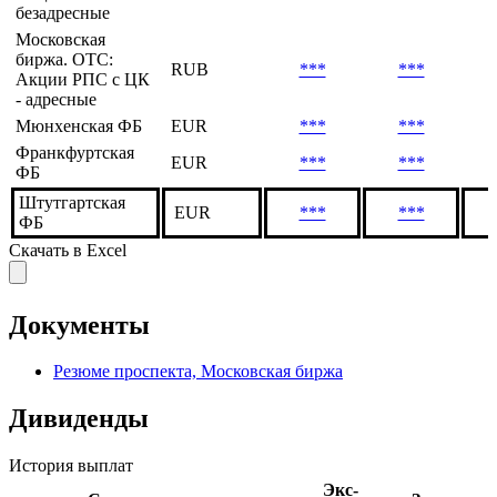
безадресные
Московская
биржа. OTC:
RUB
***
***
Акции РПС с ЦК
- адресные
Мюнхенская ФБ
EUR
***
***
Франкфуртская
EUR
***
***
ФБ
Штутгартская
EUR
***
***
ФБ
Скачать в Excel
Документы
Резюме проспекта, Московская биржа
Дивиденды
История выплат
Экс-