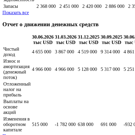
Запасы
2 368 000
2 451 000
2 420 000
2 886 000
2 3
Показать все
Отчет о движении денежных средств
30.06.2026
31.03.2026
31.12.2025
30.09.2025
30.06
тыс USD
тыс USD
тыс USD
тыс USD
тыс
Чистый
4 655 000
3 867 000
4 519 000
9 314 000
4 861
доход
Износ и
амортизация
4 966 000
4 966 000
5 128 000
5 317 000
5 251
(денежный
поток)
Отложенный
налог на
прибыль
Выплаты на
основе
акций
Изменения в
оборотном
515 000
-1 782 000
638 000
691 000
-932 
капитале