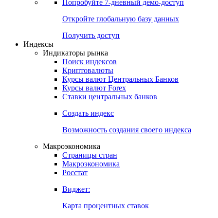
Попробуйте
7-дневный
демо-доступ
Откройте глобальную базу данных
Получить доступ
Индексы
Индикаторы рынка
Поиск индексов
Криптовалюты
Курсы валют Центральных Банков
Курсы валют Forex
Ставки центральных банков
Создать индекс
Возможность создания своего индекса
Макроэкономика
Страницы стран
Макроэкономика
Росстат
Виджет:
Карта процентных ставок