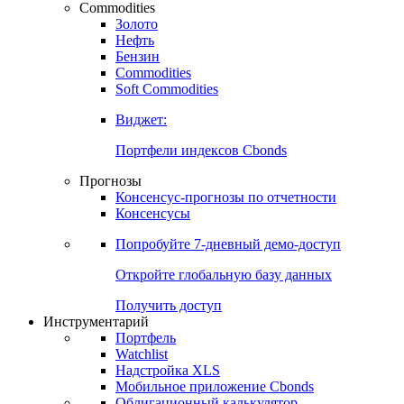
Commodities
Золото
Нефть
Бензин
Commodities
Soft Commodities
Виджет:
Портфели индексов Cbonds
Прогнозы
Консенсус-прогнозы по отчетности
Консенсусы
Попробуйте
7-дневный
демо-доступ
Откройте глобальную базу данных
Получить доступ
Инструментарий
Портфель
Watchlist
Надстройка XLS
Мобильное приложение Cbonds
Облигационный калькулятор