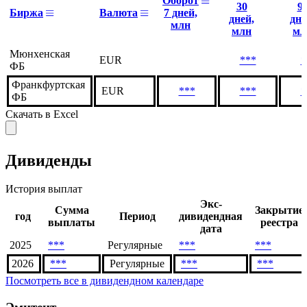
Оборот
30
9
Биржа
Валюта
7 дней,
дней,
дне
млн
млн
мл
Мюнхенская
EUR
***
*
ФБ
Франкфуртская
EUR
***
***
*
ФБ
Скачать в Excel
Дивиденды
История выплат
Экс-
Сумма
Закрытие
год
Период
дивидендная
выплаты
реестра
дата
2025
***
Регулярные
***
***
2026
***
Регулярные
***
***
Посмотреть все в дивидендном календаре