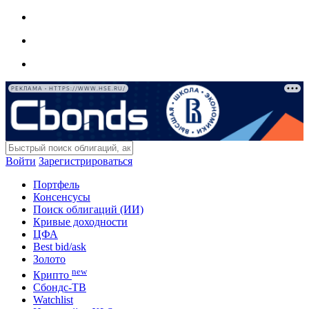
РЕКЛАМА • HTTPS://WWW.HSE.RU/
Войти
Зарегистрироваться
Портфель
Консенсусы
Поиск облигаций (ИИ)
Кривые доходности
ЦФА
Best bid/ask
Золото
new
Крипто
Сбондс-ТВ
Watchlist