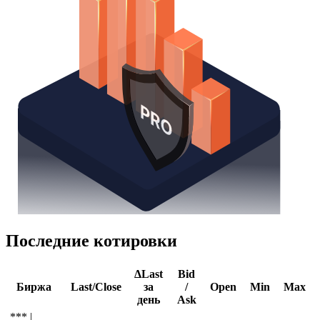
Последние котировки
ΔLast
Bid
Биржа
Last/Close
за
/
Open
Min
Max
день
Ask
*** |