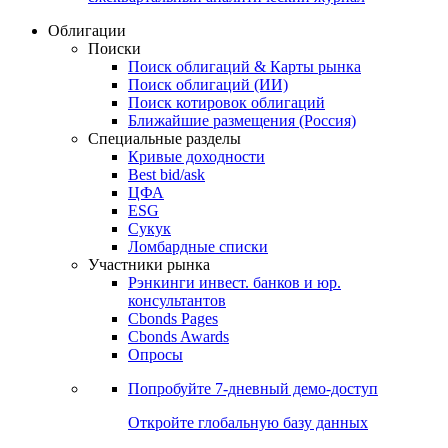
Облигации
Поиски
Поиск облигаций & Карты рынка
Поиск облигаций (ИИ)
Поиск котировок облигаций
Ближайшие размещения (Россия)
Специальные разделы
Кривые доходности
Best bid/ask
ЦФА
ESG
Сукук
Ломбардные списки
Участники рынка
Рэнкинги инвест. банков и юр.
консультантов
Cbonds Pages
Cbonds Awards
Опросы
Попробуйте
7-дневный
демо-доступ
Откройте глобальную базу данных