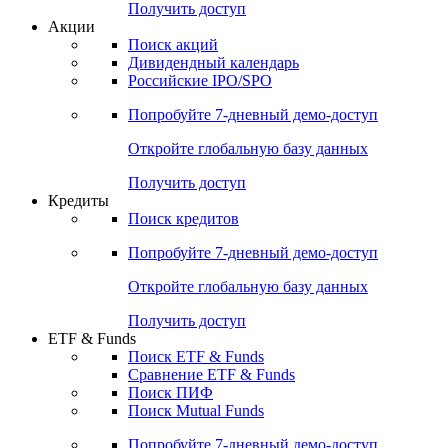
Получить доступ
Акции
Поиск акций
Дивидендный календарь
Российские IPO/SPO
Попробуйте
7-дневный
демо-доступ
Откройте глобальную базу данных
Получить доступ
Кредиты
Поиск кредитов
Попробуйте
7-дневный
демо-доступ
Откройте глобальную базу данных
Получить доступ
ETF & Funds
Поиск ETF & Funds
Сравнение ETF & Funds
Поиск ПИФ
Поиск Mutual Funds
Попробуйте
7-дневный
демо-доступ