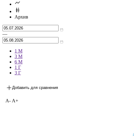
Архив
—
1 М
3 М
6 М
1 Г
3 Г
Добавить для сравнения