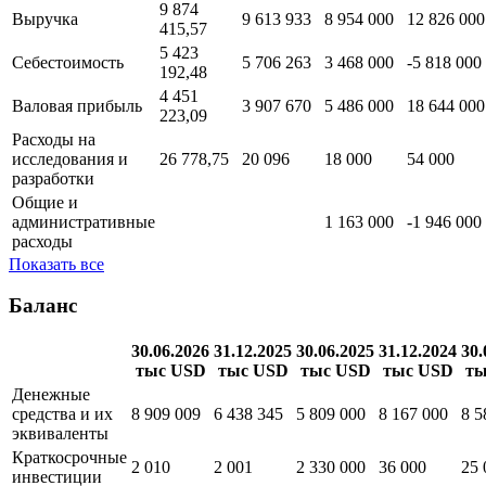
9 874
Выручка
9 613 933
8 954 000
12 826 000
415,57
5 423
Себестоимость
5 706 263
3 468 000
-5 818 000
192,48
4 451
Валовая прибыль
3 907 670
5 486 000
18 644 000
223,09
Расходы на
исследования и
26 778,75
20 096
18 000
54 000
разработки
Общие и
административные
1 163 000
-1 946 000
расходы
Показать все
Баланс
30.06.2026
31.12.2025
30.06.2025
31.12.2024
30.
тыс USD
тыс USD
тыс USD
тыс USD
ты
Денежные
средства и их
8 909 009
6 438 345
5 809 000
8 167 000
8 5
эквиваленты
Краткосрочные
2 010
2 001
2 330 000
36 000
25 
инвестиции