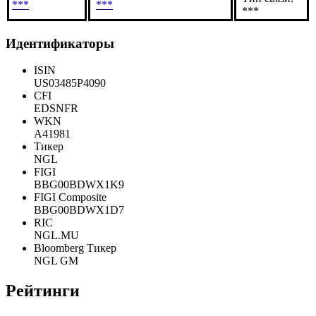
***
***
***
Идентификаторы
ISIN
US03485P4090
CFI
EDSNFR
WKN
A41981
Тикер
NGL
FIGI
BBG00BDWX1K9
FIGI Composite
BBG00BDWX1D7
RIC
NGL.MU
Bloomberg Тикер
NGL GM
Рейтинги