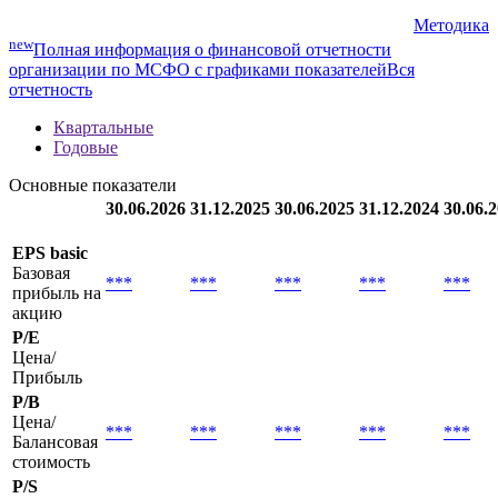
Методика
new
Полная информация о финансовой отчетности
организации по МСФО с графиками показателей
Вся
отчетность
Квартальные
Годовые
Основные показатели
30.06.2026
31.12.2025
30.06.2025
31.12.2024
30.06.
EPS basic
Базовая
***
***
***
***
***
прибыль на
акцию
P/E
Цена/
Прибыль
P/B
Цена/
***
***
***
***
***
Балансовая
стоимость
P/S