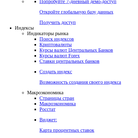
Попробуйте
7-дневный
демо-доступ
Откройте глобальную базу данных
Получить доступ
Индексы
Индикаторы рынка
Поиск индексов
Криптовалюты
Курсы валют Центральных Банков
Курсы валют Forex
Ставки центральных банков
Создать индекс
Возможность создания своего индекса
Макроэкономика
Страницы стран
Макроэкономика
Росстат
Виджет:
Карта процентных ставок