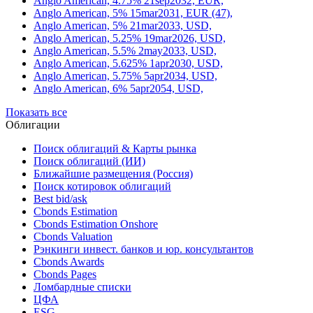
Anglo American, 4.75% 21sep2032, EUR,
Anglo American, 5% 15mar2031, EUR (47),
Anglo American, 5% 21mar2033, USD,
Anglo American, 5.25% 19mar2026, USD,
Anglo American, 5.5% 2may2033, USD,
Anglo American, 5.625% 1apr2030, USD,
Anglo American, 5.75% 5apr2034, USD,
Anglo American, 6% 5apr2054, USD,
Показать все
Облигации
Поиск облигаций & Карты рынка
Поиск облигаций (ИИ)
Ближайшие размещения (Россия)
Поиск котировок облигаций
Best bid/ask
Cbonds Estimation
Cbonds Estimation Onshore
Cbonds Valuation
Рэнкинги инвест. банков и юр. консультантов
Cbonds Awards
Cbonds Pages
Ломбардные списки
ЦФА
ESG