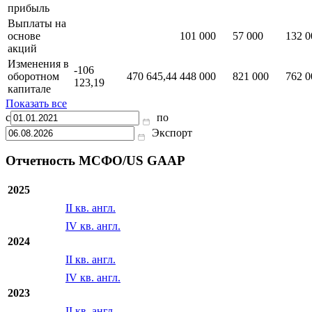
прибыль
Выплаты на
основе
101 000
57 000
132 0
акций
Изменения в
-106
оборотном
470 645,44
448 000
821 000
762 0
123,19
капитале
Показать все
с
по
Экспорт
Отчетность МСФО/US GAAP
2025
II кв. англ.
IV кв. англ.
2024
II кв. англ.
IV кв. англ.
2023
II кв. англ.