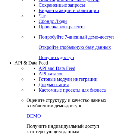
Сохраненные запросы
Виджеты акций и облигаций
Чат
Сбондс Люди
Проверка контрагента
Попробуйте
7-дневный
демо-доступ
Откройте глобальную базу данных
Получить доступ
API & Data Feed
API and Data Feed
API каталог
Готовые модули интеграции
Документация
Кастомные проекты для бизнеса
Оцените структуру и качество данных
в публичном демо-доступе
DEMO
Получите индивидуальный доступ
к интересующим данным