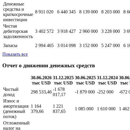
Денежные
средства и
8 911 020
6 440 345
8 139 000
8 203 000
8 6
краткосрочные
инвестиции
Чистая
дебиторская
3 402 572
3 918 427
2 960 000
3 228 000
3 6
задолженность
Запасы
2 994 465
3 014 098
3 152 000
5 247 000
6 1
Показать все
Отчет о движении денежных средств
30.06.2026
31.12.2025
30.06.2025
31.12.2024
30.06
тыс USD
тыс USD
тыс USD
тыс USD
тыс
Чистый
-1 678
298 533,46
-1 879 000
-252 000
-672 
доход
017,17
Износ и
амортизация
1 164
1 221
1 085 000
1 610 000
1 462
(денежный
379,66
837,65
поток)
Отложенный
налог на