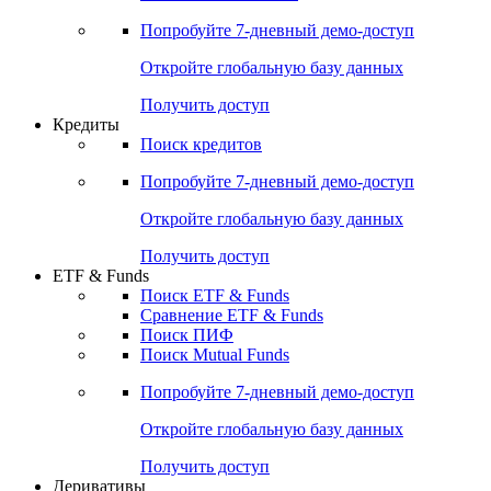
Акции
Поиск акций
Дивидендный календарь
Российские IPO/SPO
Попробуйте
7-дневный
демо-доступ
Откройте глобальную базу данных
Получить доступ
Кредиты
Поиск кредитов
Попробуйте
7-дневный
демо-доступ
Откройте глобальную базу данных
Получить доступ
ETF & Funds
Поиск ETF & Funds
Сравнение ETF & Funds
Поиск ПИФ
Поиск Mutual Funds
Попробуйте
7-дневный
демо-доступ