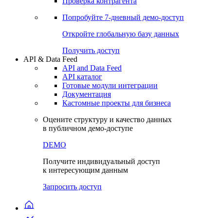
Виджеты акций и облигаций
Чат
Сбондс Люди
Проверка контрагента
Попробуйте
7-дневный
демо-доступ
Откройте глобальную базу данных
Получить доступ
API & Data Feed
API and Data Feed
API каталог
Готовые модули интеграции
Документация
Кастомные проекты для бизнеса
Оцените структуру и качество данных
в публичном демо-доступе
DEMO
Получите индивидуальный доступ
к интересующим данным
Запросить доступ