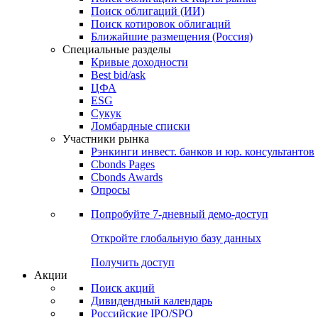
Облигации
Поиски
Поиск облигаций & Карты рынка
Поиск облигаций (ИИ)
Поиск котировок облигаций
Ближайшие размещения (Россия)
Специальные разделы
Кривые доходности
Best bid/ask
ЦФА
ESG
Сукук
Ломбардные списки
Участники рынка
Рэнкинги инвест. банков и юр. консультантов
Cbonds Pages
Cbonds Awards
Опросы
Попробуйте
7-дневный
демо-доступ
Откройте глобальную базу данных
Получить доступ