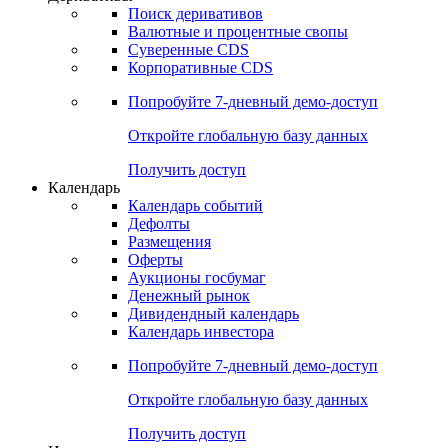
Откройте глобальную базу данных
Получить доступ
Деривативы
Поиск деривативов
Валютные и процентные свопы
Суверенные CDS
Корпоративные CDS
Попробуйте
7-дневный
демо-доступ
Откройте глобальную базу данных
Получить доступ
Календарь
Календарь событий
Дефолты
Размещения
Оферты
Аукционы госбумаг
Денежный рынок
Дивидендный календарь
Календарь инвестора
Попробуйте
7-дневный
демо-доступ