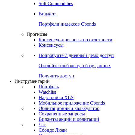
Золото
Нефть
Бензин
Commodities
Soft Commodities
Виджет:
Портфели индексов Cbonds
Прогнозы
Консенсус-прогнозы по отчетности
Консенсусы
Попробуйте
7-дневный
демо-доступ
Откройте глобальную базу данных
Получить доступ
Инструментарий
Портфель
Watchlist
Надстройка XLS
Мобильное приложение Cbonds
Облигационный калькулятор
Сохраненные запросы