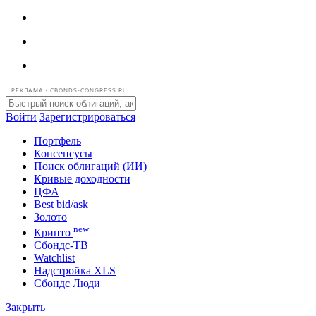
РЕКЛАМА • CBONDS-CONGRESS.RU
Войти
Зарегистрироваться
Портфель
Консенсусы
Поиск облигаций (ИИ)
Кривые доходности
ЦФА
Best bid/ask
Золото
new
Крипто
Сбондс-ТВ
Watchlist
Надстройка XLS