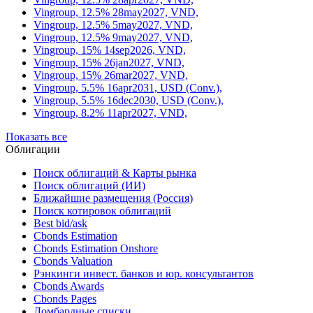
Vingroup, 12.5% 28may2027, VND,
Vingroup, 12.5% 5may2027, VND,
Vingroup, 12.5% 9may2027, VND,
Vingroup, 15% 14sep2026, VND,
Vingroup, 15% 26jan2027, VND,
Vingroup, 15% 26mar2027, VND,
Vingroup, 5.5% 16apr2031, USD (Conv.),
Vingroup, 5.5% 16dec2030, USD (Conv.),
Vingroup, 8.2% 11apr2027, VND,
Показать все
Облигации
Поиск облигаций & Карты рынка
Поиск облигаций (ИИ)
Ближайшие размещения (Россия)
Поиск котировок облигаций
Best bid/ask
Cbonds Estimation
Cbonds Estimation Onshore
Cbonds Valuation
Рэнкинги инвест. банков и юр. консультантов
Cbonds Awards
Cbonds Pages
Ломбардные списки