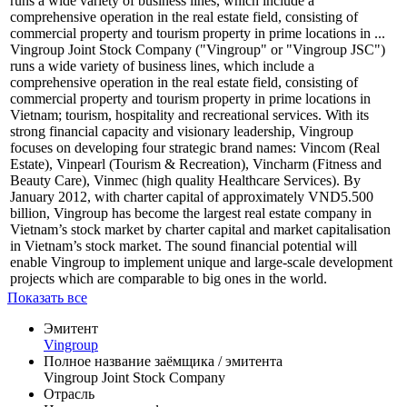
runs a wide variety of business lines, which include a
comprehensive operation in the real estate field, consisting of
commercial property and tourism property in prime locations in ...
Vingroup Joint Stock Company ("Vingroup" or "Vingroup JSC")
runs a wide variety of business lines, which include a
comprehensive operation in the real estate field, consisting of
commercial property and tourism property in prime locations in
Vietnam; tourism, hospitality and recreational services. With its
strong financial capacity and visionary leadership, Vingroup
focuses on developing four strategic brand names: Vincom (Real
Estate), Vinpearl (Tourism & Recreation), Vincharm (Fitness and
Beauty Care), Vinmec (high quality Healthcare Services). By
January 2012, with charter capital of approximately VND5.500
billion, Vingroup has become the largest real estate company in
Vietnam’s stock market by charter capital and market capitalisation
in Vietnam’s stock market. The sound financial potential will
enable Vingroup to implement unique and large-scale development
projects which are comparable to big ones in the world.
Показать все
Эмитент
Vingroup
Полное название заёмщика / эмитента
Vingroup Joint Stock Company
Отрасль