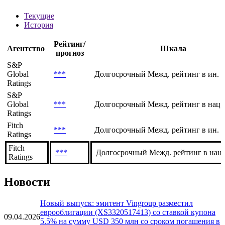
Текущие
История
Рейтинг/
Агентство
Шкала
прогноз
S&P
Global
***
Долгосрочный Межд. рейтинг в ин. 
Ratings
S&P
Global
***
Долгосрочный Межд. рейтинг в нац.
Ratings
Fitch
***
Долгосрочный Межд. рейтинг в ин. в
Ratings
Fitch
***
Долгосрочный Межд. рейтинг в нац.
Ratings
Новости
Новый выпуск: эмитент Vingroup разместил
еврооблигации (XS3320517413) со ставкой купона
09.04.2026
5.5% на сумму USD 350 млн со сроком погашения в