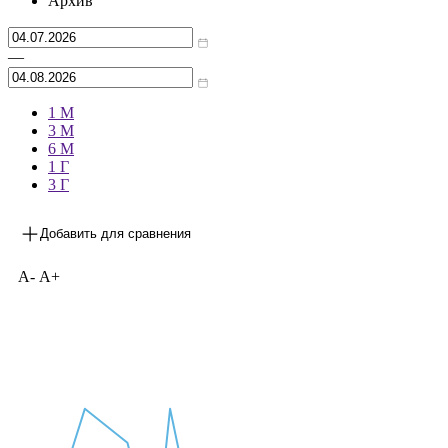
Архив
—
1 М
3 М
6 М
1 Г
3 Г
Добавить для сравнения