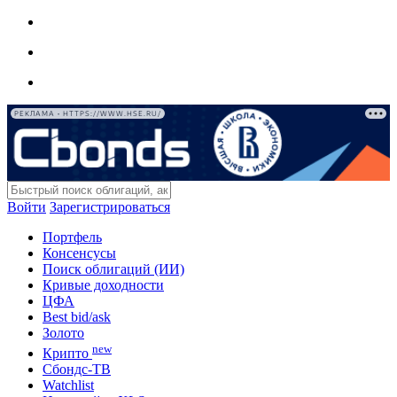
РЕКЛАМА • HTTPS://WWW.HSE.RU/
Войти
Зарегистрироваться
Портфель
Консенсусы
Поиск облигаций (ИИ)
Кривые доходности
ЦФА
Best bid/ask
Золото
new
Крипто
Сбондс-ТВ
Watchlist