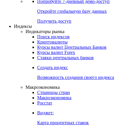
Попробуйте
7-дневный
демо-доступ
Откройте глобальную базу данных
Получить доступ
Индексы
Индикаторы рынка
Поиск индексов
Криптовалюты
Курсы валют Центральных Банков
Курсы валют Forex
Ставки центральных банков
Создать индекс
Возможность создания своего индекса
Макроэкономика
Страницы стран
Макроэкономика
Росстат
Виджет:
Карта процентных ставок