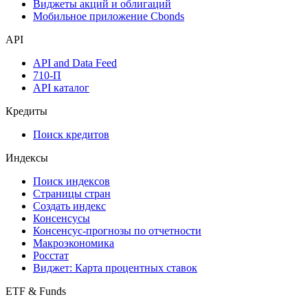
Виджеты акций и облигаций
Мобильное приложение Cbonds
API
API and Data Feed
710-П
API каталог
Кредиты
Поиск кредитов
Индексы
Поиск индексов
Страницы стран
Создать индекс
Консенсусы
Консенсус-прогнозы по отчетности
Макроэкономика
Росстат
Виджет: Карта процентных ставок
ETF & Funds