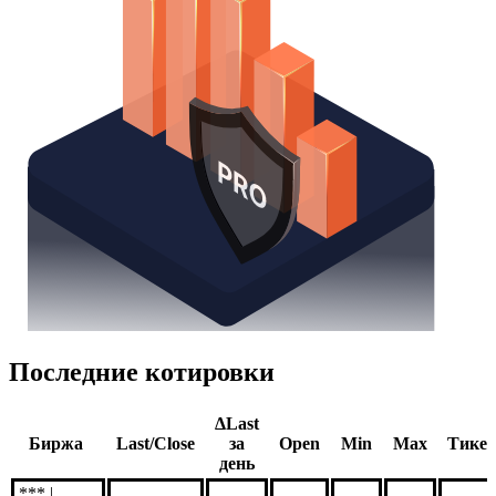
Последние котировки
ΔLast
Биржа
Last/Close
за
Open
Min
Max
Тике
день
*** |