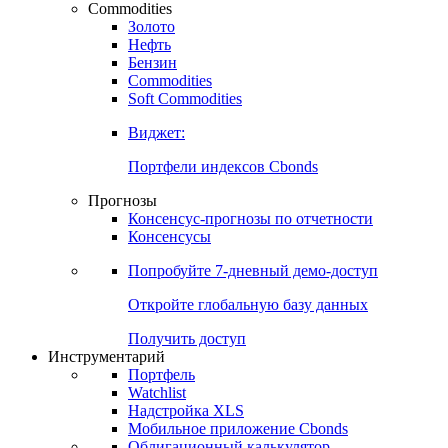
Commodities
Золото
Нефть
Бензин
Commodities
Soft Commodities
Виджет:
Портфели индексов Cbonds
Прогнозы
Консенсус-прогнозы по отчетности
Консенсусы
Попробуйте
7-дневный
демо-доступ
Откройте глобальную базу данных
Получить доступ
Инструментарий
Портфель
Watchlist
Надстройка XLS
Мобильное приложение Cbonds
Облигационный калькулятор