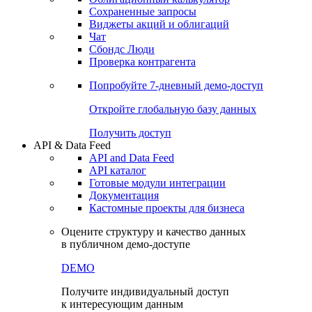
Сохраненные запросы
Виджеты акций и облигаций
Чат
Сбондс Люди
Проверка контрагента
Попробуйте
7-дневный
демо-доступ
Откройте глобальную базу данных
Получить доступ
API & Data Feed
API and Data Feed
API каталог
Готовые модули интеграции
Документация
Кастомные проекты для бизнеса
Оцените структуру и качество данных
в публичном демо-доступе
DEMO
Получите индивидуальный доступ
к интересующим данным