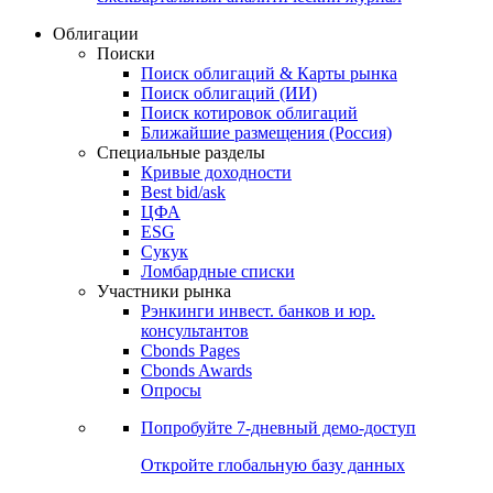
Облигации
Поиски
Поиск облигаций & Карты рынка
Поиск облигаций (ИИ)
Поиск котировок облигаций
Ближайшие размещения (Россия)
Специальные разделы
Кривые доходности
Best bid/ask
ЦФА
ESG
Сукук
Ломбардные списки
Участники рынка
Рэнкинги инвест. банков и юр.
консультантов
Cbonds Pages
Cbonds Awards
Опросы
Попробуйте
7-дневный
демо-доступ
Откройте глобальную базу данных