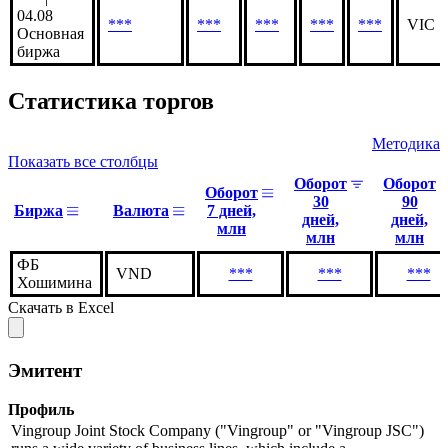
04.08
***
***
***
***
***
VIC
Основная
биржа
Статистика торгов
Методика
Показать все столбцы
Оборот
Оборот
Оборот
30
90
Биржа
Валюта
7 дней,
дней,
дней,
млн
млн
млн
ФБ
VND
***
***
***
Хошимина
Скачать в Excel
Эмитент
Профиль
Vingroup Joint Stock Company ("Vingroup" or "Vingroup JSC")