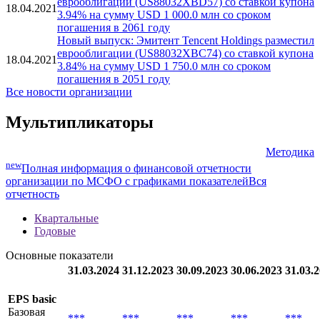
18.04.2021
2.88% на сумму USD 500.0 млн со сроком
погашения в 2031 году
Новый выпуск: Эмитент Tencent Holdings разместил
еврооблигации (US88032XBD57) со ставкой купона
18.04.2021
3.94% на сумму USD 1 000.0 млн со сроком
погашения в 2061 году
Новый выпуск: Эмитент Tencent Holdings разместил
еврооблигации (US88032XBC74) со ставкой купона
18.04.2021
3.84% на сумму USD 1 750.0 млн со сроком
погашения в 2051 году
Все новости организации
Мультипликаторы
Методика
new
Полная информация о финансовой отчетности
организации по МСФО с графиками показателей
Вся
отчетность
Квартальные
Годовые
Основные показатели
31.03.2024
31.12.2023
30.09.2023
30.06.2023
31.03.