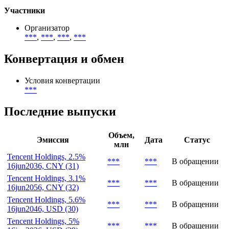
География размещения
***
Тип инвесторов
***
Участники
Организатор
***
,
***
,
***
,
***
Конвертация и обмен
Условия конвертации
***
Последние выпуски
Объем,
Эмиссия
Дата
Статус
млн
Tencent Holdings, 2.5%
***
***
В обращении
16jun2036, CNY (31)
Tencent Holdings, 3.1%
***
***
В обращении
16jun2056, CNY (32)