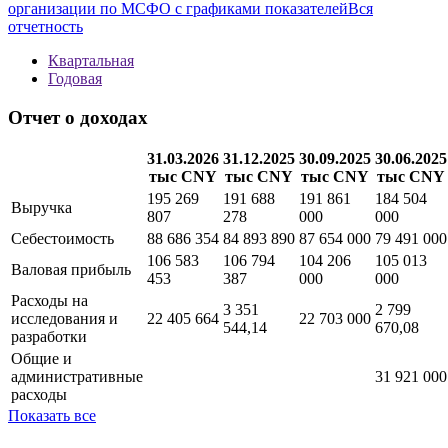
Методика
new
Полная информация о финансовой отчетности
организации по МСФО с графиками показателей
Вся
отчетность
Квартальная
Годовая
Отчет о доходах
31.03.2026
31.12.2025
30.09.2025
30.06.2025
тыс CNY
тыс CNY
тыс CNY
тыс CNY
195 269
191 688
191 861
184 504
Выручка
807
278
000
000
Себестоимость
88 686 354
84 893 890
87 654 000
79 491 000
106 583
106 794
104 206
105 013
Валовая прибыль
453
387
000
000
Расходы на
3 351
2 799
исследования и
22 405 664
22 703 000
544,14
670,08
разработки
Общие и
административные
31 921 000