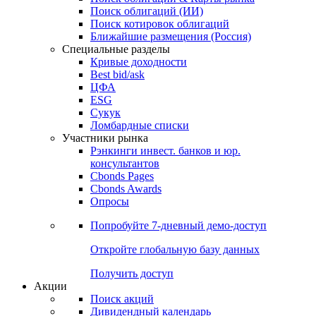
Облигации
Поиски
Поиск облигаций & Карты рынка
Поиск облигаций (ИИ)
Поиск котировок облигаций
Ближайшие размещения (Россия)
Специальные разделы
Кривые доходности
Best bid/ask
ЦФА
ESG
Сукук
Ломбардные списки
Участники рынка
Рэнкинги инвест. банков и юр.
консультантов
Cbonds Pages
Cbonds Awards
Опросы
Попробуйте
7-дневный
демо-доступ
Откройте глобальную базу данных