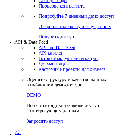
Сохраненные запросы
Виджеты акций и облигаций
Чат
Сбондс Люди
Проверка контрагента
Попробуйте
7-дневный
демо-доступ
Откройте глобальную базу данных
Получить доступ
API & Data Feed
API and Data Feed
API каталог
Готовые модули интеграции
Документация
Кастомные проекты для бизнеса
Оцените структуру и качество данных
в публичном демо-доступе
DEMO
Получите индивидуальный доступ
к интересующим данным