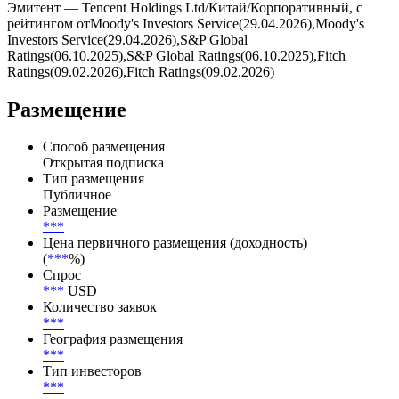
Купоны выплачиваются ***, дата ближайшей выплаты — .
Всего по выпуску предусмотрено 10 купонных периодов, из
них выплачено — 0, осталось — 10.
Эмитент — Tencent Holdings Ltd/Китай/Корпоративный, с
рейтингом отMoody's Investors Service(29.04.2026),Moody's
Investors Service(29.04.2026),S&P Global
Ratings(06.10.2025),S&P Global Ratings(06.10.2025),Fitch
Ratings(09.02.2026),Fitch Ratings(09.02.2026)
Размещение
Способ размещения
Открытая подписка
Тип размещения
Публичное
Размещение
***
Цена первичного размещения (доходность)
(
***
%)
Спрос
***
USD
Количество заявок
***