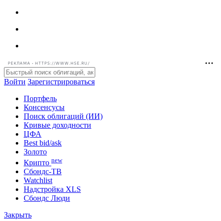
РЕКЛАМА • HTTPS://WWW.HSE.RU/
Войти
Зарегистрироваться
Портфель
Консенсусы
Поиск облигаций (ИИ)
Кривые доходности
ЦФА
Best bid/ask
Золото
new
Крипто
Сбондс-ТВ
Watchlist