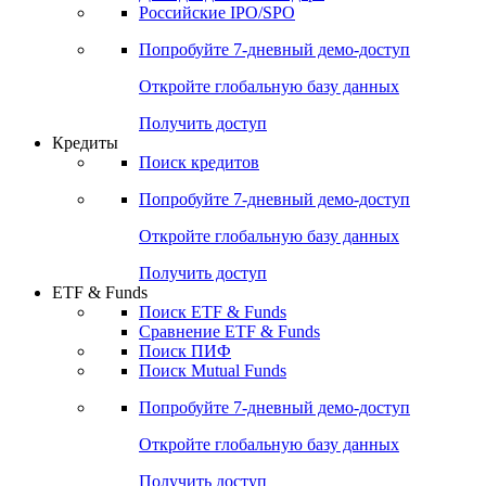
Получить доступ
Акции
Поиск акций
Дивидендный календарь
Российские IPO/SPO
Попробуйте
7-дневный
демо-доступ
Откройте глобальную базу данных
Получить доступ
Кредиты
Поиск кредитов
Попробуйте
7-дневный
демо-доступ
Откройте глобальную базу данных
Получить доступ
ETF & Funds
Поиск ETF & Funds
Сравнение ETF & Funds
Поиск ПИФ
Поиск Mutual Funds
Попробуйте
7-дневный
демо-доступ