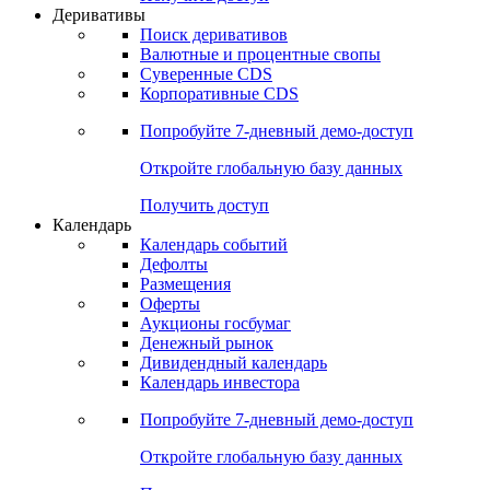
Откройте глобальную базу данных
Получить доступ
Деривативы
Поиск деривативов
Валютные и процентные свопы
Суверенные CDS
Корпоративные CDS
Попробуйте
7-дневный
демо-доступ
Откройте глобальную базу данных
Получить доступ
Календарь
Календарь событий
Дефолты
Размещения
Оферты
Аукционы госбумаг
Денежный рынок
Дивидендный календарь
Календарь инвестора