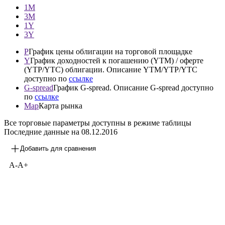
—
1М
3М
1Y
3Y
P
График цены облигации на торговой площадке
Y
График доходностей к погашению (YTM) / оферте
(YTP/YTC) облигации. Описание YTM/YTP/YTC
доступно по
ссылке
G-spread
График G-spread. Описание G-spread доступно
по
ссылке
Map
Карта рынка
Все торговые параметры доступны в режиме таблицы
Последние данные на
08.12.2016
Добавить для сравнения