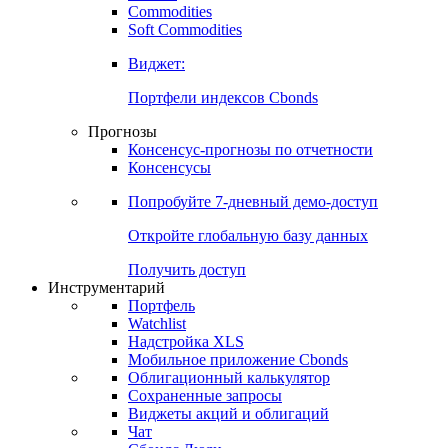
Commodities
Золото
Нефть
Бензин
Commodities
Soft Commodities
Виджет:
Портфели индексов Cbonds
Прогнозы
Консенсус-прогнозы по отчетности
Консенсусы
Попробуйте
7-дневный
демо-доступ
Откройте глобальную базу данных
Получить доступ
Инструментарий
Портфель
Watchlist
Надстройка XLS
Мобильное приложение Cbonds
Облигационный калькулятор