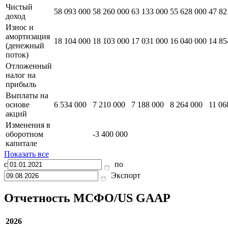
Отчет о движении денежных средств
31.03.2026
31.12.2025
30.09.2025
30.06.2025
31.03
тыс CNY
тыс CNY
тыс CNY
тыс CNY
тыс
Чистый
58 093 000
58 260 000
63 133 000
55 628 000
47 82
доход
Износ и
амортизация
18 104 000
18 103 000
17 031 000
16 040 000
14 85
(денежный
поток)
Отложенный
налог на
прибыль
Выплаты на
основе
6 534 000
7 210 000
7 188 000
8 264 000
11 06
акций
Изменения в
оборотном
-3 400 000
капитале
Показать все
с
по
Экспорт