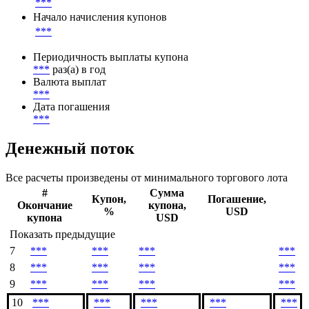
Ставка купона
***
Метод расчета НКД
***
Начало начисления купонов
***
Периодичность выплаты купона
***
раз(а) в год
Валюта выплат
***
Дата погашения
***
Денежный поток
Все расчеты произведены от минимального торгового лота
#
Сумма
Купон,
Погашение,
Окончание
купона,
%
USD
купона
USD
Показать предыдущие
7
***
***
***
***