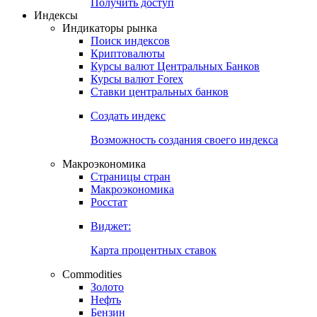
Попробуйте
7-дневный
демо-доступ
Откройте глобальную базу данных
Получить доступ
Индексы
Индикаторы рынка
Поиск индексов
Криптовалюты
Курсы валют Центральных Банков
Курсы валют Forex
Ставки центральных банков
Создать индекс
Возможность создания своего индекса
Макроэкономика
Страницы стран
Макроэкономика
Росстат
Виджет:
Карта процентных ставок