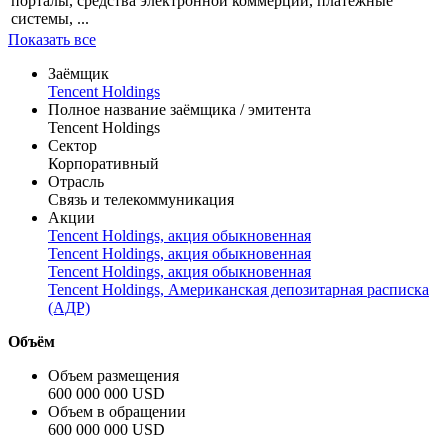
интернет-компании, мобильную связь, телекоммуникацию и
интернет рекламу в КНР. Многочисленные сервисы Tencent
включают в себя социальные сети, музыкальные и веб-
порталы, средства электронной коммерции, платежные
системы, ...
Показать все
Заёмщик
Tencent Holdings
Полное название заёмщика / эмитента
Tencent Holdings
Сектор
Корпоративный
Отрасль
Связь и телекоммуникация
Акции
Tencent Holdings, акция обыкновенная
Tencent Holdings, акция обыкновенная
Tencent Holdings, акция обыкновенная
Tencent Holdings, Американская депозитарная расписка
(АДР)
Объём
Объем размещения