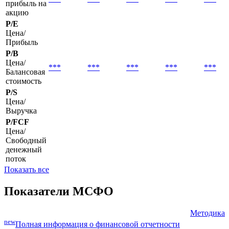
EPS basic
Базовая
***
***
***
***
***
прибыль на
акцию
P/E
Цена/
Прибыль
P/B
Цена/
***
***
***
***
***
Балансовая
стоимость
P/S
Цена/
Выручка
P/FCF
Цена/
Свободный
денежный
поток
Показать все
Показатели МСФО