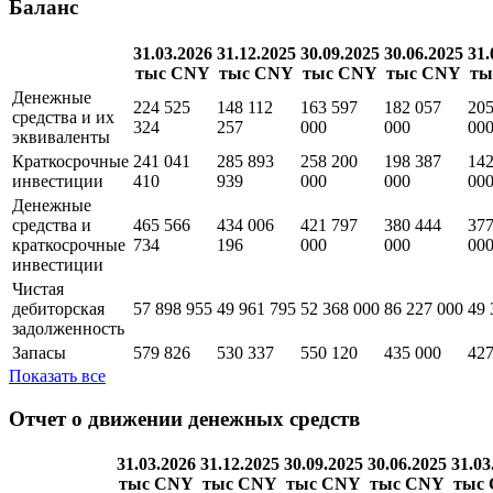
расходы
Показать все
Баланс
31.03.2026
31.12.2025
30.09.2025
30.06.2025
31.
тыс CNY
тыс CNY
тыс CNY
тыс CNY
ты
Денежные
224 525
148 112
163 597
182 057
205
средства и их
324
257
000
000
00
эквиваленты
Краткосрочные
241 041
285 893
258 200
198 387
142
инвестиции
410
939
000
000
00
Денежные
средства и
465 566
434 006
421 797
380 444
377
краткосрочные
734
196
000
000
00
инвестиции
Чистая
дебиторская
57 898 955
49 961 795
52 368 000
86 227 000
49 
задолженность
Запасы
579 826
530 337
550 120
435 000
427
Показать все