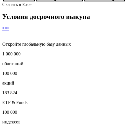
8
***
***
***
***
9
***
***
***
***
10
***
***
***
***
***
Скачать в Excel
Условия досрочного выкупа
***
Откройте глобальную базу данных
1 000 000
облигаций
100 000
акций
183 824
ETF & Funds