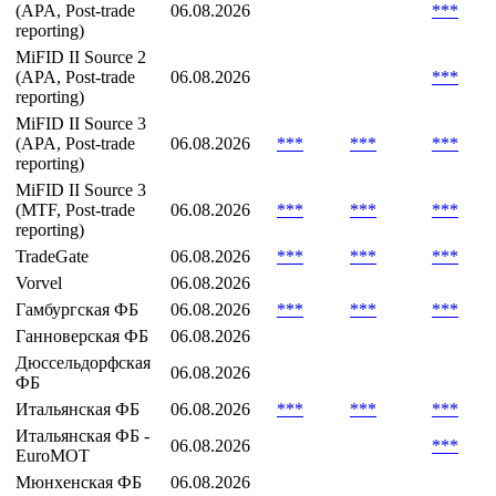
Биржа
во
7 дней,
расчета
млн
сделок
млн
MiFID II Source 1
(APA, Post-trade
06.08.2026
***
reporting)
MiFID II Source 2
(APA, Post-trade
06.08.2026
***
reporting)
MiFID II Source 3
(APA, Post-trade
06.08.2026
***
***
***
reporting)
MiFID II Source 3
(MTF, Post-trade
06.08.2026
***
***
***
reporting)
TradeGate
06.08.2026
***
***
***
Vorvel
06.08.2026
Гамбургская ФБ
06.08.2026
***
***
***
Ганноверская ФБ
06.08.2026
Дюссельдорфская
06.08.2026
ФБ
Итальянская ФБ
06.08.2026
***
***
***