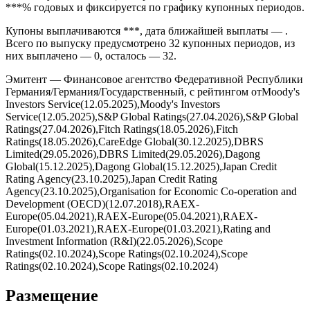
предусмотрено условиями выпуска без амортизации
номинала по графику.
Ставка купона облигации Германия установлена на уровне
***% годовых и фиксируется по графику купонных периодов.
Купоны выплачиваются ***, дата ближайшей выплаты — .
Всего по выпуску предусмотрено 32 купонных периодов, из
них выплачено — 0, осталось — 32.
Эмитент — Финансовое агентство Федеративной Республики
Германия/Германия/Государственный, с рейтингом отMoody's
Investors Service(12.05.2025),Moody's Investors
Service(12.05.2025),S&P Global Ratings(27.04.2026),S&P Global
Ratings(27.04.2026),Fitch Ratings(18.05.2026),Fitch
Ratings(18.05.2026),CareEdge Global(30.12.2025),DBRS
Limited(29.05.2026),DBRS Limited(29.05.2026),Dagong
Global(15.12.2025),Dagong Global(15.12.2025),Japan Credit
Rating Agency(23.10.2025),Japan Credit Rating
Agency(23.10.2025),Organisation for Economic Co-operation and
Development (OECD)(12.07.2018),RAEX-
Europe(05.04.2021),RAEX-Europe(05.04.2021),RAEX-
Europe(01.03.2021),RAEX-Europe(01.03.2021),Rating and
Investment Information (R&I)(22.05.2026),Scope
Ratings(02.10.2024),Scope Ratings(02.10.2024),Scope