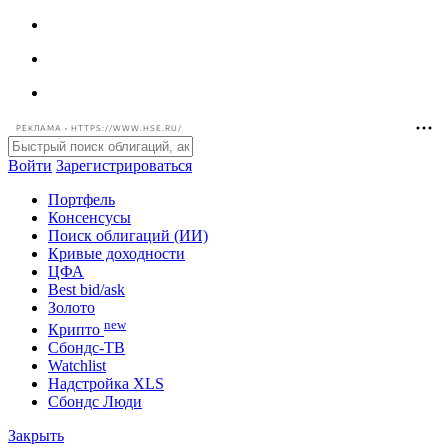
РЕКЛАМА • HTTPS://WWW.HSE.RU/
Войти
Зарегистрироваться
Портфель
Консенсусы
Поиск облигаций (ИИ)
Кривые доходности
ЦФА
Best bid/ask
Золото
new
Крипто
Сбондс-ТВ
Watchlist