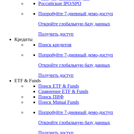
Получить доступ
Акции
Поиск акций
Дивидендный календарь
Российские IPO/SPO
Попробуйте
7-дневный
демо-доступ
Откройте глобальную базу данных
Получить доступ
Кредиты
Поиск кредитов
Попробуйте
7-дневный
демо-доступ
Откройте глобальную базу данных
Получить доступ
ETF & Funds
Поиск ETF & Funds
Сравнение ETF & Funds
Поиск ПИФ
Поиск Mutual Funds
Попробуйте
7-дневный
демо-доступ