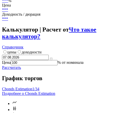
Страна риска
Германия
Текущий купон
***
%
Цена
***
Доходность / дюрация
***
Калькулятор | Расчет от
Что такое
калькулятор?
Справочник
цены
доходности
Цена
% от номинала
Рассчитать
График торгов
Cbonds Estimation
1/34
Подробнее о Cbonds Estimation