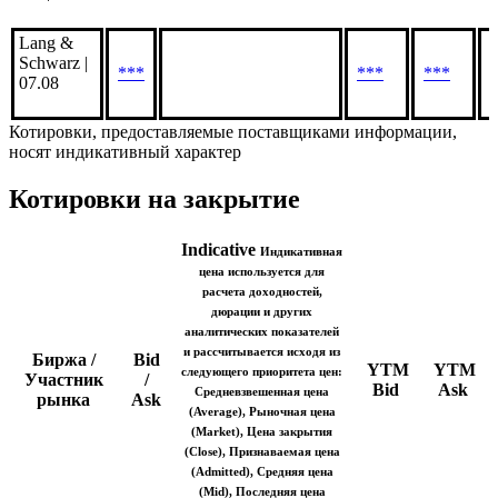
ING-DiBa
AG | 07.08
***
***
*
Lang &
Schwarz |
***
***
***
07.08
Котировки, предоставляемые поставщиками информации,
носят индикативный характер
Котировки на закрытие
Indicative
Индикативная
цена используется для
расчета доходностей,
дюрации и других
аналитических показателей
и рассчитывается исходя из
Биржа /
Bid
YTM
YTM
следующего приоритета цен:
Участник
/
Bid
Ask
Средневзвешенная цена
рынка
Ask
(Average), Рыночная цена