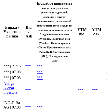
Котировки онлайн
Indicative
Индикативная
цена используется для
расчета доходностей,
дюрации и других
аналитических показателей
и рассчитывается исходя из
Биржа /
Bid
I
YTM
YTM
следующего приоритета цен:
Участник
/
Bid
Ask
Средневзвешенная цена
рынка
Ask
(Average), Рыночная цена
(Market), Цена закрытия
(Close), Признаваемая цена
(Admitted), Средняя цена
(Mid), Последняя цена
(Last).
*** | 21:16
***
***
*** | 07.08
***
*
*** | 07.08
***
*
Auriga
Global
***
***
***
Investors