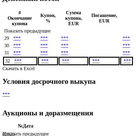
Дата погашения
***
Денежный поток
#
Сумма
Купон,
Погашение,
Окончание
купона,
%
EUR
купона
EUR
Показать предыдущие
29
***
***
***
***
30
***
***
***
***
31
***
***
***
***
32
***
***
***
***
***
Скачать в Excel
Условия досрочного выкупа
***
Аукционы и доразмещения