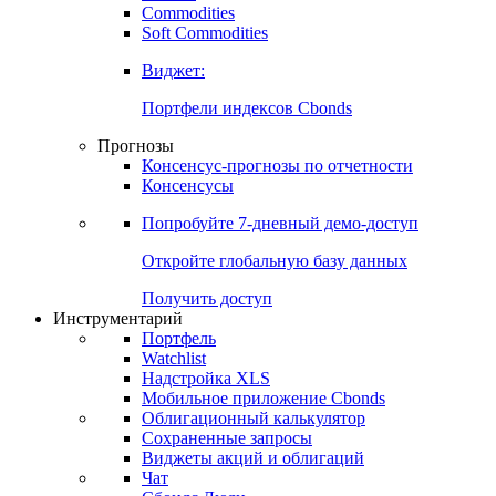
Commodities
Золото
Нефть
Бензин
Commodities
Soft Commodities
Виджет:
Портфели индексов Cbonds
Прогнозы
Консенсус-прогнозы по отчетности
Консенсусы
Попробуйте
7-дневный
демо-доступ
Откройте глобальную базу данных
Получить доступ
Инструментарий
Портфель
Watchlist
Надстройка XLS
Мобильное приложение Cbonds
Облигационный калькулятор