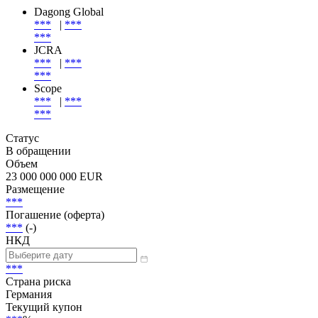
Эмиссия
| Эмитент
Эмитент
Dagong Global
***
|
***
***
JCRA
***
|
***
***
Scope
***
|
***
***
Статус
В обращении
Объем
23 000 000 000 EUR
Размещение
***
Погашение (оферта)
***
(-)
НКД
***