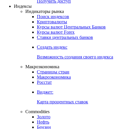
Попробуйте
7-дневный
демо-доступ
Откройте глобальную базу данных
Получить доступ
Индексы
Индикаторы рынка
Поиск индексов
Криптовалюты
Курсы валют Центральных Банков
Курсы валют Forex
Ставки центральных банков
Создать индекс
Возможность создания своего индекса
Макроэкономика
Страницы стран
Макроэкономика
Росстат
Виджет:
Карта процентных ставок