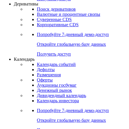
Откройте глобальную базу данных
Получить доступ
Деривативы
Поиск деривативов
Валютные и процентные свопы
Суверенные CDS
Корпоративные CDS
Попробуйте
7-дневный
демо-доступ
Откройте глобальную базу данных
Получить доступ
Календарь
Календарь событий
Дефолты
Размещения
Оферты
Аукционы госбумаг
Денежный рынок
Дивидендный календарь
Календарь инвестора