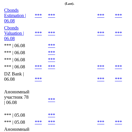
(Market), Цена закрытия
(Close), Признаваемая цена
(Admitted), Средняя цена
(Mid), Последняя цена
(Last).
Cbonds
Estimation |
***
***
***
***
06.08
Cbonds
Valuation |
***
***
***
***
06.08
*** | 06.08
***
*** | 06.08
***
*** | 06.08
***
*** | 06.08
***
***
***
***
DZ Bank |
06.08
***
***
***
Анонимный
участник 78
***
| 06.08