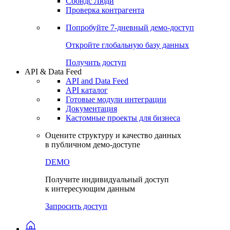
Сохраненные запросы
Виджеты акций и облигаций
Чат
Сбондс Люди
Проверка контрагента
Попробуйте
7-дневный
демо-доступ
Откройте глобальную базу данных
Получить доступ
API & Data Feed
API and Data Feed
API каталог
Готовые модули интеграции
Документация
Кастомные проекты для бизнеса
Оцените структуру и качество данных
в публичном демо-доступе
DEMO
Получите индивидуальный доступ
к интересующим данным