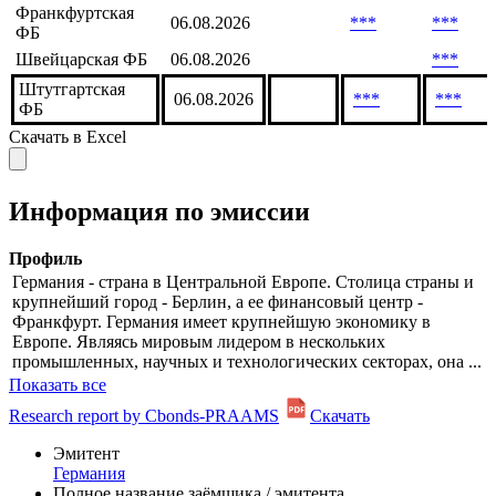
Итальянская ФБ -
06.08.2026
***
EuroMOT
Мюнхенская ФБ
06.08.2026
Франкфуртская
06.08.2026
***
***
ФБ
Швейцарская ФБ
06.08.2026
***
Штутгартская
06.08.2026
***
***
ФБ
Скачать в Excel
Информация по эмиссии
Профиль
Германия - страна в Центральной Европе. Столица страны и
крупнейший город - Берлин, а ее финансовый центр -
Франкфурт. Германия имеет крупнейшую экономику в
Европе. Являясь мировым лидером в нескольких
промышленных, научных и технологических секторах, она ...
Показать все
Research report by Cbonds-PRAAMS
Скачать