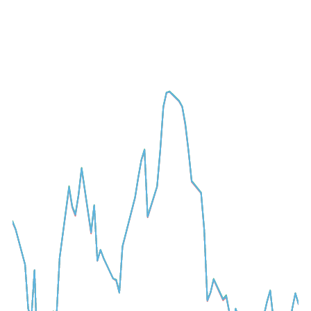
A-
A+