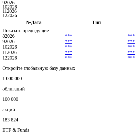
№
Дата
Показать предыдущие
8
2026
9
2026
10
2026
11
2026
12
2026
№
Дата
Тип
Показать предыдущие
8
2026
***
***
9
2026
***
***
10
2026
***
***
11
2026
***
***
12
2026
***
***
Откройте глобальную базу данных
1 000 000
облигаций
100 000
акций