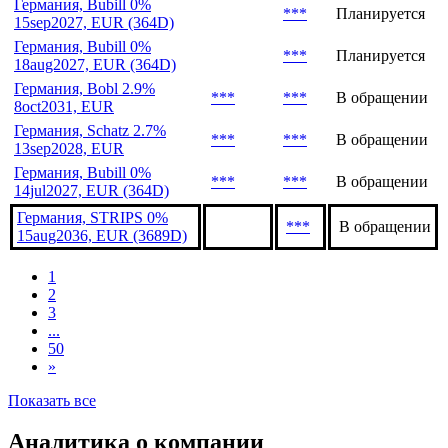
15nov2033, EUR
Германия, Schatz FRN
***
Планируется
13dec2028, EUR
Германия, Bubill 0%
***
Планируется
15sep2027, EUR (364D)
Германия, Bubill 0%
***
Планируется
18aug2027, EUR (364D)
Германия, Bobl 2.9%
***
***
В обращении
8oct2031, EUR
Германия, Schatz 2.7%
***
***
В обращении
13sep2028, EUR
Германия, Bubill 0%
***
***
В обращении
14jul2027, EUR (364D)
Германия, STRIPS 0%
***
В обращении
15aug2036, EUR (3689D)
1
2
3
...
50
»