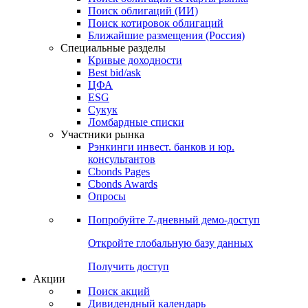
Облигации
Поиски
Поиск облигаций & Карты рынка
Поиск облигаций (ИИ)
Поиск котировок облигаций
Ближайшие размещения (Россия)
Специальные разделы
Кривые доходности
Best bid/ask
ЦФА
ESG
Сукук
Ломбардные списки
Участники рынка
Рэнкинги инвест. банков и юр.
консультантов
Cbonds Pages
Cbonds Awards
Опросы
Попробуйте
7-дневный
демо-доступ
Откройте глобальную базу данных