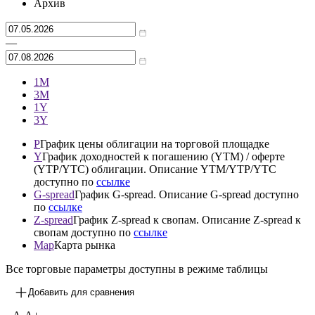
Архив
—
1М
3М
1Y
3Y
P
График цены облигации на торговой площадке
Y
График доходностей к погашению (YTM) / оферте
(YTP/YTC) облигации. Описание YTM/YTP/YTC
доступно по
ссылке
G-spread
График G-spread. Описание G-spread доступно
по
ссылке
Z-spread
График Z-spread к свопам. Описание Z-spread к
свопам доступно по
ссылке
Map
Карта рынка