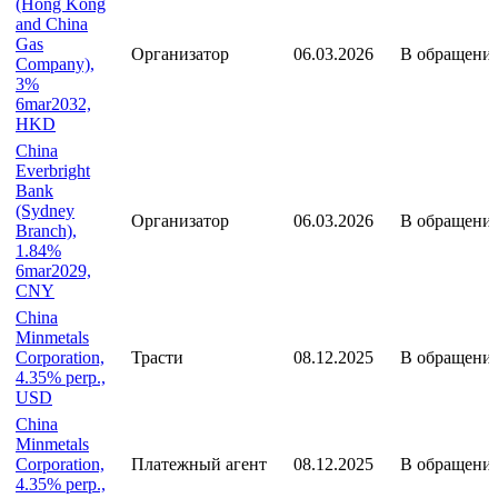
29apr2029,
HKD
HKCG
(Hong Kong
and China
Gas
Организатор
06.03.2026
В обращени
Company),
3%
6mar2032,
HKD
China
Everbright
Bank
(Sydney
Организатор
06.03.2026
В обращени
Branch),
1.84%
6mar2029,
CNY
China
Minmetals
Corporation,
Трасти
08.12.2025
В обращени
4.35% perp.,
USD