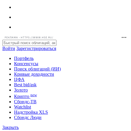
РЕКЛАМА • HTTPS://WWW.HSE.RU/
Войти
Зарегистрироваться
Портфель
Консенсусы
Поиск облигаций (ИИ)
Кривые доходности
ЦФА
Best bid/ask
Золото
new
Крипто
Сбондс-ТВ
Watchlist