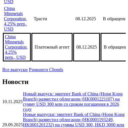
China
Minmetals
Corporation,
Платежный агент
08.12.2025
В обращени
4.35% perp.,
USD
China
Minmetals
Corporation,
Трасти
08.12.2025
В обращени
4.25% perp.,
USD
China
Minmetals
Corporation,
Платежный агент
08.12.2025
В обращени
4.25%
perp., USD
Все выпуски
Рэнкинги Cbonds
Новости
Новый выпуск: эмитент Bank of China (Hong Kong
Branch) разместил облигации (HK0001221107) на
10.11.2025
сумму USD 300 млн со сроком погашения в 2026