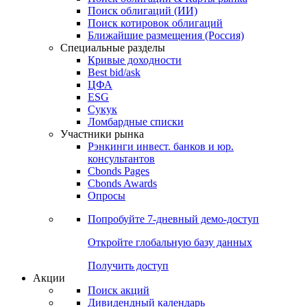
Облигации
Поиски
Поиск облигаций & Карты рынка
Поиск облигаций (ИИ)
Поиск котировок облигаций
Ближайшие размещения (Россия)
Специальные разделы
Кривые доходности
Best bid/ask
ЦФА
ESG
Сукук
Ломбардные списки
Участники рынка
Рэнкинги инвест. банков и юр.
консультантов
Cbonds Pages
Cbonds Awards
Опросы
Попробуйте
7-дневный
демо-доступ
Откройте глобальную базу данных