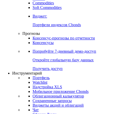
Commodities
Золото
Нефть
Бензин
Commodities
Soft Commodities
Виджет:
Портфели индексов Cbonds
Прогнозы
Консенсус-прогнозы по отчетности
Консенсусы
Попробуйте
7-дневный
демо-доступ
Откройте глобальную базу данных
Получить доступ
Инструментарий
Портфель
Watchlist
Надстройка XLS
Мобильное приложение Cbonds
Облигационный калькулятор