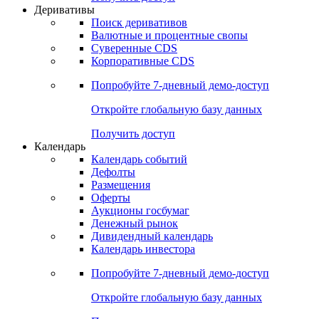
Откройте глобальную базу данных
Получить доступ
Деривативы
Поиск деривативов
Валютные и процентные свопы
Суверенные CDS
Корпоративные CDS
Попробуйте
7-дневный
демо-доступ
Откройте глобальную базу данных
Получить доступ
Календарь
Календарь событий
Дефолты
Размещения
Оферты
Аукционы госбумаг
Денежный рынок
Дивидендный календарь
Календарь инвестора