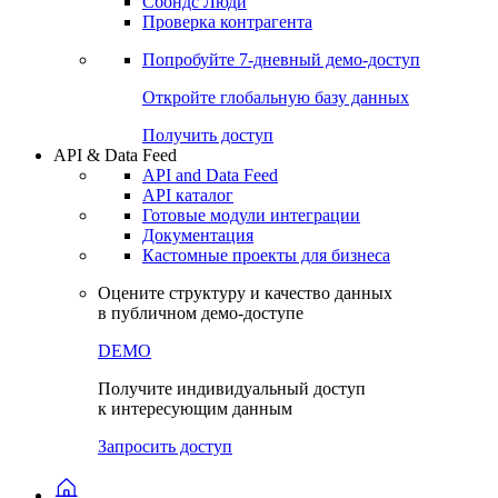
Сохраненные запросы
Виджеты акций и облигаций
Чат
Сбондс Люди
Проверка контрагента
Попробуйте
7-дневный
демо-доступ
Откройте глобальную базу данных
Получить доступ
API & Data Feed
API and Data Feed
API каталог
Готовые модули интеграции
Документация
Кастомные проекты для бизнеса
Оцените структуру и качество данных
в публичном демо-доступе
DEMO
Получите индивидуальный доступ
к интересующим данным