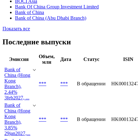
BOC International
BOC International China
BOCHK Asset Management
BOCI Asia
Bank Of China Group Investment Limited
Bank of China
Bank of China (Abu Dhabi Branch)
Показать все
Последние выпуски
Объем,
Эмиссия
Дата
Статус
ISIN
млн
Bank of
China (Hong
Kong
***
***
В обращении
HK00013247
Branch),
2.44%
3feb2027, ...
Bank of
China (Hong
Kong