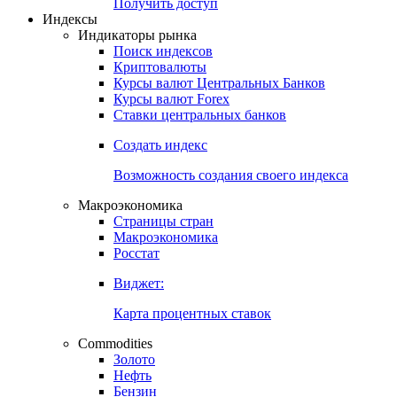
Попробуйте
7-дневный
демо-доступ
Откройте глобальную базу данных
Получить доступ
Индексы
Индикаторы рынка
Поиск индексов
Криптовалюты
Курсы валют Центральных Банков
Курсы валют Forex
Ставки центральных банков
Создать индекс
Возможность создания своего индекса
Макроэкономика
Страницы стран
Макроэкономика
Росстат
Виджет:
Карта процентных ставок