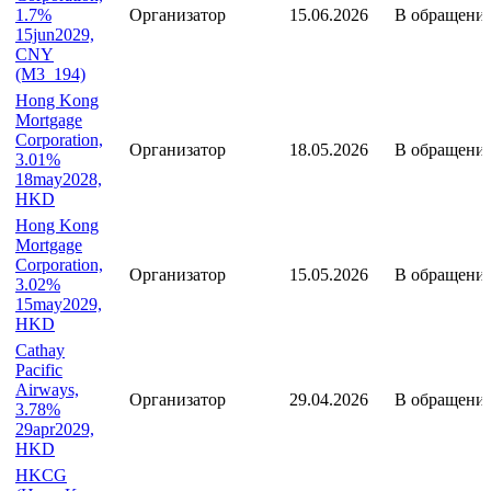
участника
эмиссии
Hong Kong
Mortgage
Corporation,
1.7%
Организатор
15.06.2026
В обращени
15jun2029,
CNY
(M3_194)
Hong Kong
Mortgage
Corporation,
Организатор
18.05.2026
В обращени
3.01%
18may2028,
HKD
Hong Kong
Mortgage
Corporation,
Организатор
15.05.2026
В обращени
3.02%
15may2029,
HKD
Cathay
Pacific
Airways,
Организатор
29.04.2026
В обращени
3.78%