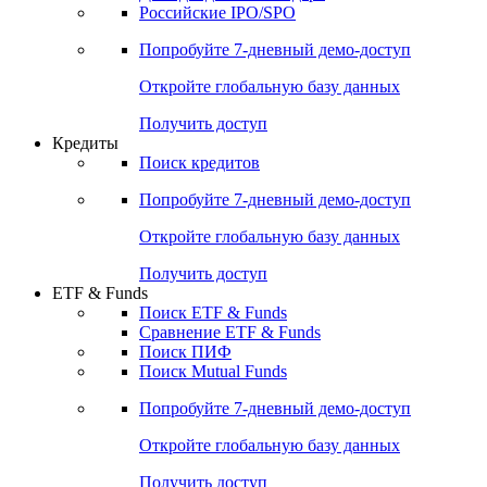
Получить доступ
Акции
Поиск акций
Дивидендный календарь
Российские IPO/SPO
Попробуйте
7-дневный
демо-доступ
Откройте глобальную базу данных
Получить доступ
Кредиты
Поиск кредитов
Попробуйте
7-дневный
демо-доступ
Откройте глобальную базу данных
Получить доступ
ETF & Funds
Поиск ETF & Funds
Сравнение ETF & Funds
Поиск ПИФ
Поиск Mutual Funds
Попробуйте
7-дневный
демо-доступ