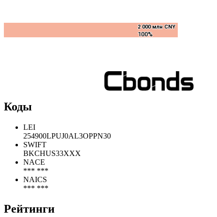
2 000 млн CNY
2 000 млн CNY
100%
100%
Коды
LEI
254900LPUJ0AL3OPPN30
SWIFT
BKCHUS33XXX
NACE
*** ***
NAICS
*** ***
Рейтинги