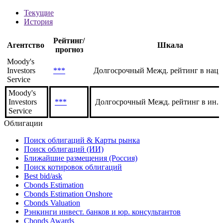
Текущие
История
Рейтинг/
Агентство
Шкала
прогноз
Moody's
Investors
***
Долгосрочный Межд. рейтинг в нац.
Service
Moody's
Investors
***
Долгосрочный Межд. рейтинг в ин. 
Service
Облигации
Поиск облигаций & Карты рынка
Поиск облигаций (ИИ)
Ближайшие размещения (Россия)
Поиск котировок облигаций
Best bid/ask
Cbonds Estimation
Cbonds Estimation Onshore
Cbonds Valuation
Рэнкинги инвест. банков и юр. консультантов
Cbonds Awards