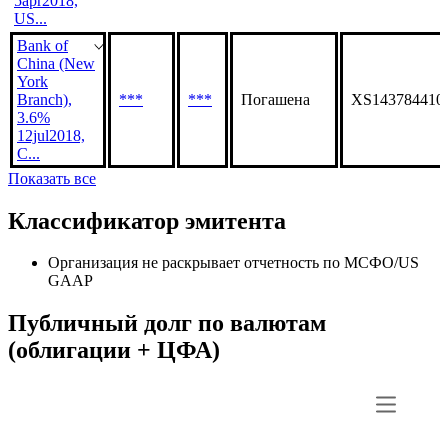
5apr2018,
US...
Bank of
China (New
York
Branch),
***
***
Погашена
XS143784410
3.6%
12jul2018,
C...
Показать все
Классификатор эмитента
Организация не раскрывает отчетность по МСФО/US
GAAP
Публичный долг по валютам
(облигации + ЦФА)