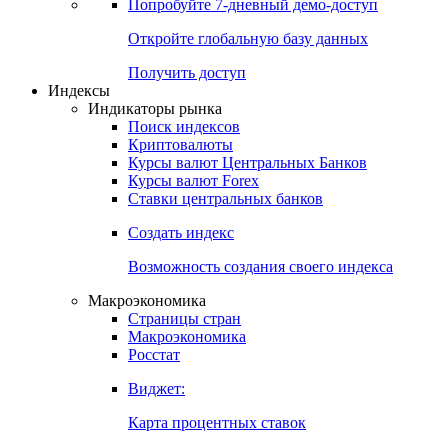
Попробуйте
7-дневный
демо-доступ
Откройте глобальную базу данных
Получить доступ
Индексы
Индикаторы рынка
Поиск индексов
Криптовалюты
Курсы валют Центральных Банков
Курсы валют Forex
Ставки центральных банков
Создать индекс
Возможность создания своего индекса
Макроэкономика
Страницы стран
Макроэкономика
Росстат
Виджет:
Карта процентных ставок