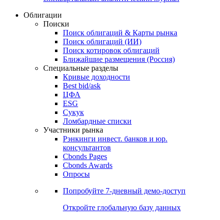
Облигации
Поиски
Поиск облигаций & Карты рынка
Поиск облигаций (ИИ)
Поиск котировок облигаций
Ближайшие размещения (Россия)
Специальные разделы
Кривые доходности
Best bid/ask
ЦФА
ESG
Сукук
Ломбардные списки
Участники рынка
Рэнкинги инвест. банков и юр.
консультантов
Cbonds Pages
Cbonds Awards
Опросы
Попробуйте
7-дневный
демо-доступ
Откройте глобальную базу данных