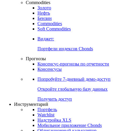
Commodities
Золото
Нефть
Бензин
Commodities
Soft Commodities
Виджет:
Портфели индексов Cbonds
Прогнозы
Консенсус-прогнозы по отчетности
Консенсусы
Попробуйте
7-дневный
демо-доступ
Откройте глобальную базу данных
Получить доступ
Инструментарий
Портфель
Watchlist
Надстройка XLS
Мобильное приложение Cbonds
Облигационный калькулятор