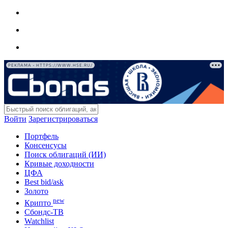
РЕКЛАМА • HTTPS://WWW.HSE.RU/
Войти
Зарегистрироваться
Портфель
Консенсусы
Поиск облигаций (ИИ)
Кривые доходности
ЦФА
Best bid/ask
Золото
new
Крипто
Сбондс-ТВ
Watchlist