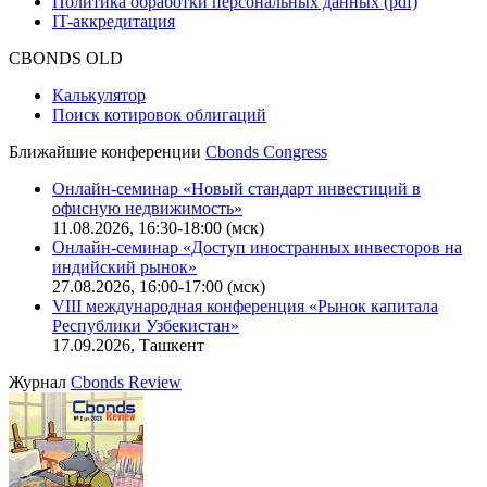
Политика обработки персональных данных (pdf)
IT-аккредитация
CBONDS OLD
Калькулятор
Поиск котировок облигаций
Ближайшие конференции
Cbonds Congress
Онлайн-семинар «Новый стандарт инвестиций в
офисную недвижимость»
11.08.2026, 16:30-18:00 (мск)
Онлайн-семинар «Доступ иностранных инвесторов на
индийский рынок»
27.08.2026, 16:00-17:00 (мск)
VIII международная конференция «Рынок капитала
Республики Узбекистан»
17.09.2026, Ташкент
Журнал
Cbonds Review