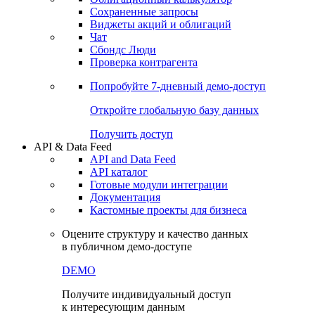
Сохраненные запросы
Виджеты акций и облигаций
Чат
Сбондс Люди
Проверка контрагента
Попробуйте
7-дневный
демо-доступ
Откройте глобальную базу данных
Получить доступ
API & Data Feed
API and Data Feed
API каталог
Готовые модули интеграции
Документация
Кастомные проекты для бизнеса
Оцените структуру и качество данных
в публичном демо-доступе
DEMO
Получите индивидуальный доступ
к интересующим данным