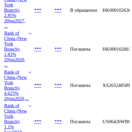
York
Branch),
***
***
В обращении
HK000102636
2.85%
20jun2027,
...
Bank of
China (New
York
Branch),
***
***
Погашена
HK000102661
2.83%
20jun2026,
...
Bank of
China (New
York
***
***
Погашена
XS263248589
Branch),
4.625%
26jun2026,...
Bank of
China (New
York
Branch),
***
***
Погашена
US06426WBU
1.1%