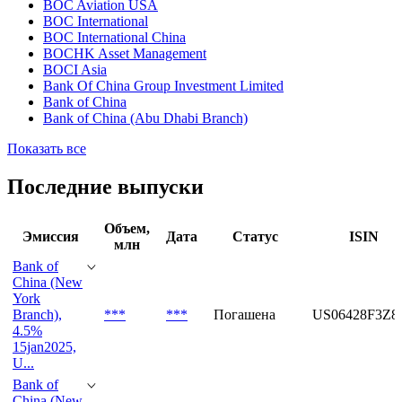
BOC Aviation USA
BOC International
BOC International China
BOCHK Asset Management
BOCI Asia
Bank Of China Group Investment Limited
Bank of China
Bank of China (Abu Dhabi Branch)
Показать все
Последние выпуски
Объем,
Эмиссия
Дата
Статус
ISIN
млн
Bank of
China (New
York
Branch),
***
***
Погашена
US06428F3Z8
4.5%
15jan2025,
U...
Bank of
China (New