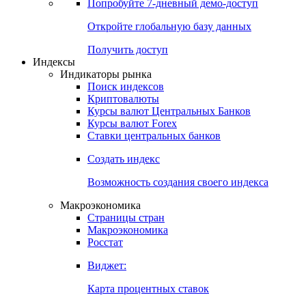
Попробуйте
7-дневный
демо-доступ
Откройте глобальную базу данных
Получить доступ
Индексы
Индикаторы рынка
Поиск индексов
Криптовалюты
Курсы валют Центральных Банков
Курсы валют Forex
Ставки центральных банков
Создать индекс
Возможность создания своего индекса
Макроэкономика
Страницы стран
Макроэкономика
Росстат
Виджет:
Карта процентных ставок