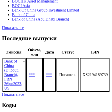
BOCHK Asset Management
BOCI Asia
Bank Of China Group Investment Limited
Bank of China
Bank of China (Abu Dhabi Branch)
Показать все
Последние выпуски
Объем,
Эмиссия
Дата
Статус
ISIN
млн
Bank of
China
(Djibouti
Branch),
***
***
Погашена
XS2194189739
FRN
26jun2023,
US...
Показать все
Коды