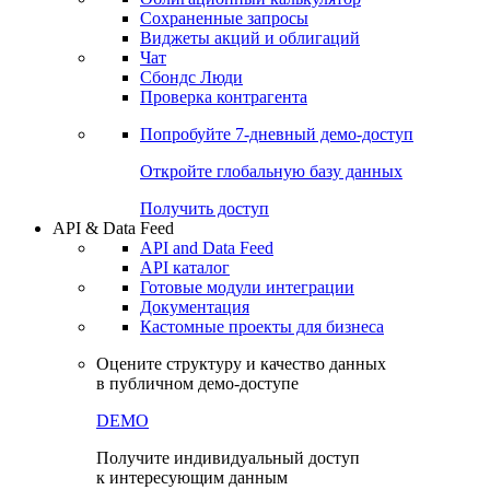
Сохраненные запросы
Виджеты акций и облигаций
Чат
Сбондс Люди
Проверка контрагента
Попробуйте
7-дневный
демо-доступ
Откройте глобальную базу данных
Получить доступ
API & Data Feed
API and Data Feed
API каталог
Готовые модули интеграции
Документация
Кастомные проекты для бизнеса
Оцените структуру и качество данных
в публичном демо-доступе
DEMO
Получите индивидуальный доступ
к интересующим данным