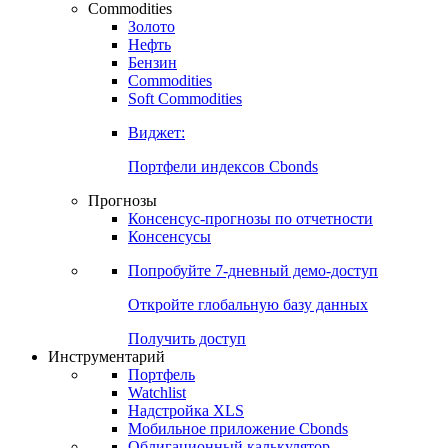
Commodities
Золото
Нефть
Бензин
Commodities
Soft Commodities
Виджет:
Портфели индексов Cbonds
Прогнозы
Консенсус-прогнозы по отчетности
Консенсусы
Попробуйте
7-дневный
демо-доступ
Откройте глобальную базу данных
Получить доступ
Инструментарий
Портфель
Watchlist
Надстройка XLS
Мобильное приложение Cbonds
Облигационный калькулятор