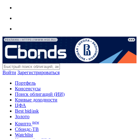
РЕКЛАМА • HTTPS://WWW.HSE.RU/
Войти
Зарегистрироваться
Портфель
Консенсусы
Поиск облигаций (ИИ)
Кривые доходности
ЦФА
Best bid/ask
Золото
new
Крипто
Сбондс-ТВ
Watchlist