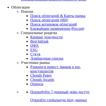
Облигации
Поиски
Поиск облигаций & Карты рынка
Поиск облигаций (ИИ)
Поиск котировок облигаций
Ближайшие размещения (Россия)
Специальные разделы
Кривые доходности
Best bid/ask
ЦФА
ESG
Сукук
Ломбардные списки
Участники рынка
Рэнкинги инвест. банков и юр.
консультантов
Cbonds Pages
Cbonds Awards
Опросы
Попробуйте
7-дневный
демо-доступ
Откройте глобальную базу данных