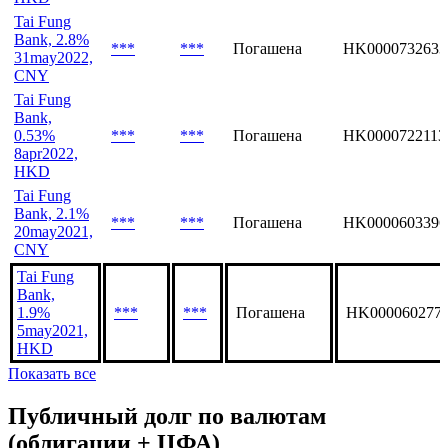
Tai Fung
Bank, 2.8%
***
***
Погашена
HK0000732633
31may2022,
CNY
Tai Fung
Bank,
0.53%
***
***
Погашена
HK0000722113
8apr2022,
HKD
Tai Fung
Bank, 2.1%
***
***
Погашена
HK0000603396
20may2021,
CNY
Tai Fung
Bank,
1.9%
***
***
Погашена
HK000060277
5may2021,
HKD
Показать все
Публичный долг по валютам
(облигации + ЦФА)