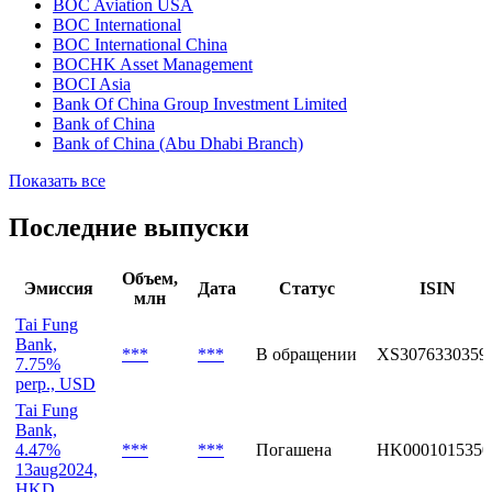
BOC Aviation USA
BOC International
BOC International China
BOCHK Asset Management
BOCI Asia
Bank Of China Group Investment Limited
Bank of China
Bank of China (Abu Dhabi Branch)
Показать все
Последние выпуски
Объем,
Эмиссия
Дата
Статус
ISIN
млн
Tai Fung
Bank,
***
***
В обращении
XS3076330359
7.75%
perp., USD
Tai Fung
Bank,
4.47%
***
***
Погашена
HK0001015350
13aug2024,
HKD