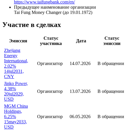
https://www.taifungbank.com/en/
Предыдущее наименование организации
Tai Fung Money Changer (до 19.01.1972)
Участие в сделках
Статус
Статус
Эмиссия
Дата
участника
эмиссии
Zhejiang
Energy
International,
Организатор
14.07.2026
В обращении
2.02%
14jul2031,
CNY
Jinko Power,
4.38%
Организатор
13.07.2026
В обращении
20jul2029,
USD
MGM China
Holdings,
6.25%
Организатор
06.05.2026
В обращении
15may2033,
USD