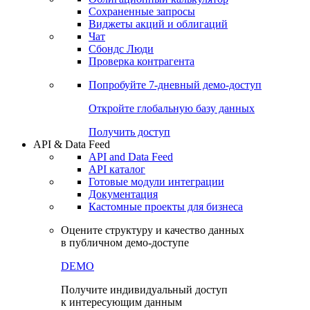
Сохраненные запросы
Виджеты акций и облигаций
Чат
Сбондс Люди
Проверка контрагента
Попробуйте
7-дневный
демо-доступ
Откройте глобальную базу данных
Получить доступ
API & Data Feed
API and Data Feed
API каталог
Готовые модули интеграции
Документация
Кастомные проекты для бизнеса
Оцените структуру и качество данных
в публичном демо-доступе
DEMO
Получите индивидуальный доступ
к интересующим данным