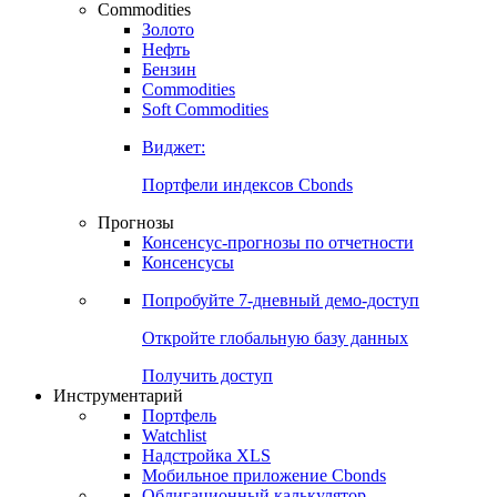
Commodities
Золото
Нефть
Бензин
Commodities
Soft Commodities
Виджет:
Портфели индексов Cbonds
Прогнозы
Консенсус-прогнозы по отчетности
Консенсусы
Попробуйте
7-дневный
демо-доступ
Откройте глобальную базу данных
Получить доступ
Инструментарий
Портфель
Watchlist
Надстройка XLS
Мобильное приложение Cbonds
Облигационный калькулятор