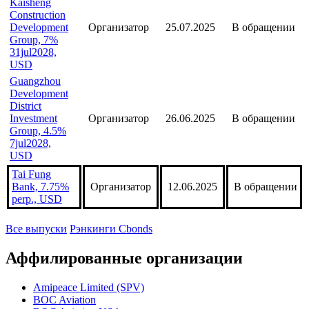
Kaisheng
Construction
Development
Организатор
25.07.2025
В обращении
Group, 7%
31jul2028,
USD
Guangzhou
Development
District
Investment
Организатор
26.06.2025
В обращении
Group, 4.5%
7jul2028,
USD
Tai Fung
Bank, 7.75%
Организатор
12.06.2025
В обращении
perp., USD
Все выпуски
Рэнкинги Cbonds
Аффилированные организации
Amipeace Limited (SPV)
BOC Aviation