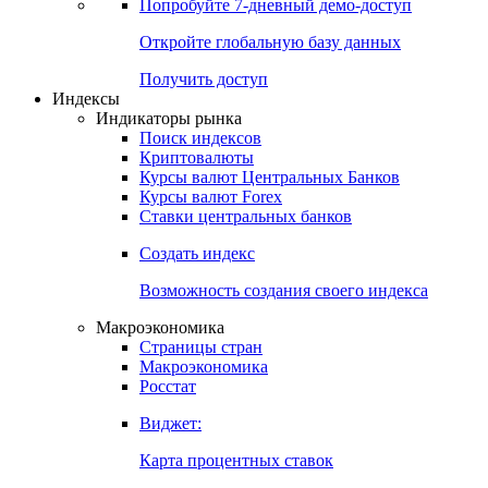
Попробуйте
7-дневный
демо-доступ
Откройте глобальную базу данных
Получить доступ
Индексы
Индикаторы рынка
Поиск индексов
Криптовалюты
Курсы валют Центральных Банков
Курсы валют Forex
Ставки центральных банков
Создать индекс
Возможность создания своего индекса
Макроэкономика
Страницы стран
Макроэкономика
Росстат
Виджет:
Карта процентных ставок