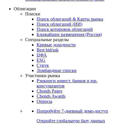
Облигации
Поиски
Поиск облигаций & Карты рынка
Поиск облигаций (ИИ)
Поиск котировок облигаций
Ближайшие размещения (Россия)
Специальные разделы
Кривые доходности
Best bid/ask
ЦФА
ESG
Сукук
Ломбардные списки
Участники рынка
Рэнкинги инвест. банков и юр.
консультантов
Cbonds Pages
Cbonds Awards
Опросы
Попробуйте
7-дневный
демо-доступ
Откройте глобальную базу данных