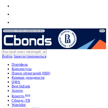
РЕКЛАМА • HTTPS://WWW.HSE.RU/
Войти
Зарегистрироваться
Портфель
Консенсусы
Поиск облигаций (ИИ)
Кривые доходности
ЦФА
Best bid/ask
Золото
new
Крипто
Сбондс-ТВ
Watchlist