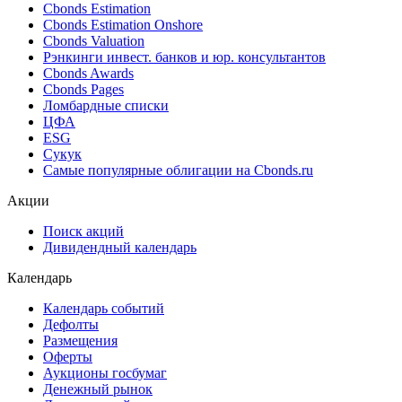
Cbonds Estimation
Cbonds Estimation Onshore
Cbonds Valuation
Рэнкинги инвест. банков и юр. консультантов
Cbonds Awards
Cbonds Pages
Ломбардные списки
ЦФА
ESG
Сукук
Самые популярные облигации на Cbonds.ru
Акции
Поиск акций
Дивидендный календарь
Календарь
Календарь событий
Дефолты
Размещения
Оферты
Аукционы госбумаг
Денежный рынок