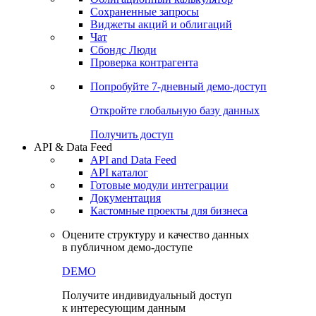
Сохраненные запросы
Виджеты акций и облигаций
Чат
Сбондс Люди
Проверка контрагента
Попробуйте
7-дневный
демо-доступ
Откройте глобальную базу данных
Получить доступ
API & Data Feed
API and Data Feed
API каталог
Готовые модули интеграции
Документация
Кастомные проекты для бизнеса
Оцените структуру и качество данных
в публичном демо-доступе
DEMO
Получите индивидуальный доступ
к интересующим данным