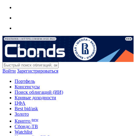
РЕКЛАМА • HTTPS://WWW.HSE.RU/
Войти
Зарегистрироваться
Портфель
Консенсусы
Поиск облигаций (ИИ)
Кривые доходности
ЦФА
Best bid/ask
Золото
new
Крипто
Сбондс-ТВ
Watchlist