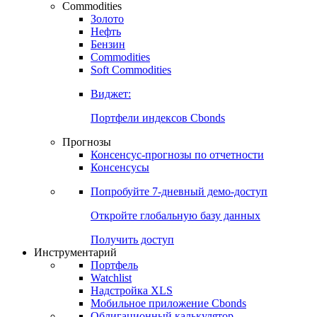
Commodities
Золото
Нефть
Бензин
Commodities
Soft Commodities
Виджет:
Портфели индексов Cbonds
Прогнозы
Консенсус-прогнозы по отчетности
Консенсусы
Попробуйте
7-дневный
демо-доступ
Откройте глобальную базу данных
Получить доступ
Инструментарий
Портфель
Watchlist
Надстройка XLS
Мобильное приложение Cbonds
Облигационный калькулятор