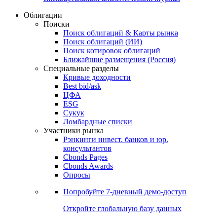
Облигации
Поиски
Поиск облигаций & Карты рынка
Поиск облигаций (ИИ)
Поиск котировок облигаций
Ближайшие размещения (Россия)
Специальные разделы
Кривые доходности
Best bid/ask
ЦФА
ESG
Сукук
Ломбардные списки
Участники рынка
Рэнкинги инвест. банков и юр.
консультантов
Cbonds Pages
Cbonds Awards
Опросы
Попробуйте
7-дневный
демо-доступ
Откройте глобальную базу данных