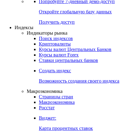
Попробуйте
7-дневный
демо-доступ
Откройте глобальную базу данных
Получить доступ
Индексы
Индикаторы рынка
Поиск индексов
Криптовалюты
Курсы валют Центральных Банков
Курсы валют Forex
Ставки центральных банков
Создать индекс
Возможность создания своего индекса
Макроэкономика
Страницы стран
Макроэкономика
Росстат
Виджет:
Карта процентных ставок