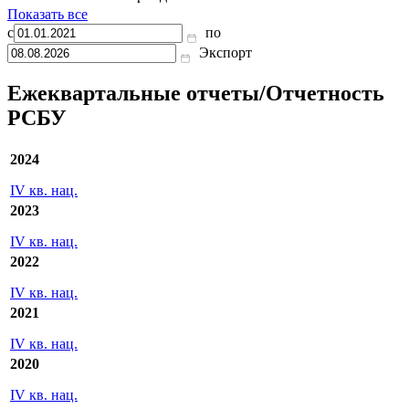
отчетный период
090
851
012
797
577
Остаток денежных средств и
32
5
4
7
денежных эквивалентов на
0
3
643
792
780
577
начало отчетного периода
Показать все
с
по
Экспорт
Ежеквартальные отчеты/Отчетность
РСБУ
2024
IV кв. нац.
2023
IV кв. нац.
2022
IV кв. нац.
2021
IV кв. нац.