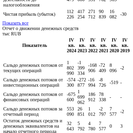
Прибыль (убыток) от продаж
-28
969
448
364
899
441
Прибыль (убыток) от
продолжающейся
159
526
339
113
19
-30
деятельности до
479
000
531
762
965
налогообложения
112
417
271
90
16
Чистая прибыль (убыток)
-30
226
254
712
839
082
Показать все
Отчет о движении денежных средств
тыс RUB
IV
IV
IV
IV
IV
IV
Показатель
кв.
кв.
кв.
кв.
кв.
кв.
2024
2023
2022
2021
2020
2019
1
-1
Сальдо денежных потоков от
-168
-72
8
802
399
-2
текущих операций
906
409
096
990
334
Сальдо денежных потоков от
-574
-272
-16
-8
-519
-
инвестиционных операций
300
877
994
726
1
Сальдо денежных потоков от
-675
186
78
699
-
-
финансовых операций
600
912
338
062
Сальдо денежных потоков за
553
26
1
-2
7
-2