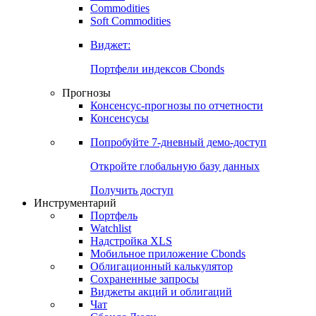
Commodities
Золото
Нефть
Бензин
Commodities
Soft Commodities
Виджет:
Портфели индексов Cbonds
Прогнозы
Консенсус-прогнозы по отчетности
Консенсусы
Попробуйте
7-дневный
демо-доступ
Откройте глобальную базу данных
Получить доступ
Инструментарий
Портфель
Watchlist
Надстройка XLS
Мобильное приложение Cbonds
Облигационный калькулятор