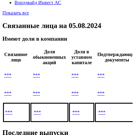
БЭТ
Богданов Игорь Олегович
Бортовые Информационные Системы
Виолан
Ворлдвайд Инвест АС
Показать все
Связанные лица
на 05.08.2024
Имеют доли в компании
Доля
Доля в
Связанное
Подтверждающи
обыкновенных
уставном
лицо
документы
акций
капитале
***
***
***
***
***
***
***
***
***
***
***
***