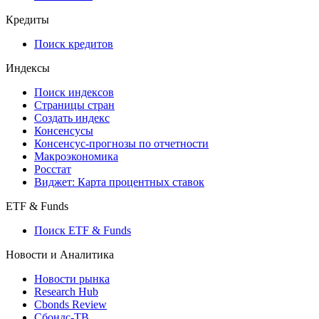
API and Data Feed
710-П
API каталог
Кредиты
Поиск кредитов
Индексы
Поиск индексов
Страницы стран
Создать индекс
Консенсусы
Консенсус-прогнозы по отчетности
Макроэкономика
Росстат
Виджет: Карта процентных ставок
ETF & Funds
Поиск ETF & Funds
Новости и Аналитика