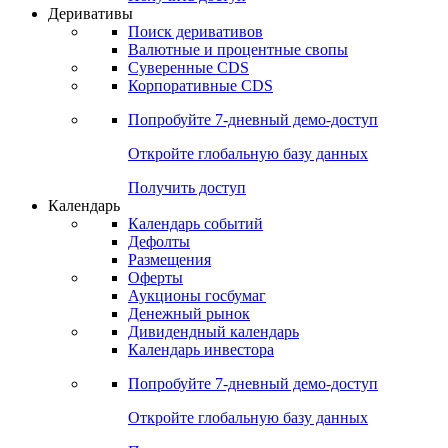
Откройте глобальную базу данных
Получить доступ
Деривативы
Поиск деривативов
Валютные и процентные свопы
Суверенные CDS
Корпоративные CDS
Попробуйте
7-дневный
демо-доступ
Откройте глобальную базу данных
Получить доступ
Календарь
Календарь событий
Дефолты
Размещения
Оферты
Аукционы госбумаг
Денежный рынок
Дивидендный календарь
Календарь инвестора