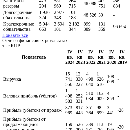
57 164
6 418
7 723
активы
800
957
910
Оборотные
5 191
4 447
2 403
938
82 220
30 137
активы
391
461
337
839
Капитал и
473
581
264
-42
-58
48 088
резервы
204
969
715
751
834
Долгосрочные
1 936
2 977
101
48 526
30
-
обязательства
324
348
188
Краткосрочные
5 944
3 694
2 182
899
131
96 694
обязательства
663
101
344
389
359
Показать все
Отчет о финансовых результатах
тыс RUB
IV
IV
IV
IV
IV
IV
Показатель
кв.
кв.
кв.
кв.
кв.
кв.
2024
2023
2022
2021
2020
2019
15
12
4
1
108
Выручка
741
330
498
626
-
008
556
227
640
610
1
1
510
162
4
Валовая прибыль (убыток)
498
252
-
084
009
859
583
331
873
817
351
98
3