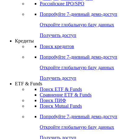
Получить доступ
Акции
Поиск акций
Дивидендный календарь
Российские IPO/SPO
Попробуйте
7-дневный
демо-доступ
Откройте глобальную базу данных
Получить доступ
Кредиты
Поиск кредитов
Попробуйте
7-дневный
демо-доступ
Откройте глобальную базу данных
Получить доступ
ETF & Funds
Поиск ETF & Funds
Сравнение ETF & Funds
Поиск ПИФ
Поиск Mutual Funds
Попробуйте
7-дневный
демо-доступ