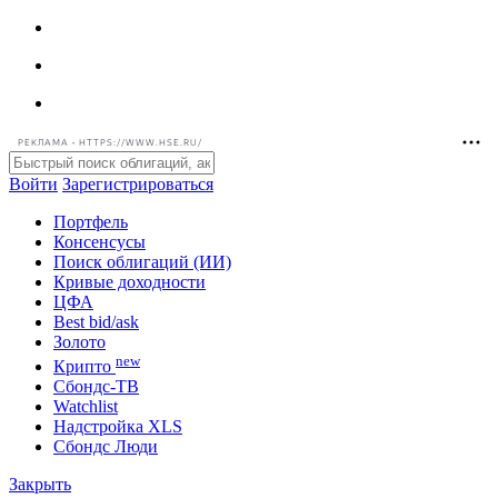
РЕКЛАМА • HTTPS://WWW.HSE.RU/
Войти
Зарегистрироваться
Портфель
Консенсусы
Поиск облигаций (ИИ)
Кривые доходности
ЦФА
Best bid/ask
Золото
new
Крипто
Сбондс-ТВ
Watchlist