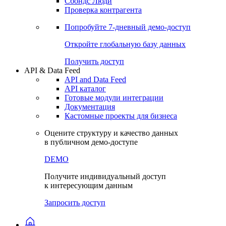
Сохраненные запросы
Виджеты акций и облигаций
Чат
Сбондс Люди
Проверка контрагента
Попробуйте
7-дневный
демо-доступ
Откройте глобальную базу данных
Получить доступ
API & Data Feed
API and Data Feed
API каталог
Готовые модули интеграции
Документация
Кастомные проекты для бизнеса
Оцените структуру и качество данных
в публичном демо-доступе
DEMO
Получите индивидуальный доступ
к интересующим данным