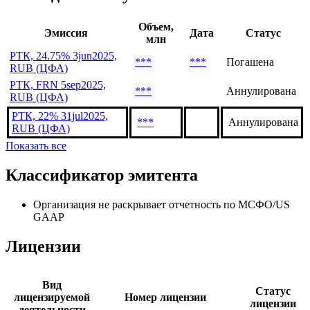
Последние выпуски
Объем,
Эмиссия
Дата
Статус
млн
РТК, 24.75% 3jun2025,
***
***
Погашена
RUB (ЦФА)
РТК, FRN 5sep2025,
***
Аннулирована
RUB (ЦФА)
РТК, 22% 31jul2025,
***
Аннулирована
RUB (ЦФА)
Показать все
Классификатор эмитента
Организация не раскрывает отчетность по МСФО/US
GAAP
Лицензии