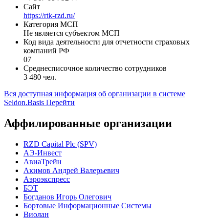
107140, Москва, улица Верхняя Красносельская, дом 2/1,
строение 3
Телефон
+7 967 054 92 77
Сайт
https://rtk-rzd.ru/
Категория МСП
Не является субъектом МСП
Код вида деятельности для отчетности страховых
компаний РФ
07
Среднесписочное количество сотрудников
3 480 чел.
Вся доступная информация об организации в системе
Seldon.Basis
Перейти
Аффилированные организации
RZD Capital Plc (SPV)
АЭ-Инвест
АвиаТрейн
Акимов Андрей Валерьевич
Аэроэкспресс