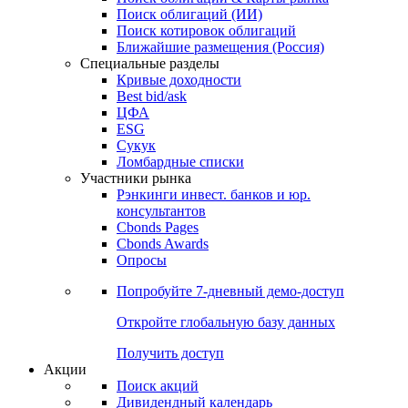
Облигации
Поиски
Поиск облигаций & Карты рынка
Поиск облигаций (ИИ)
Поиск котировок облигаций
Ближайшие размещения (Россия)
Специальные разделы
Кривые доходности
Best bid/ask
ЦФА
ESG
Сукук
Ломбардные списки
Участники рынка
Рэнкинги инвест. банков и юр.
консультантов
Cbonds Pages
Cbonds Awards
Опросы
Попробуйте
7-дневный
демо-доступ
Откройте глобальную базу данных