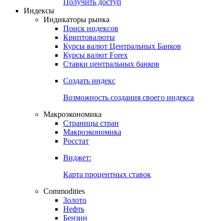
Попробуйте
7-дневный
демо-доступ
Откройте глобальную базу данных
Получить доступ
Индексы
Индикаторы рынка
Поиск индексов
Криптовалюты
Курсы валют Центральных Банков
Курсы валют Forex
Ставки центральных банков
Создать индекс
Возможность создания своего индекса
Макроэкономика
Страницы стран
Макроэкономика
Росстат
Виджет:
Карта процентных ставок