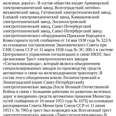
базе электротехнических заводов, производящих
технические средства автоматики и телемеханики для
железнодорожного транспорта и является дочерним
обществом открытого акционерного общества «Российские
железные дороги». В состав общества входят Армавирский
электромеханический завод, Волгоградсткий литейно-
механический завод, Гатчинский электротехнический завод,
Елецкий электромеханический завод, Камышловский
электротехнический завод, Лосиноостровский
электротехнический завод, Санкт-Петербургский
электротехнический завод, Санкт-Петербургский завод
электротехнического оборудования.Приказом Народного
Комиссариата путей сообщения от 14 мая 1938 года № 322/А
на основании постановления Экономического Совета при
СНК Союза ССР от 31 марта 1938 года № ЭС-300-1 в системе
Центрального управления сигнализации и связи НКПС был
организован Трест электротехнических заводов
«Сигналсвязьзаводы», который являлся объединением
специализированных заводов по производству средств
автоматики и связи на железнодорожном транспорте. В
состав этого объединения вошли Лосиноостровский и
Ленинградский (ныне Санкт-Петербургский)
электротехнические заводы.После Великой Отечественной
Войны в связи с большими работами по развитию железных
дорог и внедрению средств автоматики приказом Министра