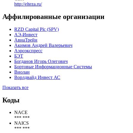
ОАО "Элтеза"
Статус организации
Действующая
Сайт
http://elteza.ru/
Аффилированные организации
RZD Capital Plc (SPV)
АЭ-Инвест
АвиаТрейн
Акимов Андрей Валерьевич
Аэроэкспресс
БЭТ
Богданов Игорь Олегович
Бортовые Информационные Системы
Виолан
Ворлдвайд Инвест АС
Показать все
Коды
NACE