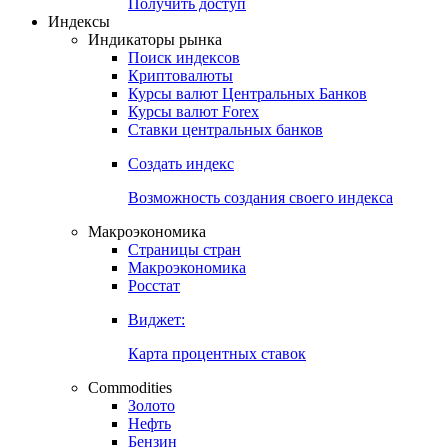
Попробуйте
7-дневный
демо-доступ
Откройте глобальную базу данных
Получить доступ
Индексы
Индикаторы рынка
Поиск индексов
Криптовалюты
Курсы валют Центральных Банков
Курсы валют Forex
Ставки центральных банков
Создать индекс
Возможность создания своего индекса
Макроэкономика
Страницы стран
Макроэкономика
Росстат
Виджет:
Карта процентных ставок