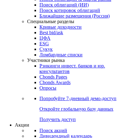
Облигации
Поиски
Поиск облигаций & Карты рынка
Поиск облигаций (ИИ)
Поиск котировок облигаций
Ближайшие размещения (Россия)
Специальные разделы
Кривые доходности
Best bid/ask
ЦФА
ESG
Сукук
Ломбардные списки
Участники рынка
Рэнкинги инвест. банков и юр.
консультантов
Cbonds Pages
Cbonds Awards
Опросы
Попробуйте
7-дневный
демо-доступ
Откройте глобальную базу данных