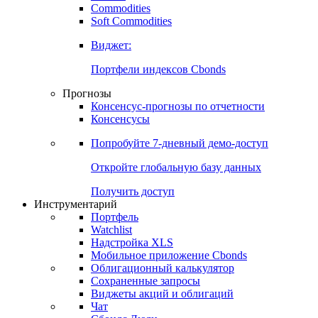
Commodities
Золото
Нефть
Бензин
Commodities
Soft Commodities
Виджет:
Портфели индексов Cbonds
Прогнозы
Консенсус-прогнозы по отчетности
Консенсусы
Попробуйте
7-дневный
демо-доступ
Откройте глобальную базу данных
Получить доступ
Инструментарий
Портфель
Watchlist
Надстройка XLS
Мобильное приложение Cbonds
Облигационный калькулятор