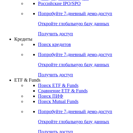
Получить доступ
Акции
Поиск акций
Дивидендный календарь
Российские IPO/SPO
Попробуйте
7-дневный
демо-доступ
Откройте глобальную базу данных
Получить доступ
Кредиты
Поиск кредитов
Попробуйте
7-дневный
демо-доступ
Откройте глобальную базу данных
Получить доступ
ETF & Funds
Поиск ETF & Funds
Сравнение ETF & Funds
Поиск ПИФ
Поиск Mutual Funds
Попробуйте
7-дневный
демо-доступ