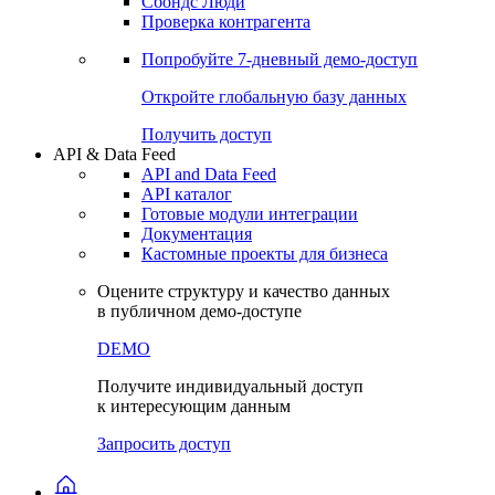
Сохраненные запросы
Виджеты акций и облигаций
Чат
Сбондс Люди
Проверка контрагента
Попробуйте
7-дневный
демо-доступ
Откройте глобальную базу данных
Получить доступ
API & Data Feed
API and Data Feed
API каталог
Готовые модули интеграции
Документация
Кастомные проекты для бизнеса
Оцените структуру и качество данных
в публичном демо-доступе
DEMO
Получите индивидуальный доступ
к интересующим данным