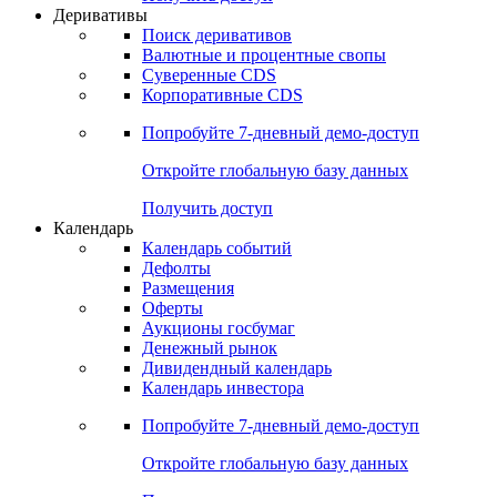
Откройте глобальную базу данных
Получить доступ
Деривативы
Поиск деривативов
Валютные и процентные свопы
Суверенные CDS
Корпоративные CDS
Попробуйте
7-дневный
демо-доступ
Откройте глобальную базу данных
Получить доступ
Календарь
Календарь событий
Дефолты
Размещения
Оферты
Аукционы госбумаг
Денежный рынок
Дивидендный календарь
Календарь инвестора