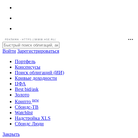
РЕКЛАМА • HTTPS://WWW.HSE.RU/
Войти
Зарегистрироваться
Портфель
Консенсусы
Поиск облигаций (ИИ)
Кривые доходности
ЦФА
Best bid/ask
Золото
new
Крипто
Сбондс-ТВ
Watchlist