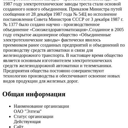
путей сообщения от 16 июня 1953 года № 107Ц на основании
распоряжения Совета Министров Союза ССР от 11 июня
1953 г. № 7965-р трест был возрожден как Всесоюзный трест
электротехнических заводов «Транссигналсвязьзаводы».В
1987 году электротехнические заводы треста стали основой
созданного нового объединения. Приказом Министра путей
сообщения от 28 декабря 1987 года № 54Ц во исполнение
постановления Совета Министров СССР от 3 декабря 1987 г.
№ 1377 было создано научно - производственное
объединение «Союзжелдоравтоматизация».Созданное в 2005
году открытое акционерное общество «Объединенные
электротехнические заводы» фактически явилось
преемником ранее созданных предприятий и объединений по
производству средств автоматики и связи для
железнодорожного транспорта. В настоящее время общество
является основным изготовителем электротехнических
средств железнодорожной автоматики и телемеханики.
Предприятия общества постоянно совершенствуют
технологию производства и обеспечивают освоение новых
видов продукции для железных дорог.
Общая информация
Наименование организации