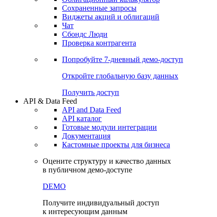
Сохраненные запросы
Виджеты акций и облигаций
Чат
Сбондс Люди
Проверка контрагента
Попробуйте
7-дневный
демо-доступ
Откройте глобальную базу данных
Получить доступ
API & Data Feed
API and Data Feed
API каталог
Готовые модули интеграции
Документация
Кастомные проекты для бизнеса
Оцените структуру и качество данных
в публичном демо-доступе
DEMO
Получите индивидуальный доступ
к интересующим данным