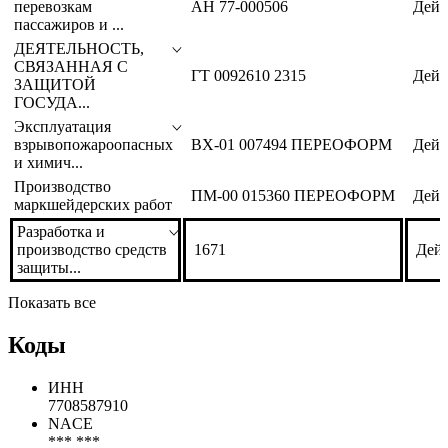
перевозкам
АН 77-000506
Дейс
пассажиров и ...
ДЕЯТЕЛЬНОСТЬ,
СВЯЗАННАЯ С
ГТ 0092610 2315
Дейс
ЗАЩИТОЙ
ГОСУДА...
Эксплуатация
взрывопожароопасных
ВХ-01 007494 ПЕРЕОФОРМ
Дейс
и химич...
Производство
ПМ-00 015360 ПЕРЕОФОРМ
Дейс
маркшейдерских работ
Разработка и
производство средств
1671
Дейс
защиты...
Показать все
Коды
ИНН
7708587910
NACE
*** ***