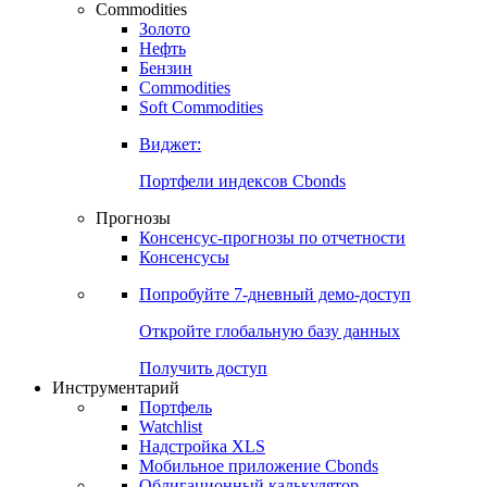
Commodities
Золото
Нефть
Бензин
Commodities
Soft Commodities
Виджет:
Портфели индексов Cbonds
Прогнозы
Консенсус-прогнозы по отчетности
Консенсусы
Попробуйте
7-дневный
демо-доступ
Откройте глобальную базу данных
Получить доступ
Инструментарий
Портфель
Watchlist
Надстройка XLS
Мобильное приложение Cbonds
Облигационный калькулятор