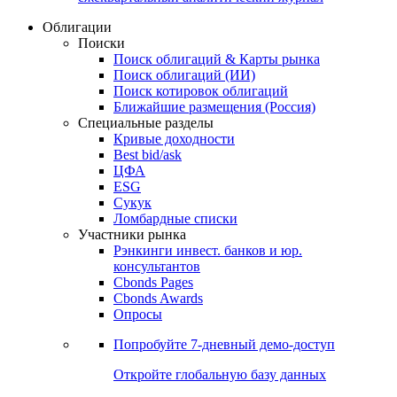
Облигации
Поиски
Поиск облигаций & Карты рынка
Поиск облигаций (ИИ)
Поиск котировок облигаций
Ближайшие размещения (Россия)
Специальные разделы
Кривые доходности
Best bid/ask
ЦФА
ESG
Сукук
Ломбардные списки
Участники рынка
Рэнкинги инвест. банков и юр.
консультантов
Cbonds Pages
Cbonds Awards
Опросы
Попробуйте
7-дневный
демо-доступ
Откройте глобальную базу данных