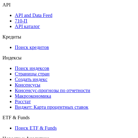
API
API and Data Feed
710-П
API каталог
Кредиты
Поиск кредитов
Индексы
Поиск индексов
Страницы стран
Создать индекс
Консенсусы
Консенсус-прогнозы по отчетности
Макроэкономика
Росстат
Виджет: Карта процентных ставок
ETF & Funds
Поиск ETF & Funds