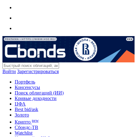
РЕКЛАМА • HTTPS://WWW.HSE.RU/
Войти
Зарегистрироваться
Портфель
Консенсусы
Поиск облигаций (ИИ)
Кривые доходности
ЦФА
Best bid/ask
Золото
new
Крипто
Сбондс-ТВ
Watchlist