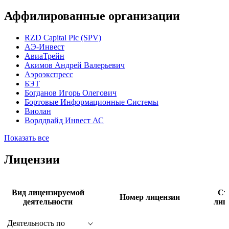
Аффилированные организации
RZD Capital Plc (SPV)
АЭ-Инвест
АвиаТрейн
Акимов Андрей Валерьевич
Аэроэкспресс
БЭТ
Богданов Игорь Олегович
Бортовые Информационные Системы
Виолан
Ворлдвайд Инвест АС
Показать все
Лицензии
Вид лицензируемой
Ст
Номер лицензии
деятельности
лиц
Деятельность по