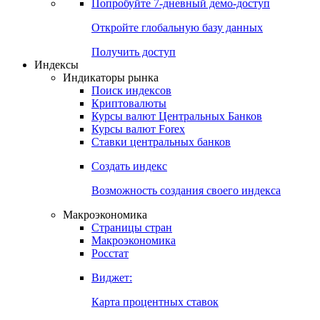
Попробуйте
7-дневный
демо-доступ
Откройте глобальную базу данных
Получить доступ
Индексы
Индикаторы рынка
Поиск индексов
Криптовалюты
Курсы валют Центральных Банков
Курсы валют Forex
Ставки центральных банков
Создать индекс
Возможность создания своего индекса
Макроэкономика
Страницы стран
Макроэкономика
Росстат
Виджет:
Карта процентных ставок