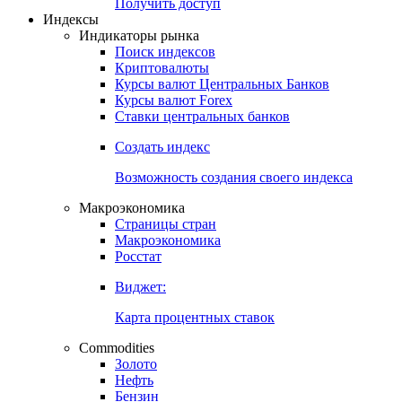
Попробуйте
7-дневный
демо-доступ
Откройте глобальную базу данных
Получить доступ
Индексы
Индикаторы рынка
Поиск индексов
Криптовалюты
Курсы валют Центральных Банков
Курсы валют Forex
Ставки центральных банков
Создать индекс
Возможность создания своего индекса
Макроэкономика
Страницы стран
Макроэкономика
Росстат
Виджет:
Карта процентных ставок