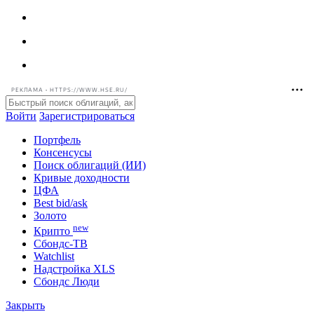
РЕКЛАМА • HTTPS://WWW.HSE.RU/
Войти
Зарегистрироваться
Портфель
Консенсусы
Поиск облигаций (ИИ)
Кривые доходности
ЦФА
Best bid/ask
Золото
new
Крипто
Сбондс-ТВ
Watchlist