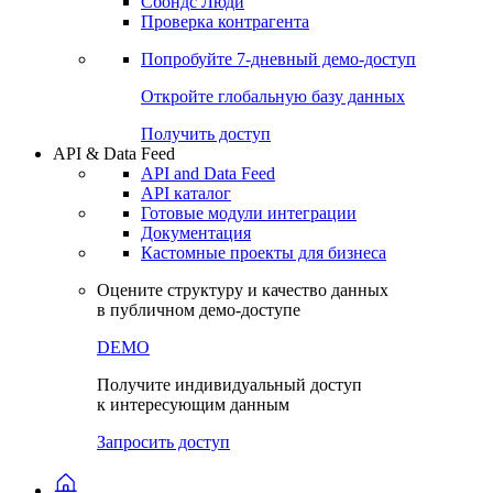
Сохраненные запросы
Виджеты акций и облигаций
Чат
Сбондс Люди
Проверка контрагента
Попробуйте
7-дневный
демо-доступ
Откройте глобальную базу данных
Получить доступ
API & Data Feed
API and Data Feed
API каталог
Готовые модули интеграции
Документация
Кастомные проекты для бизнеса
Оцените структуру и качество данных
в публичном демо-доступе
DEMO
Получите индивидуальный доступ
к интересующим данным