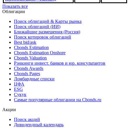
еврооблигаций - Таиланд
Количество новых выпусков
государственных
0 ед.
31.07.2026
еврооблигаций - Таиланд
Показать все
Облигации
Поиск облигаций & Карты рынка
Поиск облигаций (ИИ)
Ближайшие размещения (Россия)
Поиск котировок облигаций
Best bid/ask
Cbonds Estimation
Cbonds Estimation Onshore
Cbonds Valuation
Рэнкинги инвест. банков и юр. консультантов
Cbonds Awards
Cbonds Pages
Ломбардные списки
ЦФА
ESG
Сукук
Самые популярные облигации на Cbonds.ru
Акции