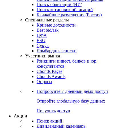
Облигации
Поиски
Поиск облигаций & Карты рынка
Поиск облигаций (ИИ)
Поиск котировок облигаций
Ближайшие размещения (Россия)
Специальные разделы
Кривые доходности
Best bid/ask
ЦФА
ESG
Сукук
Ломбардные списки
Участники рынка
Рэнкинги инвест. банков и юр.
консультантов
Cbonds Pages
Cbonds Awards
Опросы
Попробуйте
7-дневный
демо-доступ
Откройте глобальную базу данных