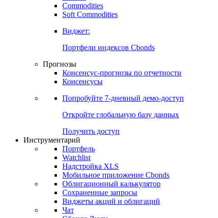
Commodities
Золото
Нефть
Бензин
Commodities
Soft Commodities
Виджет:
Портфели индексов Cbonds
Прогнозы
Консенсус-прогнозы по отчетности
Консенсусы
Попробуйте
7-дневный
демо-доступ
Откройте глобальную базу данных
Получить доступ
Инструментарий
Портфель
Watchlist
Надстройка XLS
Мобильное приложение Cbonds
Облигационный калькулятор