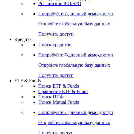
Получить доступ
Акции
Поиск акций
Дивидендный календарь
Российские IPO/SPO
Попробуйте
7-дневный
демо-доступ
Откройте глобальную базу данных
Получить доступ
Кредиты
Поиск кредитов
Попробуйте
7-дневный
демо-доступ
Откройте глобальную базу данных
Получить доступ
ETF & Funds
Поиск ETF & Funds
Сравнение ETF & Funds
Поиск ПИФ
Поиск Mutual Funds
Попробуйте
7-дневный
демо-доступ