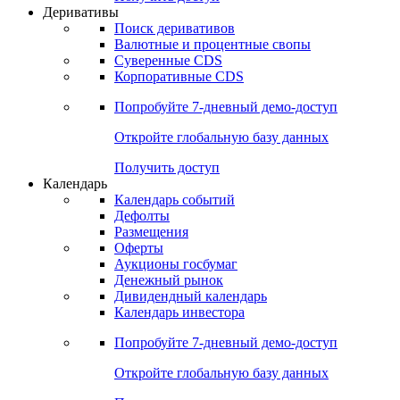
Откройте глобальную базу данных
Получить доступ
Деривативы
Поиск деривативов
Валютные и процентные свопы
Суверенные CDS
Корпоративные CDS
Попробуйте
7-дневный
демо-доступ
Откройте глобальную базу данных
Получить доступ
Календарь
Календарь событий
Дефолты
Размещения
Оферты
Аукционы госбумаг
Денежный рынок
Дивидендный календарь
Календарь инвестора