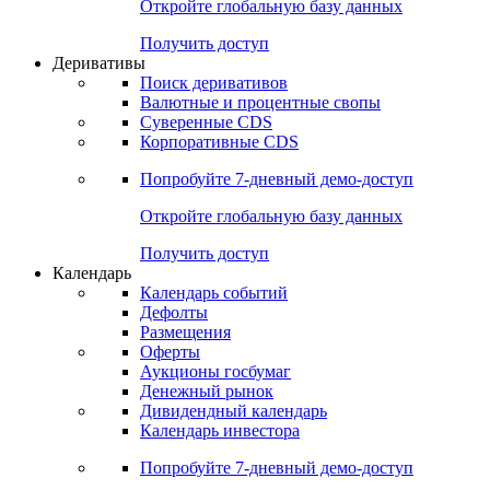
Откройте глобальную базу данных
Получить доступ
Деривативы
Поиск деривативов
Валютные и процентные свопы
Суверенные CDS
Корпоративные CDS
Попробуйте
7-дневный
демо-доступ
Откройте глобальную базу данных
Получить доступ
Календарь
Календарь событий
Дефолты
Размещения
Оферты
Аукционы госбумаг
Денежный рынок
Дивидендный календарь
Календарь инвестора
Попробуйте
7-дневный
демо-доступ