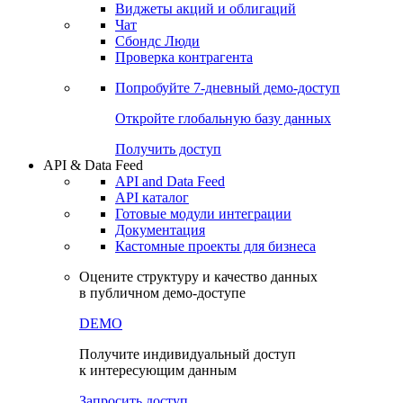
Виджеты акций и облигаций
Чат
Сбондс Люди
Проверка контрагента
Попробуйте
7-дневный
демо-доступ
Откройте глобальную базу данных
Получить доступ
API & Data Feed
API and Data Feed
API каталог
Готовые модули интеграции
Документация
Кастомные проекты для бизнеса
Оцените структуру и качество данных
в публичном демо-доступе
DEMO
Получите индивидуальный доступ
к интересующим данным
Запросить доступ