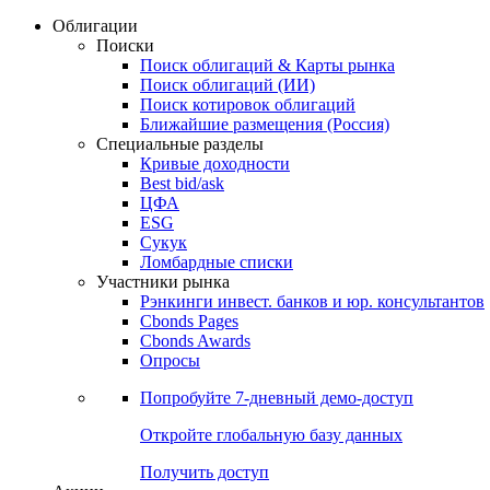
Облигации
Поиски
Поиск облигаций & Карты рынка
Поиск облигаций (ИИ)
Поиск котировок облигаций
Ближайшие размещения (Россия)
Специальные разделы
Кривые доходности
Best bid/ask
ЦФА
ESG
Сукук
Ломбардные списки
Участники рынка
Рэнкинги инвест. банков и юр. консультантов
Cbonds Pages
Cbonds Awards
Опросы
Попробуйте
7-дневный
демо-доступ
Откройте глобальную базу данных
Получить доступ