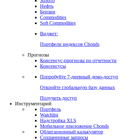
Золото
Нефть
Бензин
Commodities
Soft Commodities
Виджет:
Портфели индексов Cbonds
Прогнозы
Консенсус-прогнозы по отчетности
Консенсусы
Попробуйте
7-дневный
демо-доступ
Откройте глобальную базу данных
Получить доступ
Инструментарий
Портфель
Watchlist
Надстройка XLS
Мобильное приложение Cbonds
Облигационный калькулятор
Сохраненные запросы