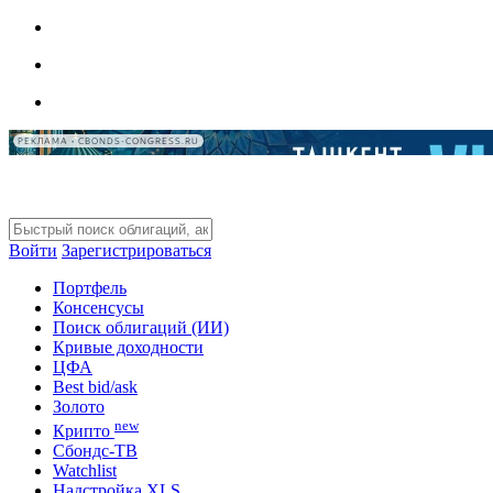
РЕКЛАМА • CBONDS-CONGRESS.RU
Войти
Зарегистрироваться
Портфель
Консенсусы
Поиск облигаций (ИИ)
Кривые доходности
ЦФА
Best bid/ask
Золото
new
Крипто
Сбондс-ТВ
Watchlist
Надстройка XLS