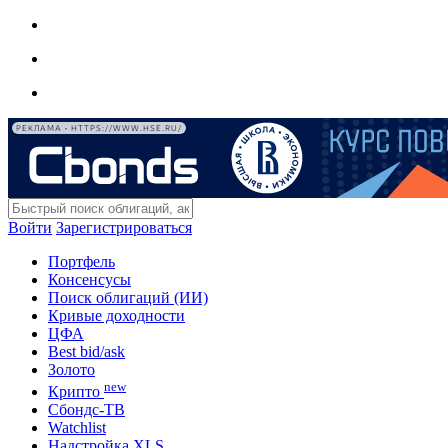
РЕКЛАМА • HTTPS://WWW.HSE.RU/
Войти
Зарегистрироваться
Портфель
Консенсусы
Поиск облигаций (ИИ)
Кривые доходности
ЦФА
Best bid/ask
Золото
new
Крипто
Сбондс-ТВ
Watchlist
Надстройка XLS