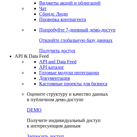
Виджеты акций и облигаций
Чат
Сбондс Люди
Проверка контрагента
Попробуйте
7-дневный
демо-доступ
Откройте глобальную базу данных
Получить доступ
API & Data Feed
API and Data Feed
API каталог
Готовые модули интеграции
Документация
Кастомные проекты для бизнеса
Оцените структуру и качество данных
в публичном демо-доступе
DEMO
Получите индивидуальный доступ
к интересующим данным
Запросить доступ