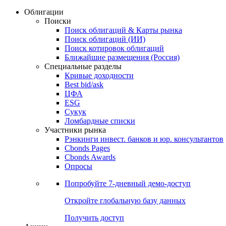
Облигации
Поиски
Поиск облигаций & Карты рынка
Поиск облигаций (ИИ)
Поиск котировок облигаций
Ближайшие размещения (Россия)
Специальные разделы
Кривые доходности
Best bid/ask
ЦФА
ESG
Сукук
Ломбардные списки
Участники рынка
Рэнкинги инвест. банков и юр. консультантов
Cbonds Pages
Cbonds Awards
Опросы
Попробуйте
7-дневный
демо-доступ
Откройте глобальную базу данных
Получить доступ