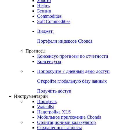
Золото
Нефть
Бензин
Commodities
Soft Commodities
Виджет:
Портфели индексов Cbonds
Прогнозы
Консенсус-прогнозы по отчетности
Консенсусы
Попробуйте
7-дневный
демо-доступ
Откройте глобальную базу данных
Получить доступ
Инструментарий
Портфель
Watchlist
Надстройка XLS
Мобильное приложение Cbonds
Облигационный калькулятор
Сохраненные запросы