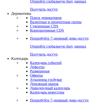
Откройте глобальную базу данных
Получить доступ
Деривативы
Поиск деривативов
Валютные и процентные свопы
Суверенные CDS
Корпоративные CDS
Попробуйте
7-дневный
демо-доступ
Откройте глобальную базу данных
Получить доступ
Календарь
Календарь событий
Дефолты
Размещения
Оферты
Аукционы госбумаг
Денежный рынок
Дивидендный календарь
Календарь инвестора
Попробуйте
7-дневный
демо-доступ