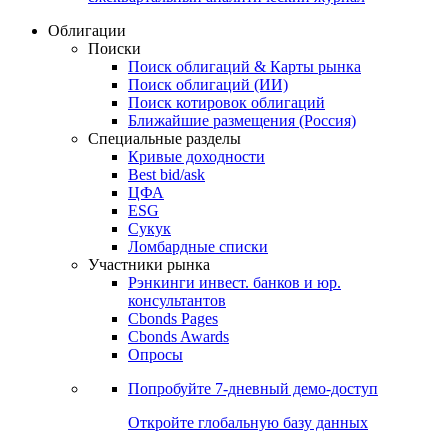
Облигации
Поиски
Поиск облигаций & Карты рынка
Поиск облигаций (ИИ)
Поиск котировок облигаций
Ближайшие размещения (Россия)
Специальные разделы
Кривые доходности
Best bid/ask
ЦФА
ESG
Сукук
Ломбардные списки
Участники рынка
Рэнкинги инвест. банков и юр.
консультантов
Cbonds Pages
Cbonds Awards
Опросы
Попробуйте
7-дневный
демо-доступ
Откройте глобальную базу данных