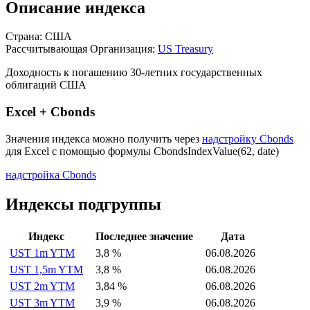
Описание индекса
Страна: США
Рассчитывающая Организация:
US Treasury
Доходность к погашению 30-летних государственных
облигаций США
Excel + Cbonds
Значения индекса можно получить через
надстройку Cbonds
для Excel с помощью формулы
CbondsIndexValue(62, date)
надстройка Cbonds
Индексы подгруппы
Индекс
Последнее значение
Дата
UST 1m YTM
3,8 %
06.08.2026
UST 1,5m YTM
3,8 %
06.08.2026
UST 2m YTM
3,84 %
06.08.2026
UST 3m YTM
3,9 %
06.08.2026