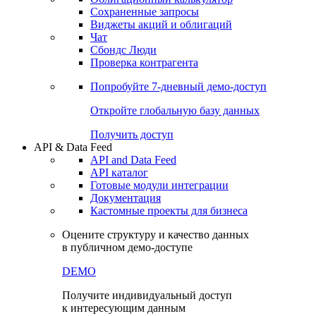
Сохраненные запросы
Виджеты акций и облигаций
Чат
Сбондс Люди
Проверка контрагента
Попробуйте
7-дневный
демо-доступ
Откройте глобальную базу данных
Получить доступ
API & Data Feed
API and Data Feed
API каталог
Готовые модули интеграции
Документация
Кастомные проекты для бизнеса
Оцените структуру и качество данных
в публичном демо-доступе
DEMO
Получите индивидуальный доступ
к интересующим данным