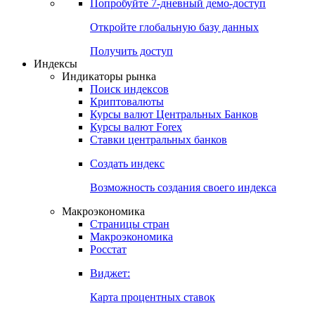
Попробуйте
7-дневный
демо-доступ
Откройте глобальную базу данных
Получить доступ
Индексы
Индикаторы рынка
Поиск индексов
Криптовалюты
Курсы валют Центральных Банков
Курсы валют Forex
Ставки центральных банков
Создать индекс
Возможность создания своего индекса
Макроэкономика
Страницы стран
Макроэкономика
Росстат
Виджет:
Карта процентных ставок