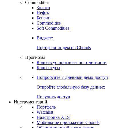
Commodities
Золото
Нефть
Бензин
Commodities
Soft Commodities
Виджет:
Портфели индексов Cbonds
Прогнозы
Консенсус-прогнозы по отчетности
Консенсусы
Попробуйте
7-дневный
демо-доступ
Откройте глобальную базу данных
Получить доступ
Инструментарий
Портфель
Watchlist
Надстройка XLS
Мобильное приложение Cbonds
Облигационный калькулятор