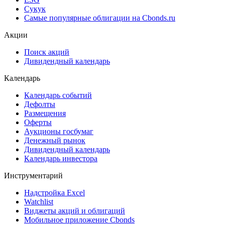
Сукук
Самые популярные облигации на Cbonds.ru
Акции
Поиск акций
Дивидендный календарь
Календарь
Календарь событий
Дефолты
Размещения
Оферты
Аукционы госбумаг
Денежный рынок
Дивидендный календарь
Календарь инвестора
Инструментарий
Надстройка Excel
Watchlist
Виджеты акций и облигаций
Мобильное приложение Cbonds