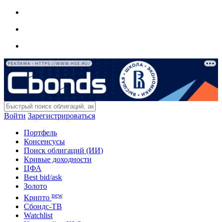
РЕКЛАМА • HTTPS://WWW.HSE.RU/
Войти
Зарегистрироваться
Портфель
Консенсусы
Поиск облигаций (ИИ)
Кривые доходности
ЦФА
Best bid/ask
Золото
new
Крипто
Сбондс-ТВ
Watchlist