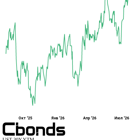
Окт '25
Янв '26
Апр '26
Июл '26
UST 30Y YTM