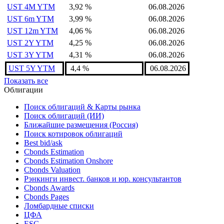
UST 4M YTM
3,92 %
06.08.2026
UST 6m YTM
3,99 %
06.08.2026
UST 12m YTM
4,06 %
06.08.2026
UST 2Y YTM
4,25 %
06.08.2026
UST 3Y YTM
4,31 %
06.08.2026
UST 5Y YTM
4,4 %
06.08.2026
Показать все
Облигации
Поиск облигаций & Карты рынка
Поиск облигаций (ИИ)
Ближайшие размещения (Россия)
Поиск котировок облигаций
Best bid/ask
Cbonds Estimation
Cbonds Estimation Onshore
Cbonds Valuation
Рэнкинги инвест. банков и юр. консультантов
Cbonds Awards
Cbonds Pages
Ломбардные списки
ЦФА
ESG